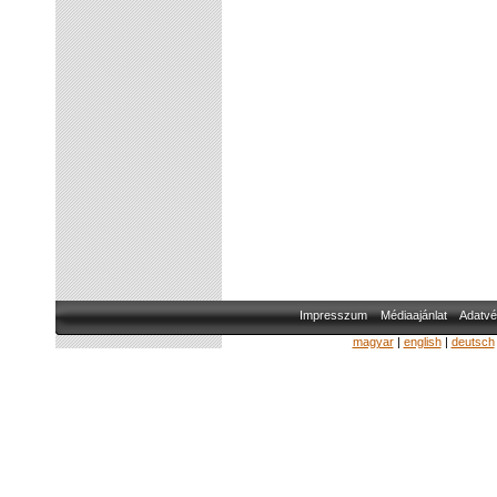
Impresszum
Médiaajánlat
Adatvé
magyar
|
english
|
deutsch