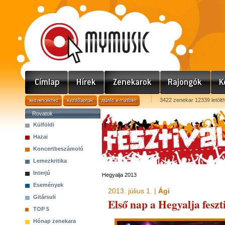
3422 zenekar 12339 letölt
Rovatok
Külföldi
Hazai
Koncertbeszámoló
Lemezkritika
Interjú
Hegyalja 2013
Események
2013. július 1. |
Ági
Gitársuli
Első nap a Hegyalja feszt
TOP 5
Hónap zenekara