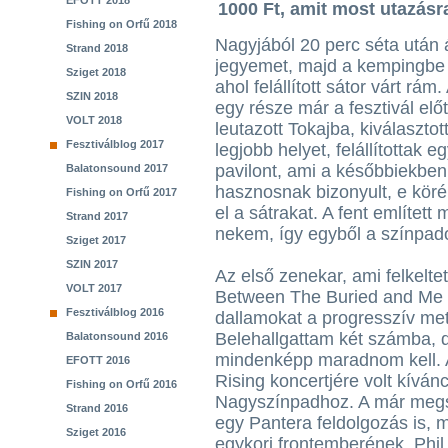
EFOTT 2018
1000 Ft, amit most utazásr
Fishing on Orfű 2018
Nagyjából 20 perc séta után 
Strand 2018
jegyemet, majd a kempingbe 
Sziget 2018
ahol felállított sátor várt rám
SZIN 2018
egy része már a fesztivál elő
VOLT 2018
leutazott Tokajba, kiválasztot
Fesztiválblog 2017
legjobb helyet, felállítottak
pavilont, ami a későbbiekbe
Balatonsound 2017
hasznosnak bizonyult, e köré
Fishing on Orfű 2017
el a sátrakat. A fent említett
Strand 2017
nekem, így egyből a színpado
Sziget 2017
SZIN 2017
Az első zenekar, ami felkelt
VOLT 2017
Between The Buried and Me 
Fesztiválblog 2016
dallamokat a progresszív met
Belehallgattam két számba,
Balatonsound 2016
mindenképp maradnom kell. 
EFOTT 2016
Rising koncertjére volt kíván
Fishing on Orfű 2016
Nagyszínpadhoz. A már megsz
Strand 2016
egy Pantera feldolgozás is, 
Sziget 2016
egykori frontemberének, Phi