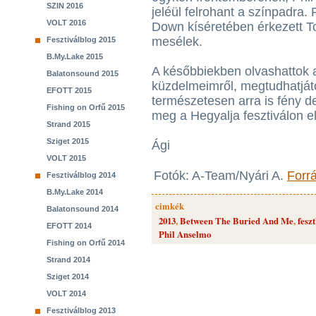
SZIN 2016
jeléül felrohant a színpadra.
VOLT 2016
Down kíséretében érkezett To
mesélek.
Fesztiválblog 2015
B.My.Lake 2015
A későbbiekben olvashattok a
Balatonsound 2015
küzdelmeimről, megtudhatjáto
EFOTT 2015
természetesen arra is fény d
Fishing on Orfű 2015
meg a Hegyalja fesztiválon el
Strand 2015
Sziget 2015
Ági
VOLT 2015
Fotók: A-Team/Nyári A.
Forr
Fesztiválblog 2014
B.My.Lake 2014
cimkék
Balatonsound 2014
2013
,
Between The Buried And Me
,
fesz
EFOTT 2014
Phil Anselmo
Fishing on Orfű 2014
Strand 2014
Sziget 2014
VOLT 2014
Fesztiválblog 2013