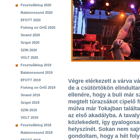
Fesztiválblog 2020
Balatonsound 2020
EFOTT 2020
Fishing on Orfű 2020
Strand 2020
Sziget 2020
SZIN 2020
VOLT 2020
Fesztiválblog 2019
Balatonsound 2019
Végre elérkezett a várva vá
EFOTT 2019
de a csütörtökön elindulta
Fishing on Orfű 2019
ellenére, hogy a buli már 
Strand 2019
megtelt túrazsákot cipelő fi
Sziget 2019
múlva már Tokajban talál
SZIN 2019
az első akadályba. A taval
VOLT 2019
közlekedett, így gyalogosan
Fesztiválblog 2018
helyszínét. Sokan nem sajn
Balatonsound 2018
gondoltam, hogy a hét foly