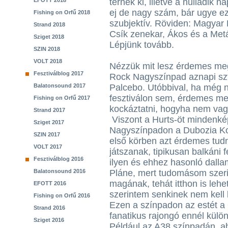
EFOTT 2018
térnék ki, illetve a nulladik n
ej de nagy szám, bár ugye e
Fishing on Orfű 2018
szubjektív. Röviden: Magyar 
Strand 2018
Csík zenekar, Ákos és a Met
Sziget 2018
Lépjünk tovább.
SZIN 2018
VOLT 2018
Nézzük mit lesz érdemes me
Fesztiválblog 2017
Rock Nagyszínpad aznapi szt
Balatonsound 2017
Palcebo. Utóbbival, ha még n
fesztiválon sem, érdemes me
Fishing on Orfű 2017
kockáztatni, hogyha nem vagy
Strand 2017
Viszont a Hurts-öt mindenkép
Sziget 2017
Nagyszínpadon a Dubozia Kol
SZIN 2017
első körben azt érdemes tudn
VOLT 2017
játszanak, tipikusan balkáni 
Fesztiválblog 2016
ilyen és ehhez hasonló dall
Balatonsound 2016
Pláne, mert tudomásom szeri
magának, tehát itthon is leh
EFOTT 2016
szerintem senkinek nem kell 
Fishing on Orfű 2016
Ezen a színpadon az estét a
Strand 2016
fanatikus rajongó ennél külön
Sziget 2016
Például az A38 színpadán, aho