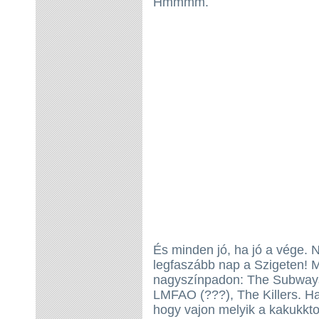
Hmmmm.
És minden jó, ha jó a vége. 
legfaszább nap a Szigeten! 
nagyszínpadon: The Subways
LMFAO (???), The Killers. Ha
hogy vajon melyik a kakukkto