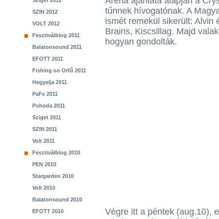
Aréna ajánlata alapján a Cry
Sziget 2012
tűnnek hívogatónak. A Magya
SZIN 2012
ismét remekül sikerült: Alvin
VOLT 2012
Brains, Kiscsillag. Majd val
Fesztiválblog 2011
hogyan gondolták.
Balatonsound 2011
EFOTT 2011
Fishing on Orfű 2011
Hegyalja 2011
PaFe 2011
Pohoda 2011
Sziget 2011
SZIN 2011
Volt 2011
Fesztiválblog 2010
PEN 2010
Stargarden 2010
Volt 2010
Balatonsound 2010
Végre itt a péntek (aug.10), 
EFOTT 2010