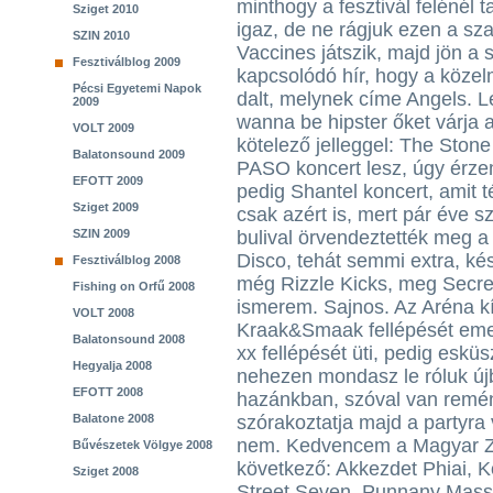
minthogy a fesztivál felénél 
Sziget 2010
igaz, de ne rágjuk ezen a sz
SZIN 2010
Vaccines játszik, majd jön a 
Fesztiválblog 2009
kapcsolódó hír, hogy a közelm
Pécsi Egyetemi Napok
dalt, melynek címe Angels. 
2009
wanna be hipster őket várja a
VOLT 2009
kötelező jelleggel: The Ston
Balatonsound 2009
PASO koncert lesz, úgy érzem
EFOTT 2009
pedig Shantel koncert, amit t
Sziget 2009
csak azért is, mert pár éve sz
SZIN 2009
bulival örvendeztették meg a
Disco, tehát semmi extra, ké
Fesztiválblog 2008
még Rizzle Kicks, meg Secret
Fishing on Orfű 2008
ismerem. Sajnos. Az Aréna kí
VOLT 2008
Kraak&Smaak fellépését emel
Balatonsound 2008
xx fellépését üti, pedig eskü
Hegyalja 2008
nehezen mondasz le róluk új
EFOTT 2008
hazánkban, szóval van remén
Balatone 2008
szórakoztatja majd a partyra
nem. Kedvencem a Magyar Ze
Bűvészetek Völgye 2008
következő: Akkezdet Phiai,
Sziget 2008
Street Seven, Punnany Massif