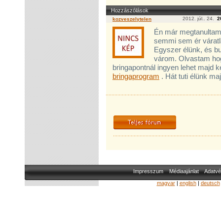
Hozzászólások
2012. júl.. 24.
2
kozveszelytelen
Én már megtanultam,
semmi sem ér váratl
Egyszer élünk, és bul
várom. Olvastam hogy
bringapontnál ingyen lehet majd 
bringaprogram
. Hát tuti élünk maj
Impresszum
Médiaajánlat
Adatvé
magyar
|
english
|
deutsch