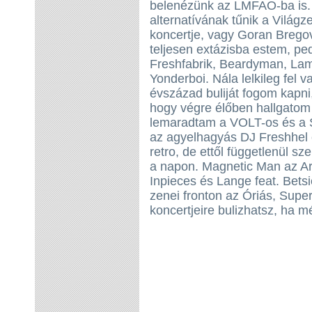
belenézünk az LMFAO-ba is. 
alternatívának tűnik a Világ
koncertje, vagy Goran Bregov
teljesen extázisba estem, p
Freshfabrik, Beardyman, Lamb
Yonderboi. Nála lelkileg fel
évszázad buliját fogom kapni,
hogy végre élőben hallgatom
lemaradtam a VOLT-os és a So
az agyelhagyás DJ Freshhel é
retro, de ettől függetlenül sz
a napon. Magnetic Man az Ar
Inpieces és Lange feat. Bets
zenei fronton az Óriás, Supe
koncertjeire bulizhatsz, ha m