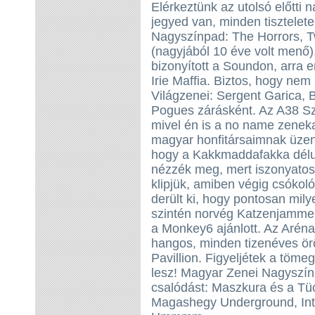
Elérkeztünk az utolsó előtti 
jegyed van, minden tisztelete
Nagyszínpad: The Horrors,
(nagyjából 10 éve volt menő)
bizonyított a Soundon, arra 
Irie Maffia. Biztos, hogy nem
Világzenei: Sergent Garica,
Pogues zárásként. Az A38 Szí
mivel én is a no name zeneka
magyar honfitársaimnak üzenem
hogy a Kakkmaddafakka délu
nézzék meg, mert iszonyatos
klipjük, amiben végig csóko
derült ki, hogy pontosan mily
szintén norvég Katzenjammer
a Monkey6 ajánlott. Az Aréna
hangos, minden tizenéves ör
Pavillion. Figyeljétek a tömeg
lesz! Magyar Zenei Nagyszí
csalódást: Maszkura és a Tü
Magashegy Underground, Intim