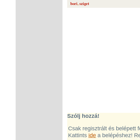
bori
,
sziget
Szólj hozzá!
Csak regisztrált és belépett
Kattints
ide
a belépéshez! Re