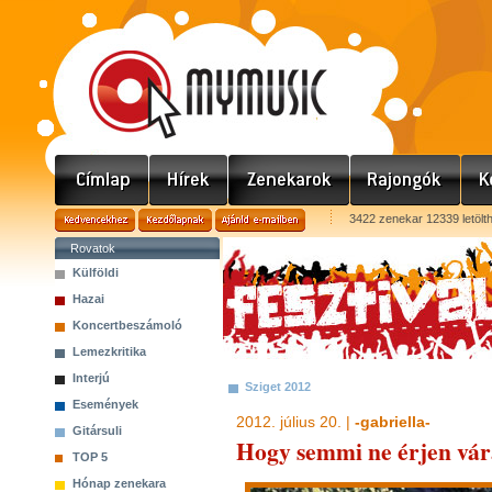
3422 zenekar 12339 letölt
Rovatok
Külföldi
Hazai
Koncertbeszámoló
Lemezkritika
Interjú
Sziget 2012
Események
2012. július 20. |
-gabriella-
Gitársuli
Hogy semmi ne érjen vára
TOP 5
Hónap zenekara