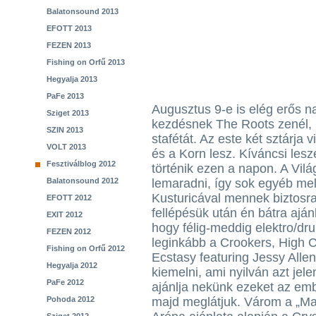
Balatonsound 2013
EFOTT 2013
FEZEN 2013
Fishing on Orfű 2013
Hegyalja 2013
PaFe 2013
Augusztus 9-e is elég erős 
Sziget 2013
kezdésnek The Roots zenél, 
SZIN 2013
stafétát. Az este két sztárja
VOLT 2013
és a Korn lesz. Kíváncsi les
Fesztiválblog 2012
történik ezen a napon. A Vi
Balatonsound 2012
lemaradni, így sok egyéb mel
Kusturicával mennek biztosra
EFOTT 2012
fellépésük után én bátra aján
EXIT 2012
hogy félig-meddig elektro/dr
FEZEN 2012
leginkább a Crookers, High 
Fishing on Orfű 2012
Ecstasy featuring Jessy All
Hegyalja 2012
kiemelni, ami nyilván azt jel
PaFe 2012
ajánlja nekünk ezeket az em
Pohoda 2012
majd meglátjuk. Várom a „Ma