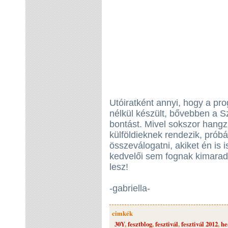
Utóiratként annyi, hogy a pr
nélkül készült, bővebben a Sz
bontást. Mivel sokszor hangzi
külföldieknek rendezik, prób
összeválogatni, akiket én is 
kedvelői sem fognak kimaradni
lesz!
-gabriella-
cimkék
30Y
,
fesztblog
,
fesztivál
,
fesztivál 2012
,
he