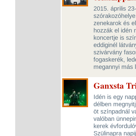
2015. április 2
szórakozóhelye,
zenekarok és el
hozzák el idén 
koncertje is sz
eddiginél látvá
szivárvány faso
fogaskerék, led
megannyi más l
Ganxsta Tr
Idén is egy nap
délben megnyitj
öt színpadnál v
valóban ünnepin
kerek évfordul
Szülinapra napi