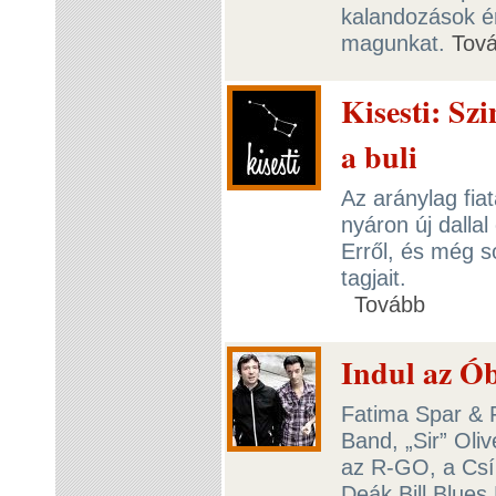
kalandozások é
magunkat.
Tov
Kisesti: Sz
a buli
Az aránylag fia
nyáron új dalla
Erről, és még s
tagjait.
Tovább
Indul az Ó
Fatima Spar & 
Band, „Sir” Oli
az R-GO, a Csí
Deák Bill Blue