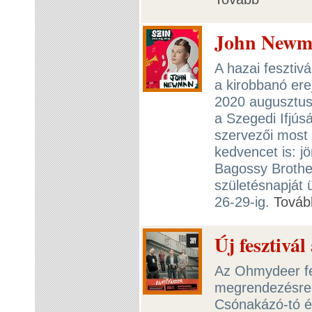
John Newm
A hazai fesztivá
a kirobbanó ere
2020 augusztus 
a Szegedi Ifjús
szervezői most 
kedvencet is: 
Bagossy Brothe
születésnapját 
26-29-ig.
Továb
Új fesztivá
Az Ohmydeer fes
megrendezésre,
Csónakázó-tó és