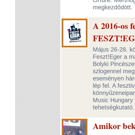
megkezdődött.
A 2016-os f
FESZT!EGE
Május 26-28. kö
Feszt!Eger a ma
Bolyki Pincésze
szlogennel meg
eseményen háro
lép fel. A feszt
könnyűzeneipar
Music Hungary 
tehetségkutató
Amikor bek