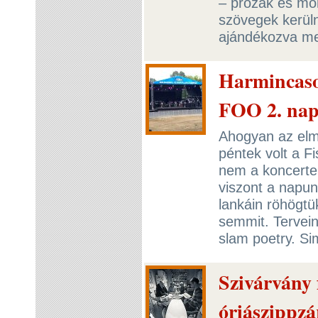
– prózák és mon
szövegek kerül
ajándékozva m
Harmincasok
FOO 2. na
Ahogyan az elmú
péntek volt a F
nem a koncertekr
viszont a napun
lankáin röhögt
semmit. Tervein
slam poetry. S
Szivárvány 
óriászippzá