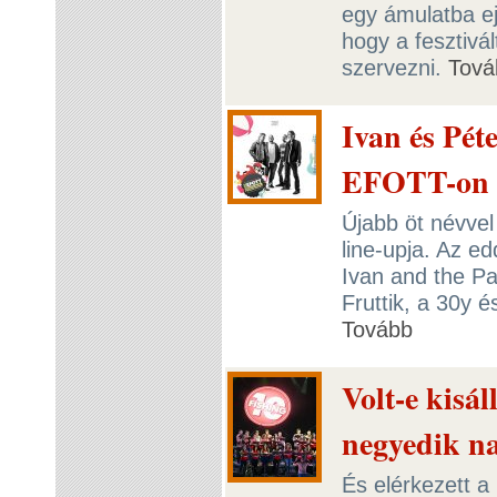
egy ámulatba ejt
hogy a fesztivá
szervezni.
Tová
Ivan és Péter
EFOTT-on
Újabb öt névvel
line-upja. Az e
Ivan and the Pa
Fruttik, a 30y é
Tovább
Volt-e kisá
negyedik n
És elérkezett a