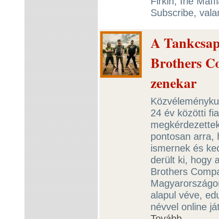
Firkin, Irie Maf
Subscribe, val
A Tankcsap
Brothers C
zenekar
Közvéleménykut
24 év közötti fi
megkérdezettek 
pontosan arra,
ismernek és ke
derült ki, hogy
Brothers Compa
Magyarországon 
alapul véve, ed
névvel online j
Tovább