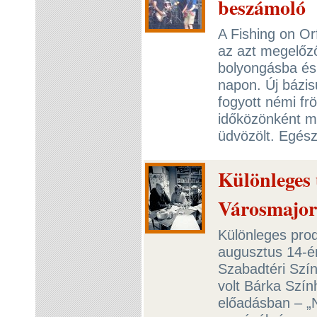
beszámoló
A Fishing on Or
az azt megelőz
bolyongásba és 
napon. Új bázis
fogyott némi f
időközönként me
üdvözölt. Egész
Különleges 
Városmajo
Különleges prod
augusztus 14-én
Szabadtéri Szí
volt Bárka Szí
előadásban – „