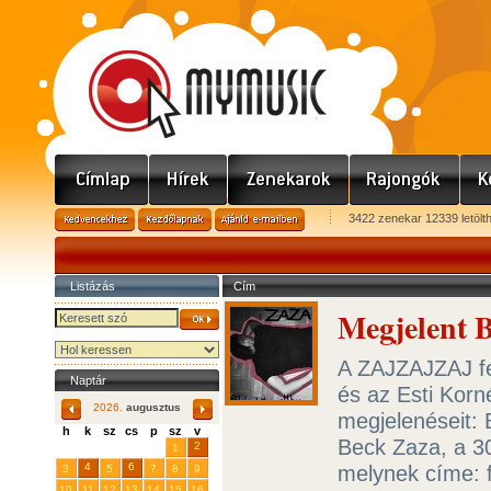
3422 zenekar 12339 letölt
Listázás
Cím
Megjelent B
A ZAJZAJZAJ feb
Naptár
és az Esti Korné
2026.
augusztus
megjelenéseit: 
h
k
sz
cs
p
sz
v
Beck Zaza, a 3
29
31
2
27
28
30
1
4
6
melynek címe: 
3
5
7
8
9
10
11
12
13
14
15
16