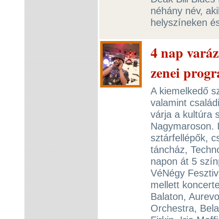
néhány név, ak
helyszíneken é
4 nap vará
zenei progr
A kiemelkedő sz
valamint család
várja a kultúra 
Nagymaroson. I
sztárfellépők, 
táncház, Techno
napon át 5 szín
VéNégy Fesztivá
mellett koncert
Balaton, Aurevo
Orchestra, Bela