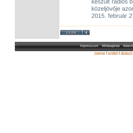
készült rádiós 
közeljövője az
2015. február 
Impresszum
Médiaajánlat
Adatvé
magyar
|
english
|
deutsch