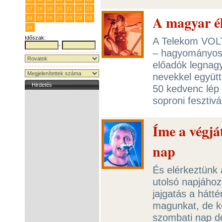
17
18
19
20
21
22
23
A magyar é
24
25
26
27
28
29
30
31
1
2
3
4
5
6
Időszak:
A Telekom VOLT 
-
– hagyományosa
előadók legnagy
nevekkel együtt
Hirdetés
50 kedvenc lép m
soproni fesztiv
Íme a végjá
nap
És elérkeztünk
utolsó napjához
jajgatás a hátté
magunkat, de k
szombati nap dél