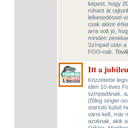
képest, hogy 20
rohant át rajtu
lelkesedéssel v
csak akkor érke
arra volt jó, h
minden zenekarb
Színpad után a 
FOO-nak.
Tová
Itt a jubil
Közzétette legn
idén 10 éves Fi
színpadának, az
(főleg singer-so
startoló külső 
várni kell, már
azoknak, akik a
Orfűre. Merthog