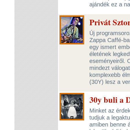
ajándék ez a n
Privát Szto
Új programsoroz
Zappa Caffé-ban
egy ismert embe
életének legke
eseményeiről. O
mindezt válogato
komplexebb élm
(30Y) lesz a v
30y buli a 
Minket az érde
tudjuk a legakt
amiben benne á