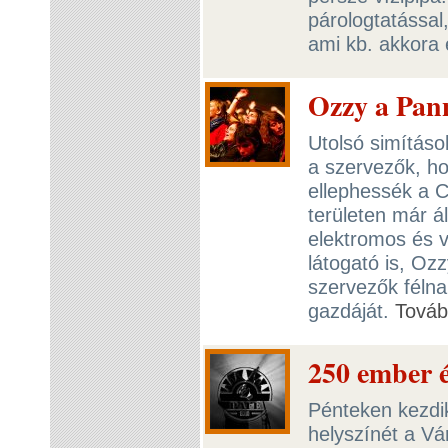
párologtatással
ami kb. akkora 
Ozzy a Pann
Utolsó simításo
a szervezők, ho
ellephessék a Cs
területen már á
elektromos és 
látogató is, Ozz
szervezők félna
gazdáját.
Tová
250 ember é
Pénteken kezdik
helyszínét a Vá