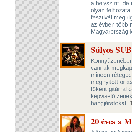
a helyszínt, de
olyan felhozatal
fesztivál megiri
az évben több m
Magyarország l
Súlyos SUB
Könnyűzenében 
vannak megkapó
minden rétegbe
megnyitott óri
főként gitárral
képviselő zeneka
hangjáratokat.
20 éves a 