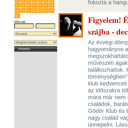
fokozta a hangu
17
18
19
20
21
22
23
24
25
26
27
28
29
30
Figyelem! É
31
1
2
3
4
5
6
Időszak:
-
szájba - de
Az évvégi dömp
hagyományos a 
Hirdetés
megszokhattáto
művészeti ágak
találkozhattok.
töménységben” 
klub kedvenceit
az időszakra tö
mára már nem cs
családok, barát
Gödör Klub és b
nagy család vag
ünnepelni. Láss