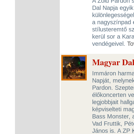
A Zöld Pardon 
Dal Napja egyi
különlegességek
a nagyszínpad 
stílusteremtő s
kerül sor a Kar
vendégeivel.
To
Magyar Dal
Immáron harmad
Napját, melynek
Pardon. Szepte
élőkoncerten ve
legjobbjait hal
képviselteti ma
Bass Monster, a 
Vad Fruttik, Pé
János is. A ZP 