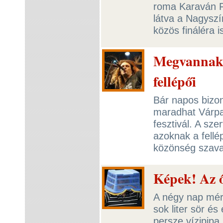
roma Karaván Fa
látva a Nagysz
közös fináléra 
Megvannak a
fellépői
Bár napos bizon
maradhat Várpa
fesztivál. A sze
azoknak a fellé
közönség szava
Képek! Az őr
A négy nap mér
sok liter sör és
persze vízipipa