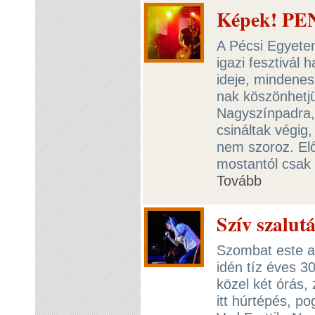
Képek! PEN
A Pécsi Egyete
igazi fesztivál
ideje, mindenes
nak köszönhetjü
Nagyszínpadra, 
csináltak végig,
nem szoroz. Elő
mostantól csak
Tovább
Szív szalut
Szombat este a D
idén tíz éves 3
közel két órás,
itt húrtépés, p