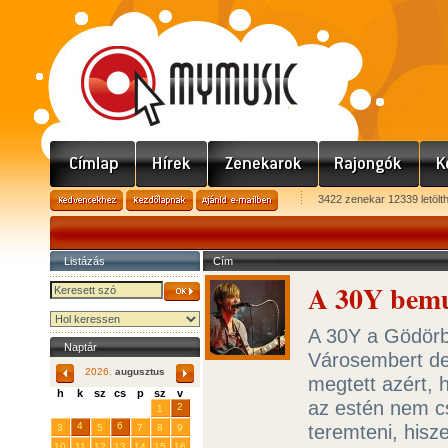
3422 zenekar 12339 letölt
Listázás
Cím
A 30Y bemut
A 30Y a Gödörb
Naptár
Városembert de
2026.
augusztus
megtett azért, h
h
k
sz
cs
p
sz
v
az estén nem cs
29
31
2
27
28
30
1
4
6
teremteni, hisz
3
5
7
8
9
10
11
12
13
14
15
16