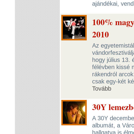
ajándékai, ven
100% magy
2010
Az egyetemistá
vándorfesztivál
hogy július 13.
félévben kissé 
rákendról arcok
csak egy-két ké
Tovább
30Y lemezb
A 30Y december
albumát, a Váro
hallgatva is él