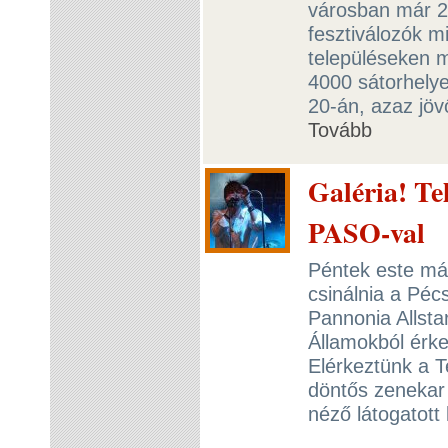
városban már 2 
fesztiválozók m
településeken 
4000 sátorhelyet
20-án, azaz jövő
Tovább
Galéria! Te
PASO-val
Péntek este már
csinálnia a Péc
Pannonia Allsta
Államokból érke
Elérkeztünk a T
döntős zenekar
néző látogatott