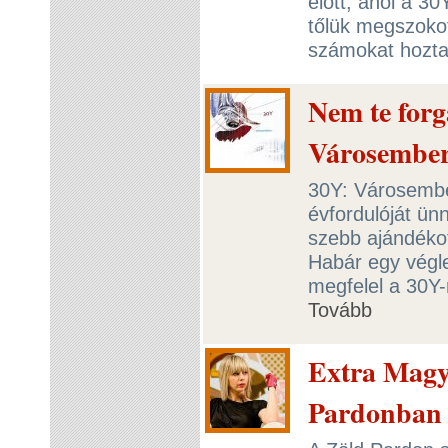
előtt, ahol a 30
tőlük megszokot
számokat hozt
Nem te forg
Városembe
30Y: Városember
évfordulóját ün
szebb ajándéko
Habár egy végle
megfelel a 30Y
Tovább
Extra Magy
Pardonban