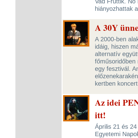
Vad Fruttik. N
hiányozhattak a
A 30Y ünne
A 2000-ben alak
idáig, hiszen 
alternatív együ
főműsoridőben n
egy fesztivál. 
előzenekarakén
kertben koncert
Az idei PEN
itt!
Április 21 és 2
Egyetemi Napok.