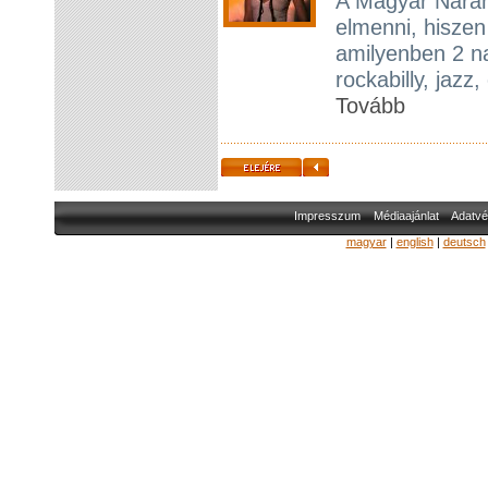
A Magyar Naranc
elmenni, hiszen
amilyenben 2 na
rockabilly, jaz
Tovább
Impresszum
Médiaajánlat
Adatvé
magyar
|
english
|
deutsch