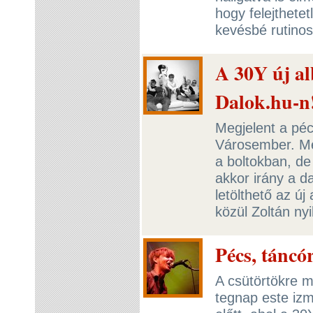
hogy felejthetet
kevésbé rutinos 
A 30Y új al
Dalok.hu-n
Megjelent a péc
Városember. Mé
a boltokban, de
akkor irány a d
letölthető az ú
közül Zoltán nyi
Pécs, tánc
A csütörtökre 
tegnap este izm