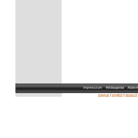
Impresszum
Médiaajánlat
Adatvé
magyar
|
english
|
deutsch