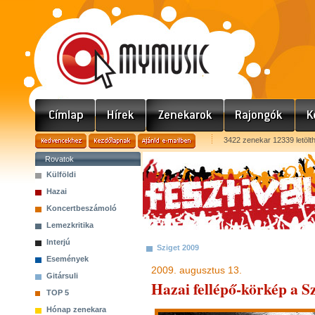
3422 zenekar 12339 letölt
Rovatok
Külföldi
Hazai
Koncertbeszámoló
Lemezkritika
Interjú
Sziget 2009
Események
2009. augusztus 13.
Gitársuli
Hazai fellépő-körkép a Sz
TOP 5
Hónap zenekara