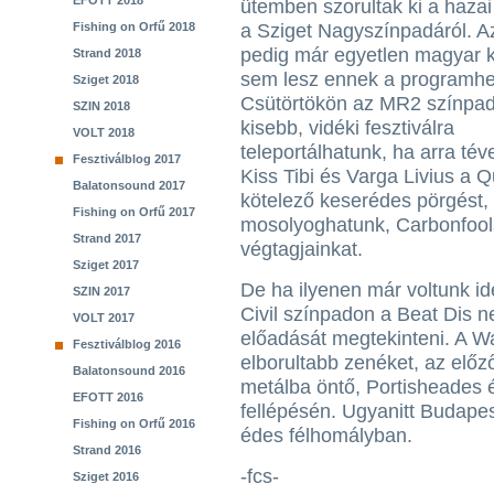
EFOTT 2018
ütemben szorultak ki a hazai
Fishing on Orfű 2018
a Sziget Nagyszínpadáról. A
pedig már egyetlen magyar k
Strand 2018
sem lesz ennek a programhe
Sziget 2018
Csütörtökön az MR2 színpad
SZIN 2018
kisebb, vidéki fesztiválra
VOLT 2018
teleportálhatunk, ha arra té
Fesztiválblog 2017
Kiss Tibi és Varga Livius a 
Balatonsound 2017
kötelező keserédes pörgést
Fishing on Orfű 2017
mosolyoghatunk, Carbonfools
Strand 2017
végtagjainkat.
Sziget 2017
De ha ilyenen már voltunk i
SZIN 2017
Civil színpadon a Beat Dis n
VOLT 2017
előadását megtekinteni. A W
Fesztiválblog 2016
elborultabb zenéket, az előzől
Balatonsound 2016
metálba öntő, Portisheades
EFOTT 2016
fellépésén. Ugyanitt Budapes
Fishing on Orfű 2016
édes félhomályban.
Strand 2016
-fcs-
Sziget 2016