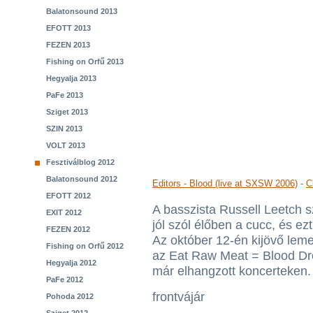
Balatonsound 2013
EFOTT 2013
FEZEN 2013
Fishing on Orfű 2013
Hegyalja 2013
PaFe 2013
Sziget 2013
SZIN 2013
VOLT 2013
Fesztiválblog 2012
Balatonsound 2012
Editors - Blood (live at SXSW 2006)
-
C
EFOTT 2012
A basszista Russell Leetch s
EXIT 2012
jól szól élőben a cucc, és e
FEZEN 2012
Az október 12-én kijövő lemez
Fishing on Orfű 2012
az Eat Raw Meat = Blood Droo
Hegyalja 2012
már elhangzott koncerteken.
PaFe 2012
frontvájár
Pohoda 2012