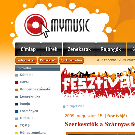
3422 zenekar 12339 letölt
Rovatok
Külföldi
Hazai
Koncertbeszámoló
Lemezkritika
Interjú
Sziget 2009
Események
2009. augusztus 15. |
frontvájár
Gitársuli
Szerkesztők a Szárnyas f
TOP 5
Hónap zenekara