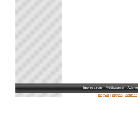
Impresszum
Médiaajánlat
Adatvé
magyar
|
english
|
deutsch