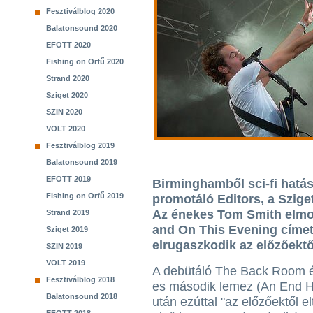
Fesztiválblog 2020
Balatonsound 2020
EFOTT 2020
Fishing on Orfű 2020
Strand 2020
Sziget 2020
SZIN 2020
VOLT 2020
Fesztiválblog 2019
Balatonsound 2019
EFOTT 2019
Birminghamből sci-fi hatá
Fishing on Orfű 2019
promotáló Editors, a Sziget
Az énekes Tom Smith elmon
Strand 2019
and On This Evening címet
Sziget 2019
elrugaszkodik az előzőektő
SZIN 2019
VOLT 2019
A debütáló The Back Room é
Fesztiválblog 2018
es második lemez (An End Ha
Balatonsound 2018
után ezúttal "az előzőektől el