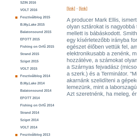
SZIN 2016
[link]
-
[link]
VOLT 2016
Fesztiválblog 2015
A producer Mark Ellis, ismer
B.My.Lake 2015
olyan sztárokat is nagyobbá t
Balatonsound 2015
mellett is bábáskodott. Smit
egy kísérletezőbb irányba fo
EFOTT 2015
egészet élőben vettük fel, am
Fishing on Orfű 2015
elektronikusabb a zenénk, mi
Strand 2015
hozzátéve, a számokat olyan k
Sziget 2015
a Szárnyas fejvadász (mics
VOLT 2015
a szerk.) és a Terminátor. "
Fesztiválblog 2014
akarnánk szelidíteni a gépek
B.My.Lake 2014
lemezünk, mint a laborszag
Balatonsound 2014
Azt szeretnénk, ha meleg, ér
EFOTT 2014
Fishing on Orfű 2014
Strand 2014
Sziget 2014
VOLT 2014
Fesztiválblog 2013