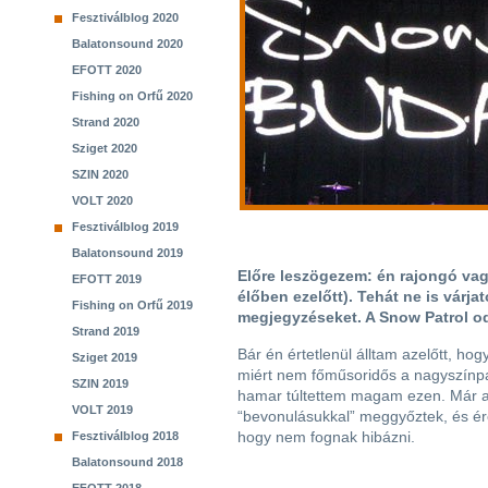
Fesztiválblog 2020
Balatonsound 2020
EFOTT 2020
Fishing on Orfű 2020
Strand 2020
Sziget 2020
SZIN 2020
VOLT 2020
Fesztiválblog 2019
Balatonsound 2019
Előre leszögezem: én rajongó va
EFOTT 2019
élőben ezelőtt). Tehát ne is várja
Fishing on Orfű 2019
megjegyzéseket. A Snow Patrol od
Strand 2019
Bár én értetlenül álltam azelőtt, ho
Sziget 2019
miért nem főműsoridős a nagyszínp
SZIN 2019
hamar túltettem magam ezen. Már 
VOLT 2019
“bevonulásukkal” meggyőztek, és ére
hogy nem fognak hibázni.
Fesztiválblog 2018
Balatonsound 2018