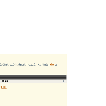
nálóink szólhatnak hozzá. Kattints
ide
a
9.
11:46
2
:
[link]