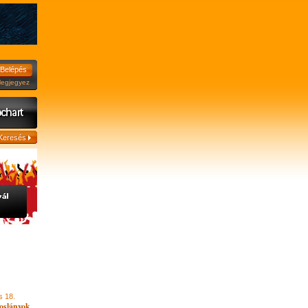
jegyez
s 18.
oslányok,