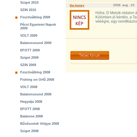
Sziget 2010
2009. aug.. 15.
the-honey
SZIN 2010
Húha :D Melyik oldalon á
Különben jó kérdés, a Ta
Fesztiválblog 2009
vééégre, egy nemfikázós 
Pécsi Egyetemi Napok
2009
VOLT 2009
Balatonsound 2009
EFOTT 2009
Sziget 2009
SZIN 2009
Fesztiválblog 2008
Fishing on Orfű 2008
VOLT 2008
Balatonsound 2008
Hegyalja 2008
EFOTT 2008
Balatone 2008
Bűvészetek Völgye 2008
Sziget 2008