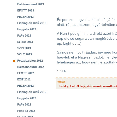
Balatonsound 2013
EFOTT 2013
FEZEN 2013
És persze megvolt a kötelező, játék
Fishing on Orfű 2013
alatt. (én azt hiszem, egyértelműen
Hegyalja 2013
A Run-t pedig mintha direkt azért ír
PaFe 2013
nap utolsó sugaraiban megfürödve e
Sziget 2013
up, Light up…)
SZIN 2013
Sajnos nem volt ráadás, így még kcis
VOLT 2013
hagytuk el a Nagyszínpadot. Tényle
Fesztiválblog 2012
lehetséges az, hogy nem jétszották e
Balatonsound 2012
SZTR
EFOTT 2012
EXIT 2012
cimkék
FEZEN 2012
fesztblog
,
fesztivál
,
hajógyári
,
koncert
,
koncertbesz
Fishing on Orfű 2012
Hegyalja 2012
PaFe 2012
Pohoda 2012