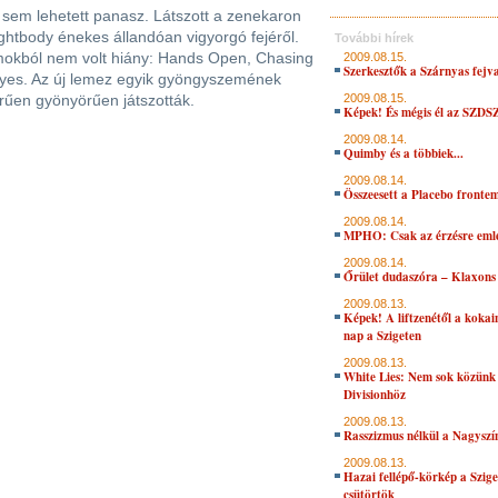
ig sem lehetett panasz. Látszott a zenekaron
Lightbody énekes állandóan vigyorgó fejéről.
További hírek
okból nem volt hiány: Hands Open, Chasing
2009.08.15.
Szerkesztők a Szárnyas fejv
yes. Az új lemez egyik gyöngyszemének
rűen gyönyörűen játszották.
2009.08.15.
Képek! És mégis él az SZDS
2009.08.14.
Quimby és a többiek...
2009.08.14.
Összeesett a Placebo fronte
2009.08.14.
MPHO: Csak az érzésre eml
2009.08.14.
Őrület dudaszóra – Klaxons 
2009.08.13.
Képek! A liftzenétől a kokain
nap a Szigeten
2009.08.13.
White Lies: Nem sok közünk 
Divisionhöz
2009.08.13.
Rasszizmus nélkül a Nagysz
2009.08.13.
Hazai fellépő-körkép a Szige
csütörtök