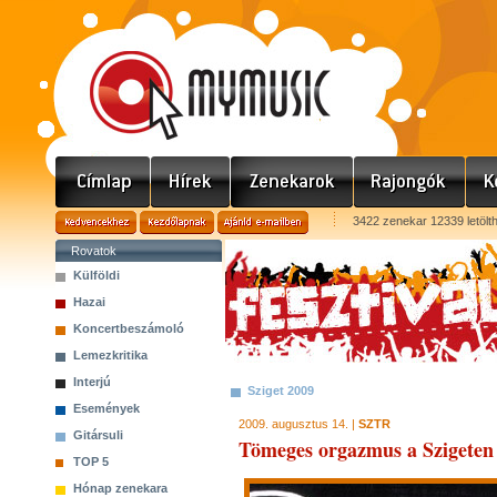
3422 zenekar 12339 letölt
Rovatok
Külföldi
Hazai
Koncertbeszámoló
Lemezkritika
Interjú
Sziget 2009
Események
2009. augusztus 14. |
SZTR
Gitársuli
Tömeges orgazmus a Szigeten 
TOP 5
Hónap zenekara