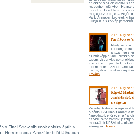
én akkor is az elektronikus ze
részesítem előnyben. Ha már 
elindultam Pendulumra, csak n
meg egész este, és a végén cs
Party Arénában köthetek ki haj
Dillinja-n. Kis körkép péntekről
2009. augusztu
Pár fröccs és V
Mindig az lesz a
koncert, amire
is számítasz, é
ez másképp a Vad Fruttikkal 
tudom, viszonylag sokat cikkez
viszont szeretjük őket, és kés
tudom, hogy a Sziget-hangulat,
fröccs, de ez most összejött ne
Tovább
2009. augusztu
Képek! Madár
zombidiszkó, c
a Szigeten
Zeneileg biztosan a legerősebb
a pénteki. A Primal Scream a k
fiatalodott tizenöt évet, a franc
és virul, svéd zombik ijesztget
megtaláltuk KRSA belga cigány
s a Final Straw albumok dalaira épült a
alteregóját.
Tovább
t. Nem is csoda. A nézőtér felét láthatóan