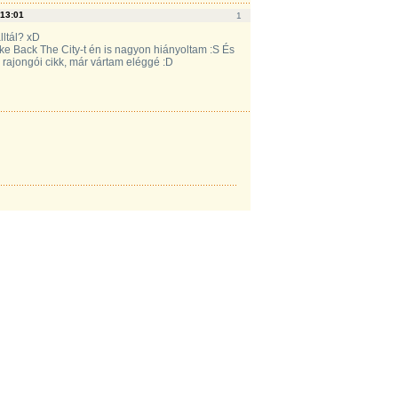
13:01
1
lltál? xD
ke Back The City-t én is nagyon hiányoltam :S És
rajongói cikk, már vártam eléggé :D