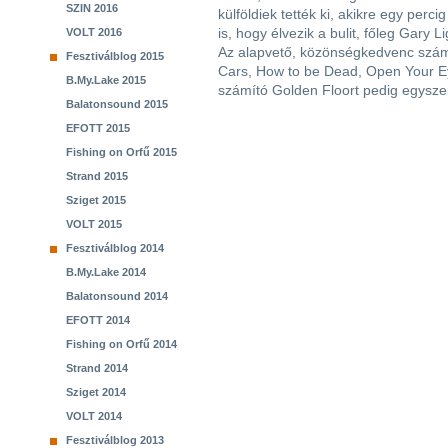
SZIN 2016
külföldiek tették ki, akikre egy perc
is, hogy élvezik a bulit, főleg Gary 
VOLT 2016
Az alapvető, közönségkedvenc szám
Fesztiválblog 2015
Cars, How to be Dead, Open Your E
B.My.Lake 2015
számító Golden Floort pedig egysze
Balatonsound 2015
EFOTT 2015
Fishing on Orfű 2015
Strand 2015
Sziget 2015
VOLT 2015
Fesztiválblog 2014
B.My.Lake 2014
Balatonsound 2014
EFOTT 2014
Fishing on Orfű 2014
Strand 2014
Sziget 2014
VOLT 2014
Fesztiválblog 2013