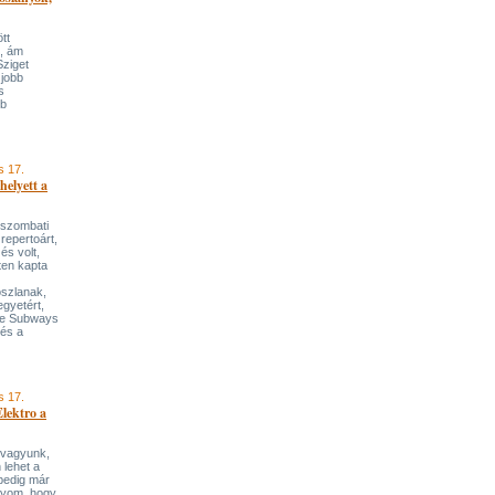
tt
, ám
Sziget
 jobb
s
bb
s 17.
helyett a
 szombati
repertoárt,
és volt,
ten kapta
oszlanak,
egyetért,
he Subways
 és a
s 17.
Elektro a
 vagyunk,
 lehet a
 pedig már
nyom, hogy