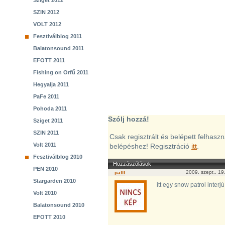
Sziget 2012
SZIN 2012
VOLT 2012
Fesztiválblog 2011
Balatonsound 2011
EFOTT 2011
Fishing on Orfű 2011
Hegyalja 2011
PaFe 2011
Pohoda 2011
Szólj hozzá!
Sziget 2011
SZIN 2011
Csak regisztrált és belépett felhasz
Volt 2011
belépéshez! Regisztráció
itt
.
Fesztiválblog 2010
Hozzászólások
PEN 2010
2009. szept.. 1
pafff
Stargarden 2010
itt egy snow patrol interjú
Volt 2010
Balatonsound 2010
EFOTT 2010