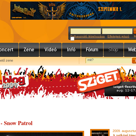
Felhasználó létrehozása
Elfelejtett jelszó
Meg
hető zene
- Snow Patrol
2009. augusztu
A vetköző tánc