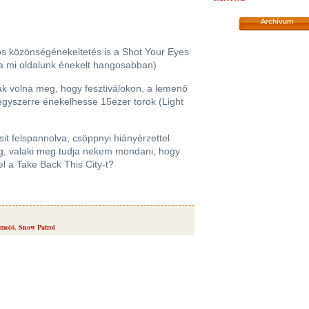
Archívum
os közönségénekeltetés is a Shot Your Eyes
 a mi oldalunk énekelt hangosabban)
ták volna meg, hogy fesztiválokon, a lemenő
gyszerre énekelhesse 15ezer torok (Light
it felspannolva, csöppnyi hiányérzettel
g, valaki meg tudja nekem mondani, hogy
l a Take Back This City-t?
ámoló
,
Snow Patrol