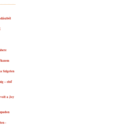
adászból
Z
mbere
ékszem
a Szigeten
ig – első
volt a Joy
ínpadon
ten -