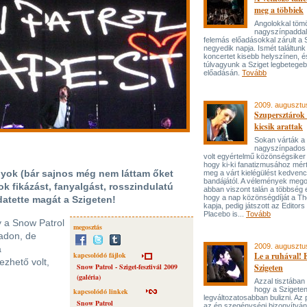
meg a többiek
Angolokkal tömö
nagyszínpaddal
felemás előadásokkal zárult a 
negyedik napja. Ismét találtunk
koncertet kisebb helyszínen, é
túlvagyunk a Sziget legbetege
előadásán.
Tovább
2009. augusztu
Szupersztárok 
kicsik arattak
Sokan várták a
nagyszínpados 
volt egyértelmű közönségsiker 
hogy ki-ki fanatizmusához mér
gyok (bár sajnos még nem láttam őket
meg a várt kielégülést kedvenc
bandájától. A vélemények meg
tok fikázást, fanyalgást, rosszindulatú
abban viszont talán a többség 
hogy a nap közönségdíját a T
atette magát a Szigeten!
kapja, pedig játszott az Editors
Placebo is...
Tovább
gy a Snow Patrol
megosztás
adon, de
2009. augusztu
a
kapcsolódó fájlok
Le a ruhával! 
zhető volt,
Snow Patrol - Sziget-fesztivál 2009
Szigeten
(galéria)
Azzal tisztában
hogy a Szigeten
kapcsolódó linkek
legváltozatosabban bulizni. Az
Snow Patrol
az én szegénységi bizonyítvá