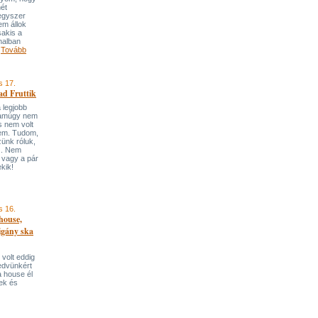
nét
egyszer
em állok
akis a
nalban
!
Tovább
s 17.
ad Fruttik
 legjobb
 amúgy nem
s nem volt
sem. Tudom,
ünk róluk,
z. Nem
 vagy a pár
kik!
s 16.
house,
igány ska
 volt eddig
edvünkért
ia house él
tek és