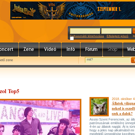
Felhasználó létrehozása
Elfelejtett jelszó
Meg
hető zene
zol Top5
2018. október 4
Állatok világn
neked is eszed
ezek a dalok?
Assisi Szent Ferencnek, az áll
patrónusának emlékére ünnepl
4-én az állatok napját. Át is túr
hogy a jeles nap alkalmából mi 
megfelelő ünneplésbe kezdhes