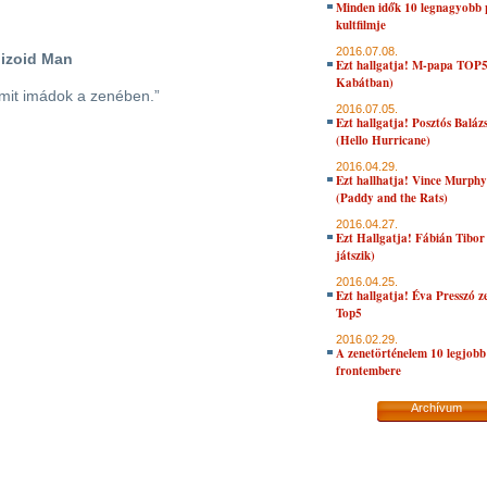
Minden idők 10 legnagyobb 
kultfilmje
2016.07.08.
hizoid Man
Ezt hallgatja! M-papa TOP
Kabátban)
amit imádok a zenében.”
2016.07.05.
Ezt hallgatja! Posztós Balá
(Hello Hurricane)
2016.04.29.
Ezt hallhatja! Vince Murph
(Paddy and the Rats)
2016.04.27.
Ezt Hallgatja! Fábián Tibor
játszik)
2016.04.25.
Ezt hallgatja! Éva Presszó 
Top5
2016.02.29.
A zenetörténelem 10 legjobb
frontembere
Archívum