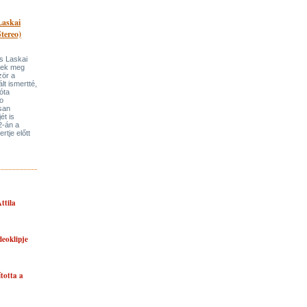
Laskai
tereo)
s Laskai
itek meg
zör a
lt ismertté,
óta
o
san
ét is
2-án a
rtje előtt
ttila
eoklipje
ította a