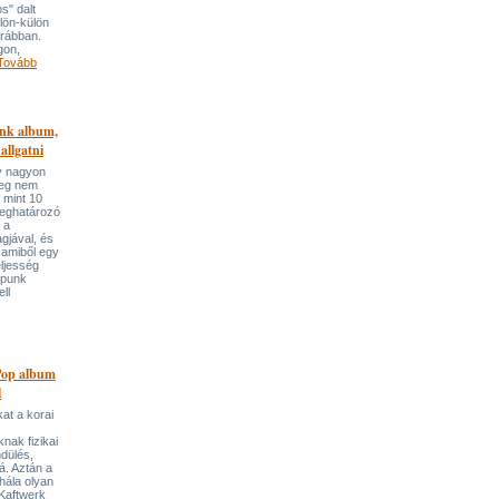
s" dalt
lön-külön
orábban.
gon,
Tovább
nk album,
allgatni
y nagyon
meg nem
, mint 10
meghatározó
 a
gjával, és
 amiből egy
eljesség
-punk
ll
Pop album
l
kat a korai
nak fizikai
dülés,
á. Aztán a
 hála olyan
 Kaftwerk