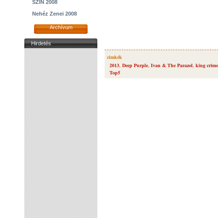
SZIN 2008
Nehéz Zenei 2008
Archívum
Hirdetés
cimkék
2013
,
Deep Purple
,
Ivan & The Parazol
,
king crim
Top5