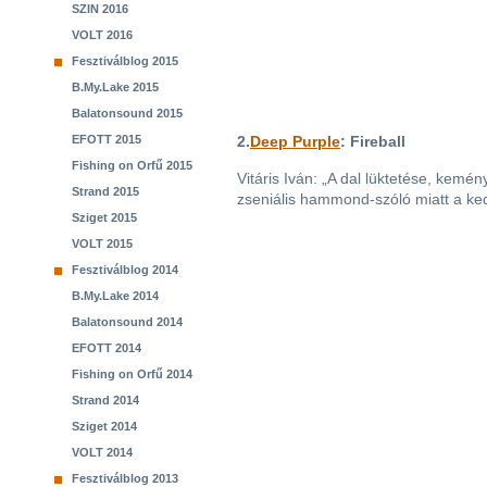
SZIN 2016
VOLT 2016
Fesztiválblog 2015
B.My.Lake 2015
Balatonsound 2015
EFOTT 2015
2.
Deep Purple
: Fireball
Fishing on Orfű 2015
Vitáris Iván: „A dal lüktetése, kemé
Strand 2015
zseniális hammond-szóló miatt a ke
Sziget 2015
VOLT 2015
Fesztiválblog 2014
B.My.Lake 2014
Balatonsound 2014
EFOTT 2014
Fishing on Orfű 2014
Strand 2014
Sziget 2014
VOLT 2014
Fesztiválblog 2013