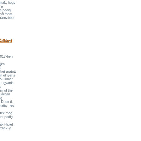
tták, hogy
 a
e pedig
ből most
atározóbb
Kollányi
 2017-ben
ajka
z
et aratott
en elnyerte
áró Comet
, ugyanis
s
 of the
ruárban
ng
 Duett 6.
tatja meg
itek meg
ént pedig
k klipjét
track-je