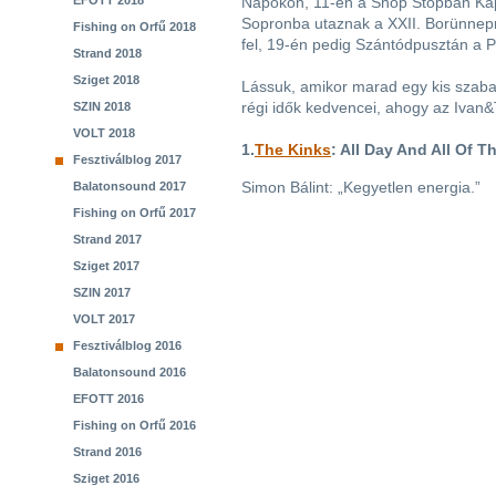
EFOTT 2018
Napokon, 11-én a Shop Stopban Kap
Sopronba utaznak a XXII. Borünnep
Fishing on Orfű 2018
fel, 19-én pedig Szántódpusztán a P
Strand 2018
Sziget 2018
Lássuk, amikor marad egy kis szabad
régi idők kedvencei, ahogy az Ivan&T
SZIN 2018
VOLT 2018
1.
The Kinks
: All Day And All Of T
Fesztiválblog 2017
Simon Bálint: „Kegyetlen energia.”
Balatonsound 2017
Fishing on Orfű 2017
Strand 2017
Sziget 2017
SZIN 2017
VOLT 2017
Fesztiválblog 2016
Balatonsound 2016
EFOTT 2016
Fishing on Orfű 2016
Strand 2016
Sziget 2016