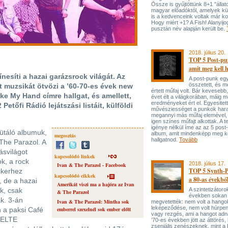
Össze is gyűjtöttünk 8+1 "állato
magyar előadóktól, amelyek kü
is a kedvenceink voltak már k
Hogy miért +1? A Fish! Alanyijo
pusztán név alapján került be.
2018. július 20.
TOP 5 Post-pu
amit meg kell h
nesíti a hazai garázsrock világát. Az
A post-punk eg
összetett, és 
t muzsikát ötvözi a ’60-70-es évek new
értett műfaj volt. Bár kevesebb
ke My Hand címre hallgat, és amellett,
évet élt a világkorában, máig 
eredményeket ért el. Egyesitett
etőfi Rádió lejátszási listáit, külföldi
művésziességet a punkok hara
megannyi más műfaj elemével,
igen színes műfajt alkottak. A t
igénye nélkül íme az az 5 post
ütáló albumuk,
album, amit mindenképp meg ke
megosztás
hallgatnod.
Tovább
The Parazol. A
ásvilágot
kapcsolódó linkek
ok, a rock
2018. július 17.
Ivan & The Parazol - Facebook
TOP 5 Synth-
ikerhez
kapcsolódó cikkek
a 80-as évekbő
, de a hazai
Amerikát viszi ma a hajóra az Ivan
k, csak
A szintetizátoro
& The Parazol
években sokan
k. 3-án
Ivan & The Parazol: Mintha sok
megvetették: nem volt a hangok
leképeződése, nem volt húrpen
n a paksi Café
emberrel szexelnél sok ember előtt
vagy rezgés, ami a hangot adn
 ELTE
’70-es években jött az áttörés,
zseniális zenészeknek, mint a