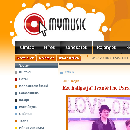
3422 zenekar 12339 letölt
Rovatok
Külföldi
TOP 5
Hazai
2013. május 3.
Ezt hallgatja! Ivan&The Para
Koncertbeszámoló
Lemezkritika
Interjú
Események
Gitársuli
TOP 5
Hónap zenekara