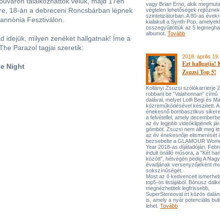
uváron találkozhattok velük, majd 17én
vagy Brian Erno, akik megmuta
re, 18-án a debreceni Roncsbárban lépnek
végtelen lehetőségek rejtőznek
szintetizátorban. A 80-as évekr
annónia Fesztiválon.
kialakult a Synth-Pop, amelyek
összegyűjtöttük az 5 legmegh
albumot.
Tovább
 idejük, milyen zenéket hallgatnak! Íme a
he Parazol tagjai szeretik:
2018. április 19.
Ezt hallgatja! 
he Night
Zsuzsi Top 5!
Kollányi Zsuzsi szólókarrierje
robbant be ”Valahonnan” című
dalával, melyet Lotfi Begi és M
közreműködésével készített. A
énekesnő bombasztikus sikerek
a felvétellel, amely decemberb
az év legjobb videóklipjének j
gömböt. Zsuzsi nem állt meg itt
az év énekesnője elismerését i
bezsebelte a GLAMOUR Women
Year 2018-as díjátadóján. Feb
indult önálló műsora, a "Két ha
között", hétvégén pedig A Nagy
évadjának versenyzőjeként mu
sokszínűségét.
Most az ő kedvenceit ismerhet
top5-ös listájából. Bónusz dalk
megnézhetitek legfrissebb,
SuperStereoval írt közös dalána
is, amely a nyár potenciális buli
lehet.
Tovább