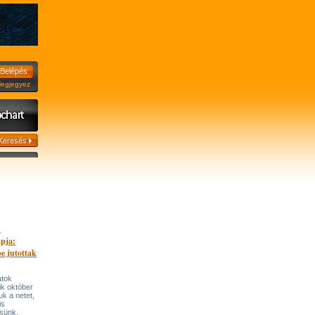
jegyez
.
apja:
be jutottak
atok
ik október
tuk a netet,
is
sünk.