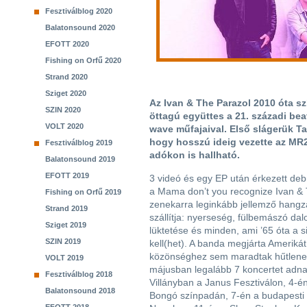
Fesztiválblog 2020
Balatonsound 2020
EFOTT 2020
Fishing on Orfű 2020
Strand 2020
Sziget 2020
Az Ivan & The Parazol 2010 óta szí
SZIN 2020
öttagú együttes a 21. századi bea
VOLT 2020
wave műfajaival. Első slágerük Ta
hogy hosszú ideig vezette az MR2 P
Fesztiválblog 2019
adókon is hallható.
Balatonsound 2019
EFOTT 2019
3 videó és egy EP után érkezett deb
a Mama don’t you recognize Ivan & 
Fishing on Orfű 2019
zenekarra leginkább jellemző hangz
Strand 2019
szállítja: nyerseség, fülbemászó dal
Sziget 2019
lüktetése és minden, ami ’65 óta a s
SZIN 2019
kell(het). A banda megjárta Amerikát
közönséghez sem maradtak hűtlene
VOLT 2019
májusban legalább 7 koncertet adna
Fesztiválblog 2018
Villányban a Janus Fesztiválon, 4-é
Balatonsound 2018
Bongó színpadán, 7-én a budapesti