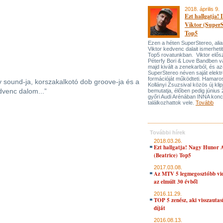
2018. április 9.
Ezt hallgatja! 
Viktor (SuperS
Top5
Ezen a héten SuperStereo, alia
Viktor kedvenc dalait ismerhet
Top5 rovatunkban. Viktor elős
Péterfy Bori & Love Bandben vá
majd kivált a zenekarból, és az
SuperStereo néven saját elektr
formációját működteti. Hamaro
ny sound-ja, korszakalkotó dob groove-ja és a
Kollányi Zsuzsival közös új klipj
dvenc dalom...”
bemutatja, élőben pedig június 
győri Audi Arénában INNA konce
találkozhattok vele.
Tovább
További hírek
2018.03.26.
Ezt hallgatja! Nagy Hunor A
(Beatrice) Top5
2017.03.08.
Az MTV 5 legmegosztóbb vid
az elmúlt 30 évből
2016.11.29.
TOP 5 zenész, aki visszautas
díját
2016.08.13.