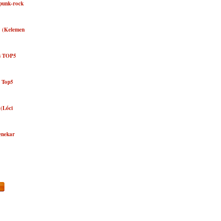
punk-rock
5 (Kelemen
zs TOP5
y Top5
 (Lóci
zenekar