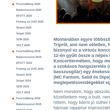
Fesztiválblog 2020
Balatonsound 2020
EFOTT 2020
Fishing on Orfű 2020
Strand 2020
Sziget 2020
Mostanában egyre többszö
SZIN 2020
Tripről, ami nem véletlen,
VOLT 2020
bizonyul ez a virtuóz kon
Fesztiválblog 2019
12-én gyűlt össze a népes
Balatonsound 2019
Koncerttermében, hogy meg
EFOTT 2019
a szokásos hangszerelés (d
Fishing on Orfű 2019
basszusgitár) egy énekess
Strand 2019
(MC Fantom, Saiid és Dipa),
Sziget 2019
meglepetésvendégekkel egé
SZIN 2019
Nem mondom, hogy abszolút
VOLT 2019
közelítettem meg a bulit, ne
Fesztiválblog 2018
hittem, hogy bármi jó sülhet 
Balatonsound 2018
hárman rappelve improvizál