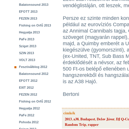
vendéglistáján, ott leszek, m
Balatonsound 2013
EFOTT 2013
Persze ez szinte minden kon
FEZEN 2013
például az eurovíziós Compa
Fishing on Orfű 2013
az Annimal Cannibals tagja, 
Hegyalja 2013
szöveget (magyarán rappel), a
PaFe 2013
majd, a Quimby emberét a U
Sziget 2013
kiegészülve (gyomorszinti), 
SZIN 2013
(ex-United, TNT, Sub Bass Mo
VOLT 2013
érdeklődését a névsor, az fe
Fesztiválblog 2012
500 Ft-os belépő ellenében u
Balatonsound 2012
hangszerekből és hangszálak
is az A38 Hajó.
EFOTT 2012
EXIT 2012
Bertoni
FEZEN 2012
Fishing on Orfű 2012
Hegyalja 2012
cimkék
PaFe 2012
2013
,
a38
,
Budapest
,
Delov Jávor
,
DJ Q-C
Pohoda 2012
Random Trip
,
rapper