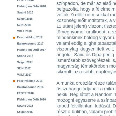
EFOTT 2018
színpadon, de már az első 
Fishing on Orfű 2018
beigazolta, hogy a félelmeim
Strand 2018
voltak. 9 előtt nem sokkal 
Sziget 2018
közönség előtt indítottak, a 
SZIN 2018
11 utánt jelent) viszont tiszte
tömegnyomor uralkodott a sz
VOLT 2018
mindenkinek boldog vigyor ül
Fesztiválblog 2017
valami eddig aligha tapasztal
Balatonsound 2017
viszonylag kiegyenlített vol
Fishing on Orfű 2017
angolul, Saiid és Dipa pedig
Strand 2017
ismerősebb szövegrészek is,
Sziget 2017
magyarság témakörében mozo
SZIN 2017
sikerült jazzesebb, napfényes
VOLT 2017
Fesztiválblog 2016
A munka oroszlánrésze talán
Balatonsound 2016
összehangolódjanak a mikrof
EFOTT 2016
nekik. Rég látott a Random 
mozogni egyszerre a színpa
Fishing on Orfű 2016
kapott felvillantani tudását. 
Strand 2016
részt a buliban, valami probl
Sziget 2016