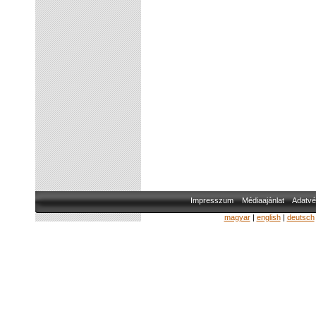
Impresszum
Médiaajánlat
Adatvé
magyar
|
english
|
deutsch