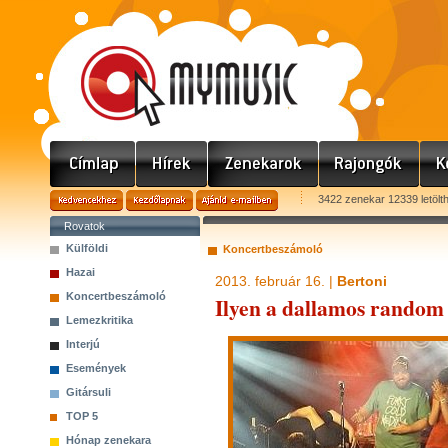
3422 zenekar 12339 letölt
Rovatok
Külföldi
Koncertbeszámoló
Hazai
2013. február 16. |
Bertoni
Koncertbeszámoló
Ilyen a dallamos random
Lemezkritika
Interjú
Események
Gitársuli
TOP 5
Hónap zenekara