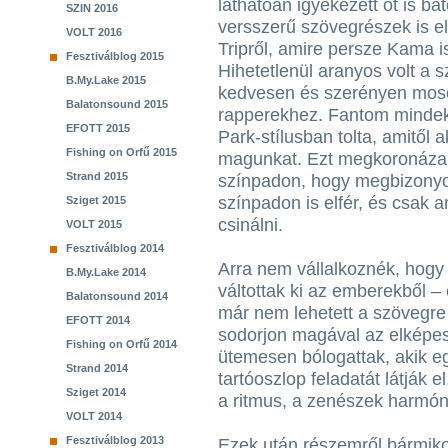
láthatóan igyekezett őt is b
SZIN 2016
versszerű szövegrészek is 
VOLT 2016
Tripről, amire persze Kama i
Fesztiválblog 2015
Hihetetlenül aranyos volt a 
B.My.Lake 2015
kedvesen és szerényen mosol
Balatonsound 2015
rapperekhez. Fantom mindekö
EFOTT 2015
Park-stílusban tolta, amitől 
Fishing on Orfű 2015
magunkat. Ezt megkoronázand
Strand 2015
színpadon, hogy megbizonyos
színpadon is elfér, és csak 
Sziget 2015
csinálni.
VOLT 2015
Fesztiválblog 2014
Arra nem vállalkoznék, hogy
B.My.Lake 2014
váltottak ki az emberekből –
Balatonsound 2014
már nem lehetett a szövegre 
EFOTT 2014
sodorjon magával az elképes
Fishing on Orfű 2014
ütemesen bólogattak, akik e
Strand 2014
tartóoszlop feladatát látják 
Sziget 2014
a ritmus, a zenészek harmón
VOLT 2014
Fesztiválblog 2013
Ezek után részemről bármik