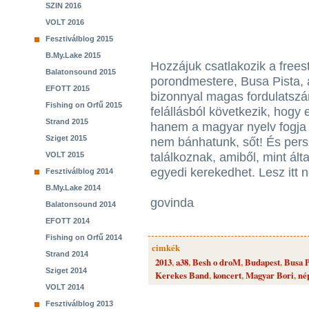
SZIN 2016
VOLT 2016
Fesztiválblog 2015
B.My.Lake 2015
Hozzájuk csatlakozik a freest
Balatonsound 2015
porondmestere, Busa Pista, 
EFOTT 2015
bizonnyal magas fordulatszám
Fishing on Orfű 2015
felállásból következik, hogy 
Strand 2015
hanem a magyar nyelv fogja u
Sziget 2015
nem bánhatunk, sőt! És persz
VOLT 2015
találkoznak, amiből, mint ált
egyedi kerekedhet. Lesz itt 
Fesztiválblog 2014
B.My.Lake 2014
govinda
Balatonsound 2014
EFOTT 2014
Fishing on Orfű 2014
cimkék
Strand 2014
2013
,
a38
,
Besh o droM
,
Budapest
,
Busa P
Sziget 2014
Kerekes Band
,
koncert
,
Magyar Bori
,
né
VOLT 2014
Fesztiválblog 2013