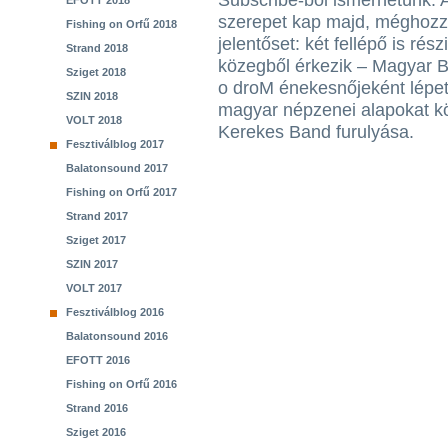
Subscribe-ból ismerhetünk. A 
EFOTT 2018
szerepet kap majd, méghozz
Fishing on Orfű 2018
jelentőset: két fellépő is rés
Strand 2018
közegből érkezik – Magyar B
Sziget 2018
o droM énekesnőjeként lépet
SZIN 2018
magyar népzenei alapokat kö
VOLT 2018
Kerekes Band furulyása.
Fesztiválblog 2017
Balatonsound 2017
Fishing on Orfű 2017
Strand 2017
Sziget 2017
SZIN 2017
VOLT 2017
Fesztiválblog 2016
Balatonsound 2016
EFOTT 2016
Fishing on Orfű 2016
Strand 2016
Sziget 2016