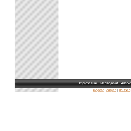
Impresszum
Médiaajánlat
Adatvé
magyar
|
english
|
deutsch