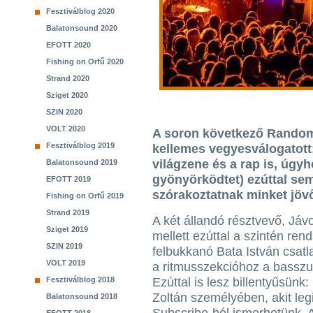
Fesztiválblog 2020
Balatonsound 2020
EFOTT 2020
Fishing on Orfű 2020
Strand 2020
Sziget 2020
SZIN 2020
VOLT 2020
A soron következő Random 
Fesztiválblog 2019
kellemes vegyesválogatott:
világzene és a rap is, úgy
Balatonsound 2019
gyönyörködtet) ezúttal sem
EFOTT 2019
szórakoztatnak minket jöv
Fishing on Orfű 2019
Strand 2019
A két állandó résztvevő, Já
Sziget 2019
mellett ezúttal a szintén re
SZIN 2019
felbukkanó Bata István csat
VOLT 2019
a ritmusszekcióhoz a basszus
Fesztiválblog 2018
Ezúttal is lesz billentyűsünk:
Zoltán személyében, akit le
Balatonsound 2018