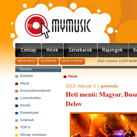
3422 zenekar 12339 letölt
Rovatok
Külföldi
Hazai
Hazai
2013. február 3. |
govinda
Koncertbeszámoló
Heti menü: Magyar, Busa,
Lemezkritika
Delov
Interjú
Események
Gitársuli
TOP 5
Hónap zenekara