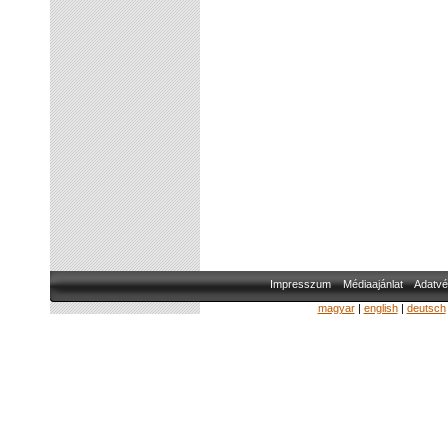
Impresszum
Médiaajánlat
Adatvé
magyar
|
english
|
deutsch