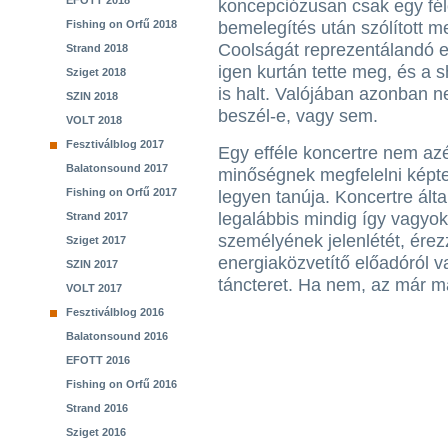
EFOTT 2018
koncepciózusan csak egy fél
Fishing on Orfű 2018
bemelegítés után szólított m
Coolságát reprezentálandó e
Strand 2018
igen kurtán tette meg, és 
Sziget 2018
is halt. Valójában azonban n
SZIN 2018
beszél-e, vagy sem.
VOLT 2018
Fesztiválblog 2017
Egy efféle koncertre nem az
Balatonsound 2017
minőségnek megfelelni képt
Fishing on Orfű 2017
legyen tanúja. Koncertre ál
legalábbis mindig így vagyo
Strand 2017
személyének jelenlétét, ére
Sziget 2017
energiaközvetítő előadóról v
SZIN 2017
táncteret. Ha nem, az már 
VOLT 2017
Fesztiválblog 2016
Balatonsound 2016
EFOTT 2016
Fishing on Orfű 2016
Strand 2016
Sziget 2016