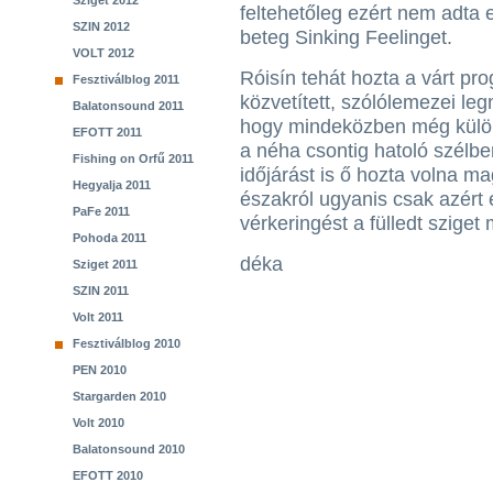
Sziget 2012
feltehetőleg ezért nem adta e
SZIN 2012
beteg Sinking Feelinget.
VOLT 2012
Róisín tehát hozta a várt pro
Fesztiválblog 2011
közvetített, szólólemezei le
Balatonsound 2011
hogy mindeközben még külön 
EFOTT 2011
a néha csontig hatoló szélben
Fishing on Orfű 2011
időjárást is ő hozta volna ma
Hegyalja 2011
északról ugyanis csak azért 
PaFe 2011
vérkeringést a fülledt sziget
Pohoda 2011
déka
Sziget 2011
SZIN 2011
Volt 2011
Fesztiválblog 2010
PEN 2010
Stargarden 2010
Volt 2010
Balatonsound 2010
EFOTT 2010