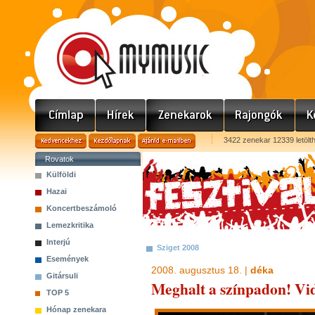
3422 zenekar 12339 letölt
Rovatok
Külföldi
Hazai
Koncertbeszámoló
Lemezkritika
Interjú
Sziget 2008
Események
2008. augusztus 18. |
déka
Gitársuli
Meghalt a színpadon! Vid
TOP 5
Hónap zenekara