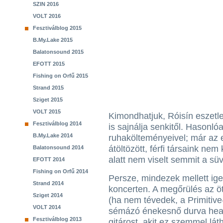
SZIN 2016
VOLT 2016
Fesztiválblog 2015
B.My.Lake 2015
Balatonsound 2015
EFOTT 2015
Fishing on Orfű 2015
Strand 2015
Sziget 2015
VOLT 2015
Kimondhatjuk, Róisín eszetle
Fesztiválblog 2014
is sajnálja senkitől. Hasonl
B.My.Lake 2014
ruhakölteményeivel; már az 
átöltözött, férfi társaink ne
Balatonsound 2014
alatt nem viselt semmit a süv
EFOTT 2014
Fishing on Orfű 2014
Persze, mindezek mellett ige
Strand 2014
koncerten. A megőrülés az ö
Sziget 2014
(ha nem tévedek, a Primitive
VOLT 2014
sémázó énekesnő durva head
Fesztiválblog 2013
gitárost, akit ez szemmel lát