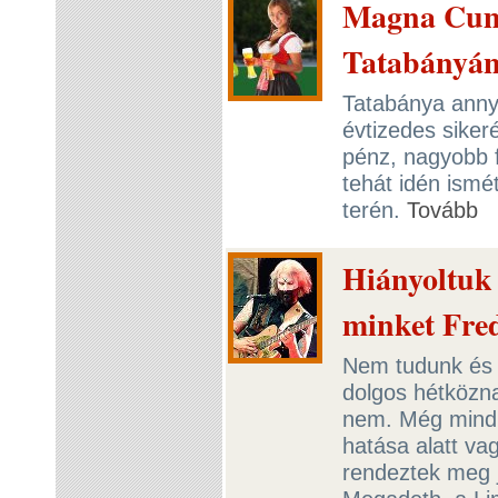
Magna Cum 
Tatabányán 
Tatabánya annyi
évtizedes sikeré
pénz, nagyobb f
tehát idén ismét
terén.
Tovább
Hiányoltuk 
minket Fre
Nem tudunk és 
dolgos hétközna
nem. Még mindi
hatása alatt v
rendeztek meg jú