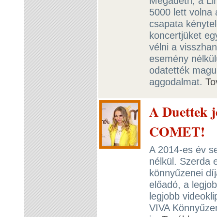
Megadeth, a Li
5000 lett volna
csapata kénytel
koncertjüket eg
vélni a visszha
esemény nélkül
odatették maguk
aggodalmat.
To
A Duettek j
COMET!
A 2014-es év s
nélkül. Szerda 
könnyűzenei díja
előadó, a legjob
legjobb videokl
VIVA Könnyűzené