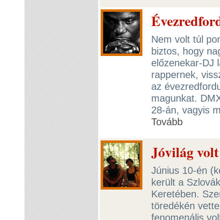
Évezredfor
Nem volt túl po
biztos, hogy na
előzenekar-DJ 
rappernek, viss
az évezredfordu
magunkat. DMX 
28-án, vagyis m
Tovább
Jóvilág vol
Június 10-én (
került a Szlová
Keretében. Sze
töredékén vette
fenomenális vo