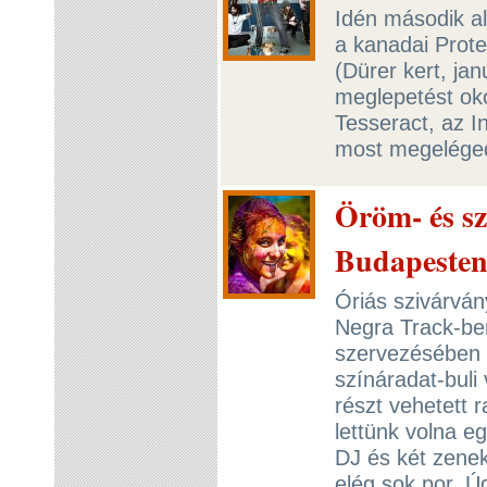
Idén második al
a kanadai Prote
(Dürer kert, jan
meglepetést oko
Tesseract, az In
most megelége
Öröm- és sz
Budapeste
Óriás szivárván
Negra Track-be
szervezésében 2
színáradat-buli 
részt vehetett 
lettünk volna e
DJ és két zene
elég sok por. Úg