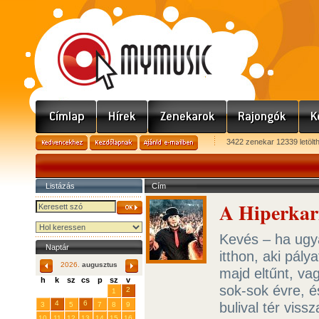
3422 zenekar 12339 letölt
Listázás
Cím
A Hiperkar
Kevés – ha ugy
Naptár
itthon, aki pály
2026.
augusztus
majd eltűnt, vag
h
k
sz
cs
p
sz
v
sok-sok évre, é
29
31
2
27
28
30
1
4
6
bulival tér vis
3
5
7
8
9
10
11
12
13
14
15
16