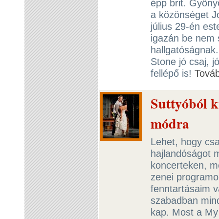
épp brit. Gyöny
a közönséget J
július 29-én es
igazán be nem s
hallgatóságnak.
Stone jó csaj, j
fellépő is!
Tová
Suttyóból k
módra
Lehet, hogy cs
hajlandóságot 
koncerteken, me
zenei programok
fenntartásaim 
szabadban mind
kap. Most a My 