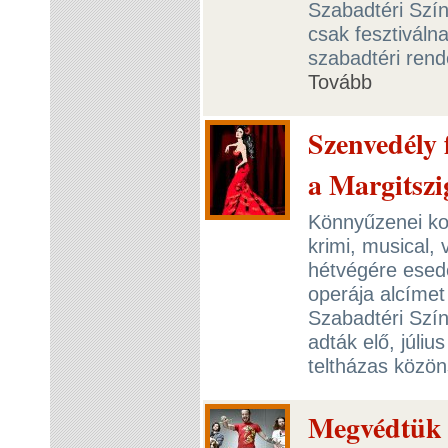
Szabadtéri Szín
csak fesztiválna
szabadtéri rend
Tovább
Szenvedély 
a Margitszi
Könnyűzenei kon
krimi, musical,
hétvégére esed
operája alcímet
Szabadtéri Szín
adták elő, júliu
teltházas közön
Megvédtük 