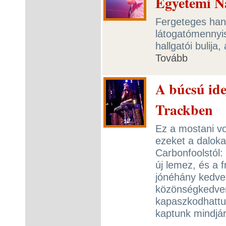
Egyetemi 
Fergeteges hang
látogatómennyi
hallgatói bulij
Tovább
A búcsú ide
Trackben
Ez a mostani vo
ezeket a daloka
Carbonfoolstól: 
új lemez, és a 
jónéhány kedven
közönségkedvenc
kapaszkodhattu
kaptunk mindjár