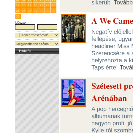
sikerült.
Tovább
17
18
19
20
21
22
23
24
25
26
27
28
29
30
A We Came 
31
1
2
3
4
5
6
Időszak:
-
Negatív előjell
fellépése, ugya
headliner Miss M
Hirdetés
Szerencsére a 
helyrehozta a k
Taps érte!
Tová
Szétesett p
Arénában
A pop hercegnő
albumának turn
nagyon profi, jó
Kylie-tól szom