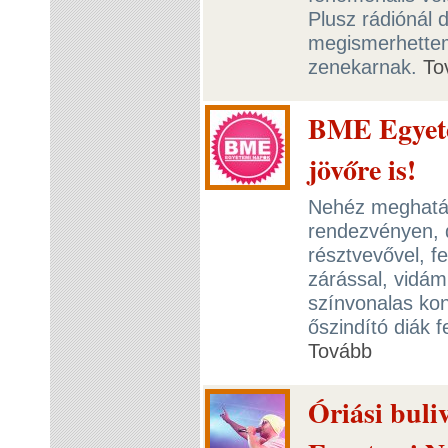
Plusz rádiónál 
megismerhettem
zenekarnak.
To
BME Egyete
jövőre is!
Nehéz meghatáro
rendezvényen, 
résztvevővel, f
zárással, vidám
színvonalas kon
őszindító diák 
Tovább
Óriási buli