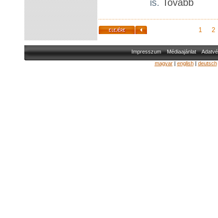
is.
Tovább
1
2
Impresszum
Médiaajánlat
Adatvé
magyar
|
english
|
deutsch