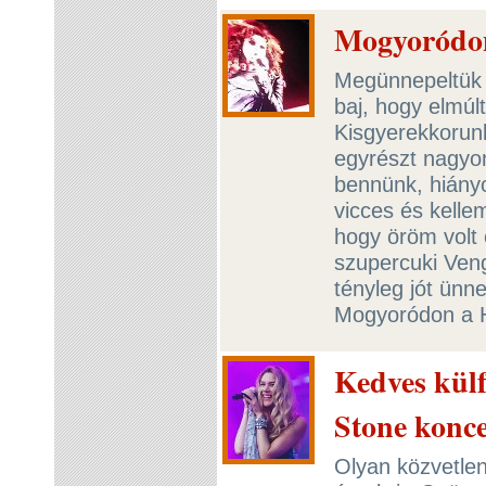
Mogyoródon
Megünnepeltük a
baj, hogy elmúl
Kisgyerekkorunk
egyrészt nagyon
bennünk, hiányo
vicces és kell
hogy öröm volt 
szupercuki Veng
tényleg jót ünn
Mogyoródon a H
Kedves külf
Stone konce
Olyan közvetle