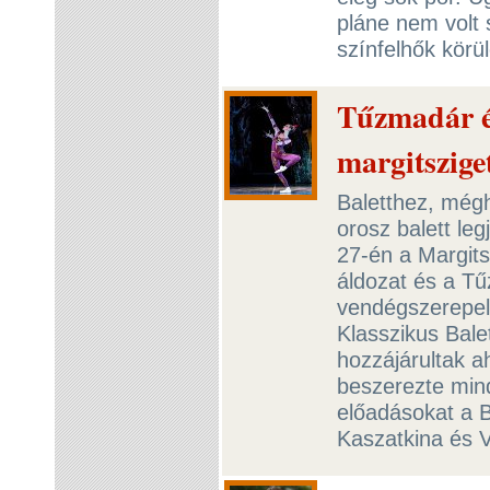
pláne nem volt 
színfelhők körü
Tűzmadár és
margitszige
Baletthez, még
orosz balett le
27-én a Margits
áldozat és a T
vendégszerepel
Klasszikus Bale
hozzájárultak a
beszerezte min
előadásokat a Bo
Kaszatkina és V