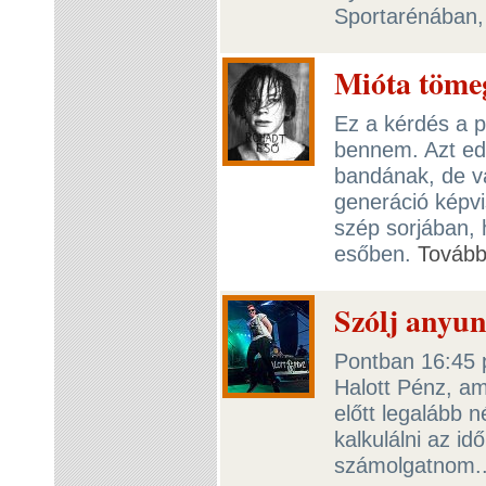
Sportarénában,
Mióta tömeg
Ez a kérdés a 
bennem. Azt edd
bandának, de va
generáció képvi
szép sorjában, 
esőben.
Továb
Szólj anyun
Pontban 16:45 
Halott Pénz, am
előtt legalább 
kalkulálni az id
számolgatnom.