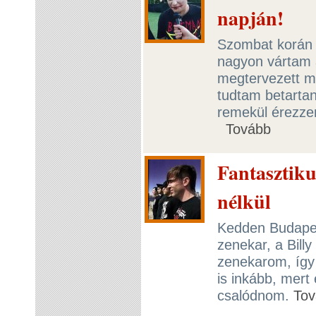
napján!
Szombat korán 
nagyon vártam a
megtervezett m
tudtam betarta
remekül érezz
Tovább
Fantasztiku
nélkül
Kedden Budapes
zenekar, a Bill
zenekarom, így
is inkább, mert
csalódnom.
Tov