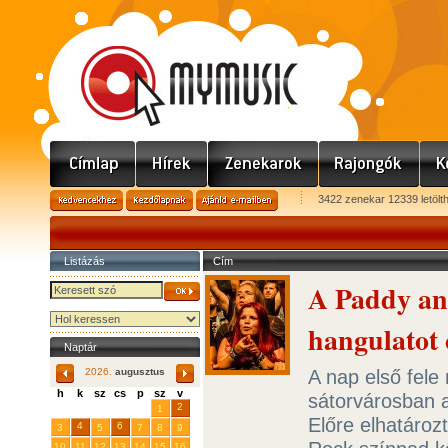
3422 zenekar 12339 letölt
Listázás
Cím
A Paddy and
hangulatot
Naptár
A nap első fele
2026.
augusztus
h
k
sz
cs
p
sz
v
sátorvárosban a
29
31
2
27
28
30
1
Előre elhatároz
4
6
3
5
7
8
9
10
11
12
13
14
15
16