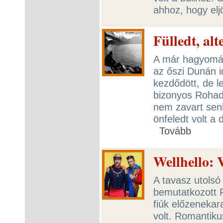
ahhoz, hogy elj
Fülledt, alt
A már hagyomán
az őszi Dunán i
kezdődött, de le
bizonyos Rohad
nem zavart senk
önfeledt volt a 
Tovább
Wellhello: V
A tavasz utolsó
bemutatkozott F
fiúk előzenekar
volt. Romantiku