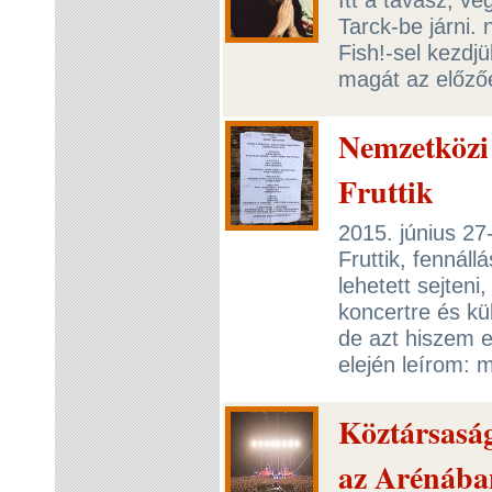
Tarck-be járni. 
Fish!-sel kezdjü
magát az előző
Nemzetközi 
Fruttik
2015. június 2
Fruttik, fennáll
lehetett sejten
koncertre és kü
de azt hiszem e
elején leírom: 
Köztársasá
az Arénába