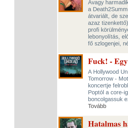
Avagy harmadik 
a Death2Summer 
átvariált, de s
azaz tizenkettő)
profi körülmény
lebonyolítás, e
fő szlogenjei, 
Fuck! - Egy
A Hollywood Und
Tomorrow - Moti
koncertje felro
Poptól a core-i
boncolgassuk ez
Tovább
Hatalmas h