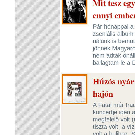
Mit tesz eg
ennyi ember
Pár hónappal a
zseniális album
nálunk is bemut
jönnek Magyaro
nem adtak önáll
ballagtam le a 
Húzós nyár 
hajón
A Fatal már tra
koncertje idén 
megfelelő volt
tiszta volt, a v
volt a bulihoz.