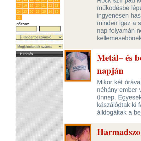
Rock színpad kö
17
18
19
20
21
22
23
működésbe lépet
24
25
26
27
28
29
30
ingyenesen hasz
31
1
2
3
4
5
6
minden igaz a sa
Időszak:
-
nap folyamán n
kellemesebbnek
Metál– és 
Hirdetés
napján
Mikor két óráva
néhány ember v
ünnep. Egyesek 
kászálódtak ki 
álldogáltak a be
Harmadszor