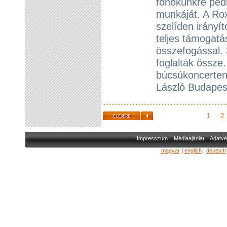
főnökünkre pedig
munkáját. A Rox
szelíden irányít
teljes támogatá
összefogással. 
foglalták össze
búcsúkoncerten
László Budapes
1
2
Impresszum
Médiaajánlat
Adatvé
magyar
|
english
|
deutsch