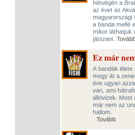
hétvégén a Brai
az évet az Akv
magyarországi f
a banda mellé eg
mikor láthatjuk
játszani.
Továb
Ez már nem
A bandák élete 
megy át a zenei
éve ugyan azzal 
van, ami hátraf
állóvizek. Most
már nem az und
hallom.
Tovább