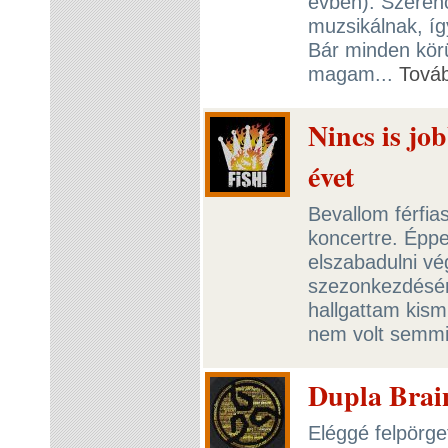
évben). Szeren
muzsikálnak, íg
Bár minden körü
magam...
Tová
Nincs is job
évet
Bevallom férfia
koncertre. Éppe
elszabadulni vég
szezonkezdésér
hallgattam kism
nem volt semmi 
Dupla Brai
Eléggé felpörget