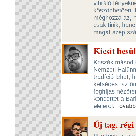
vibráló fényekn
köszönhetően. E
méghozzá az, h
csak tinik, hane
magát szép sz
Kicsit besü
Kriszék második
Nemzeti Halünn
tradíció lehet,
kétséges: az ön
foghíjas nézőte
koncertet a Ba
elejéről.
Tovább
Új tag, rég
Itt a tavasz, v