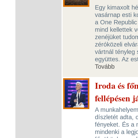
Egy kimaxolt h
vasárnap esti k
a One Republic
mind kellettek
zenéjüket tudom
zéróközeli elvá
vártnál tényleg 
együttes. Az es
Tovább
Iroda és fő
fellépésen 
A munkahelyemen
díszletét adta, 
fényeket. És a 
mindenki a legjo