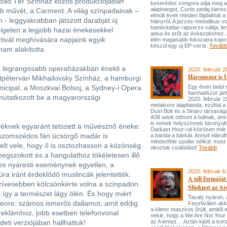
bad Tér Színház közös produkciójában
keserédes zongora adja meg 
alaphangot, Curtis pedig kieres
b művét, a Carment. A világ színpadainak –
elmúlt évek minden fájdalmát 
- leggyakrabban játszott darabját új
hiányról. A jazzes-melodikus vo
hamisítatlan rapverze váltja, le
igeten a legjobb hazai énekesekkel
adva és erőt az évkezdéshez. 
tivál meghívására napjaink egyik
idén magasabb fokozatra kapc
készül egy új EP-vel is.
Továb
am alakította.
a legrangosabb operaházakban énekli a
2020. február 2
Háromszor is 
tpétervári Mikhailovsky Színház, a hamburgi
nicipal, a Moszkvai Bolsoj, a Sydney-i Opera
Egy éven belül
harmadszor járt
 mutatkozott be a magyarországi
2020. február 1
metalcore alapbanda, ezúttal a
Dust Bolt és a Sinaro társaság
A38 adott otthont a bálnak, ami
is remek helyszínnek bizonyult
yéknek egyaránt tetszett a művésznő éneke:
Darkast Hour-ral közösen már fu
 szomszédos fán ücsörgő madár is
a banda a bárkát. Annyit elárul
mindenféle spoiler nélkül: mos
telt vele, hogy ő is osztozhasson a közönség
okoztak csalódást!
Tovább
gszokott és a hangulathoz tökéletesen illő
mes nyáresti eseménynek egyetlen, a
2020. február 6.
ra iránt érdeklődő muslincák jelentették.
A téli formáját
gszívesebben kölcsönkérte volna a színpadon
Slipknot az A
t így a természet lágy ölén. És hogy miért
Tavaly nyáron, a
enre: számos ismerős dallamot, amit eddig
Fesztiválon akk
a kilenc maszkos őrült, amitől e
reklámhoz, jobb esetben telefonvonal
nekik, hogy a We Are Not Your 
eti verziójában hallhattuk!
az A lemez… Aztán kijött a kor