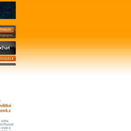
jegyez
ó
olitikai
megek a
, soha
 el Puzsér
 este a