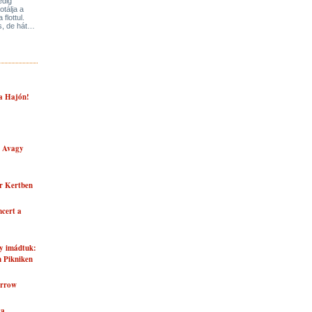
edig
tálja a
flottul.
is, de hát…
 a Hajón!
– Avagy
r Kertben
cert a
gy imádtuk:
n Pikniken
orrow
va