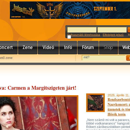
Felhasználó létrehozása
Elfelejtett jelszó
Meg
hető zene
tva: Carmen a Margitszigeten járt!
2026. április 11.
Rendszerbont
Nagykoncert: p
üzenetek és tö
Hősök terén
„Nem számít mi volt a parancs
többé vodkanarancs” hangzott
Róbert záróbeszédében péntek