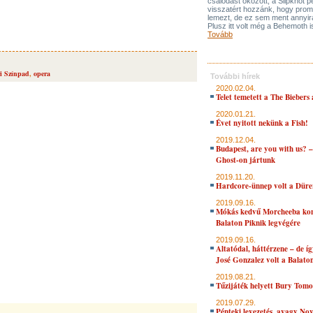
csalódást okozott, a Slipknot p
visszatért hozzánk, hogy promo
lemezt, de ez sem ment annyira 
Plusz itt volt még a Behemoth 
Tovább
ri Színpad
,
opera
További hírek
2020.02.04.
Telet temetett a The Biebers
2020.01.21.
Évet nyitott nekünk a Fish!
2019.12.04.
Budapest, are you with us? 
Ghost-on jártunk
2019.11.20.
Hardcore-ünnep volt a Düre
2019.09.16.
Mókás kedvű Morcheeba kon
Balaton Piknik legvégére
2019.09.16.
Altatódal, háttérzene – de í
José Gonzalez volt a Balato
2019.08.21.
Tűzijáték helyett Bury Tom
2019.07.29.
Pénteki levezetés, avagy No