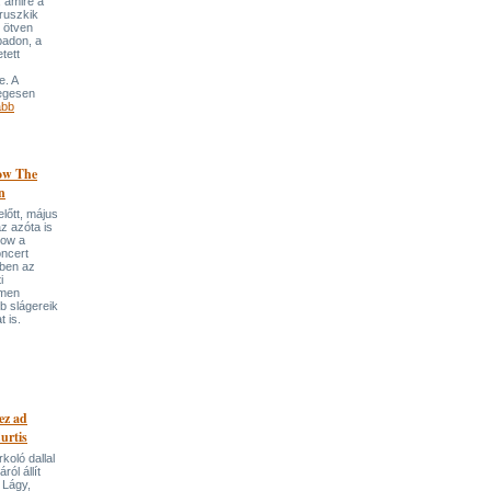
 amire a
„ruszkik
 ötven
padon, a
tett
. A
egesen
ább
low The
n
előtt, május
z azóta is
low a
ncert
bben az
i
emen
b slágereik
t is.
ez ad
urtis
koló dallal
ról állít
 Lágy,