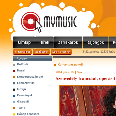
3422 zenekar 12339 letölt
Rovatok
Külföldi
Koncertbeszámoló
Hazai
2014. július 10. |
Bea
Szenvedély franciául, operásí
Koncertbeszámoló
Lemezkritika
Interjú
Események
Gitársuli
TOP 5
Hónap zenekara