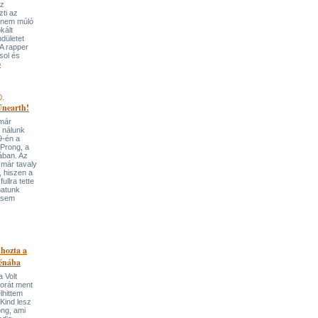
az
zti az
a nem múló
kált
ndületet
A rapper
sol és
b
0.
Unearth!
 már
 nálunk
9-én a
 Prong, a
ában. Az
 már tavaly
, hiszen a
llra tette
hatunk
t sem
 hozta a
rénába
 Volt
orát ment
lhittem
Kind lesz
ong, ami