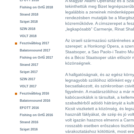
EFOTT 2018
A Magyar Állami Operaház és a Sza
tekinthettük meg Bizet legnépszerűb
Fishing on Orfű 2018
legalábbis a zeneinek mindenképpen 
Strand 2018
rendezésben mutatják be a Margitsz
Sziget 2018
közreműködve. A címszerepet a fesz
„legkapósabb” Carmenje, Rinat Shah
SZIN 2018
VOLT 2018
Az izraeli származású sztárénekes 
Fesztiválblog 2017
szerepet: a Honkongi Opera, a szen
Balatonsound 2017
Staatsoper, a Sao Paolo-i Teatro Mu
és a Bécsi Staatsoper után először
Fishing on Orfű 2017
közönségnek.
Strand 2017
Sziget 2017
A hallgatóságnak, és az egész körn
SZIN 2017
legnagyobb szólóihoz időnként egy
becsatlakozott, és szinkronban csivi
VOLT 2017
figyelmén. A madárszólóhoz a már me
Fesztiválblog 2016
kabócavokálok is társultak, a kelle
Balatonsound 2016
szabadtérből adódó hátrányát a kultú
EFOTT 2016
Kicsit viszketett a közönség, és le
használt fáklyákat, de szép és jó vol
Fishing on Orfű 2016
volt igazán hasznos elmenni a Carm
Strand 2016
rosszabb esetben erőszakos tisztító
Sziget 2016
várakoztatáshoz kötöttünk, most ered