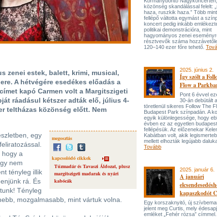
Kormánybontó Nagykoncerten,
közönség skandálással felelt: 
haza, ruszkik haza.” Több mint
fellépő váltotta egymást a szín
koncert pedig inkább emlékezte
politikai demonstrációra, mint
hagyományos zenei eseményre
résztvevők száma hozzávetől
120–140 ezer főre tehető.
Tov
2025. június 2.
 zenei estek, balett, krimi, musical,
Így szólt a Fol
gere. A hétvégére esedékes előadás a
Flow a Parkba
címet kapó Carmen volt a Margitszigeti
Pont 6 évvel ez
át ráadásul kétszer adták elő, július 4-
30-án debütált a
töretlenül sikeres Follow The F
zer teltházas közönség előtt. Nem
Budapest Park színpadán. A ko
egyik különlegessége, hogy e
évben ez az egyetlen budapest
fellépésük. Az előzenekar Kel
észletben, egy
Kabátban volt, akik legismerteb
megosztás
mellett elhozták legújabb daluka
eliratozással.
Tovább
 hogy a
kapcsolódó cikkek
hogy nem
Tűzmadár és Tavaszi Áldozat, plusz
2025. január 6.
 tényleg illik
margitszigeti madarak és nyári
A januári
menjünk rá. És
kabócák
elcsendesedésh
ttunk! Tényleg
kapaszkodót C
nebb, mozgalmasabb, mint vártuk volna.
Egy korszaknyitó, új szívbemar
jelent meg Curtis, mely édesapjá
emléket „Fehér rózsa” címmel.