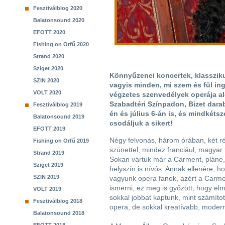
Fesztiválblog 2020
Balatonsound 2020
EFOTT 2020
Fishing on Orfű 2020
Strand 2020
Sziget 2020
Könnyűzenei koncertek, klasszikus
SZIN 2020
vagyis minden, mi szem és fül in
VOLT 2020
végzetes szenvedélyek operája al
Szabadtéri Színpadon, Bizet darabj
Fesztiválblog 2019
én és július 6-án is, és mindkéts
Balatonsound 2019
csodáljuk a sikert!
EFOTT 2019
Négy felvonás, három órában, két r
Fishing on Orfű 2019
szünettel, mindez franciául, magyar f
Strand 2019
Sokan vártuk már a Carment, pláne,
Sziget 2019
helyszín is nívós. Annak ellenére, 
SZIN 2019
vagyunk opera fanok, azért a Carment
ismerni, ez meg is győzött, hogy el
VOLT 2019
sokkal jobbat kaptunk, mint számíto
Fesztiválblog 2018
opera, de sokkal kreatívabb, moder
Balatonsound 2018