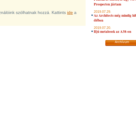
Prospecten jártam
2019.07.29.
sználóink szólhatnak hozzá. Kattints
ide
a
Az Architects még mindig hi
élőben
2019.07.20.
Ifjú metalosok az A38-on
Archívum