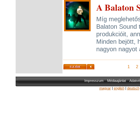
A Balaton 
Míg meglehetős 
Balaton Sound 
produkcióit, an
Minden bejött, 
nagyon nagyot a
1
2
Impresszum
Médiaajánlat
Adatvé
magyar
|
english
|
deutsch