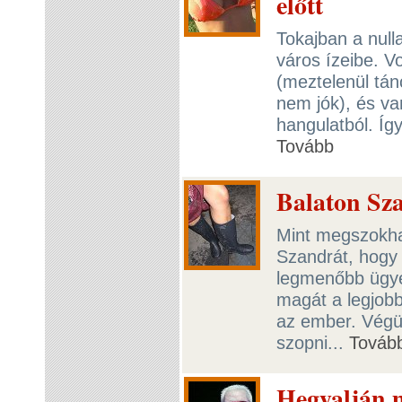
előtt
Tokajban a null
város ízeibe. V
(meztelenül tánc
nem jók), és va
hangulatból. Így
Tovább
Balaton Sz
Mint megszokha
Szandrát, hogy 
legmenőbb ügyei
magát a legjobb
az ember. Végül
szopni...
Továb
Hegyalján m