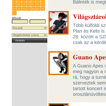
Bálinték is meg
17
18
19
20
21
22
23
24
25
26
27
28
29
30
Világsztáro
31
1
2
3
4
5
6
Időszak:
-
Több külföldi s
Plan és Kelis i
28. között a SZ
Hirdetés
csak az a kérdé
Guano Apes
A Guano Apes v
meg nagyon a nu
rá, hogy a turn
szerveztek sem
tartott koncert 
oroszlánüvölté