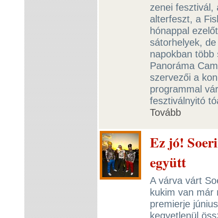
zenei fesztivál,
alterfeszt, a F
hónappal ezelőt
sátorhelyek, de
napokban több s
Panoráma Camp
szervezői a kon
programmal várj
fesztiválnyitó 
Tovább
Ez jó! Soer
együtt
A várva várt So
kukim van már m
premierje júniu
kegyetlenül öss