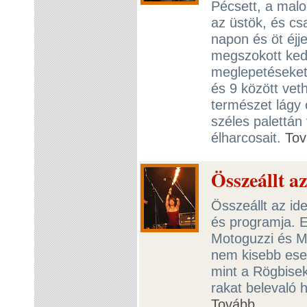
Pécsett, a malo
az üstök, és cs
napon és öt éjj
megszokott kedv
meglepetéseket 
és 9 között ve
természet lágy 
széles palettán 
élharcosait.
Tov
Összeállt a
Összeállt az ide
és programja. 
Motoguzzi és Mi
nem kisebb ese
mint a Rögbisek 
rakat belevaló h
Tovább