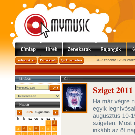
3422 zenekar 12339 letölt
Listázás
Cím
Sziget 201
Ha már végre ny
Naptár
egyik legnívósab
2026.
augusztus
augusztus 10-15
h
k
sz
cs
p
sz
v
szigeten. Most 
29
31
2
27
28
30
1
4
6
inkább az öt n
3
5
7
8
9
10
11
12
13
14
15
16