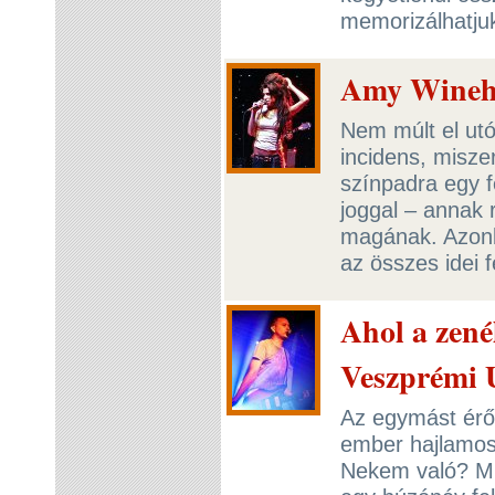
memorizálhatju
Amy Winehou
Nem múlt el utó
incidens, misze
színpadra egy f
joggal – annak r
magának. Azonb
az összes idei f
Ahol a zené
Veszprémi U
Az egymást érő 
ember hajlamos
Nekem való? Mi