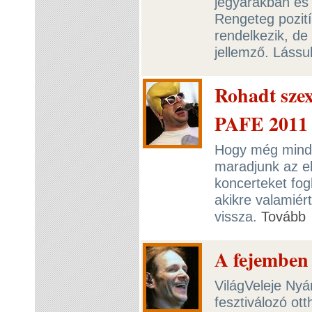
jegyárakban és
Rengeteg pozití
rendelkezik, de 
jellemző. Lássu
Rohadt szex
PAFE 2011
Hogy még mindig
maradjunk az e
koncerteket fog
akikre valamiér
vissza.
Tovább
A fejemben 
VilágVeleje Nyá
fesztiválozó ot