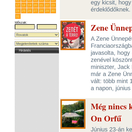
egy kicsit, hog
17
18
19
20
21
22
23
érdeklődőknek
24
25
26
27
28
29
30
31
1
2
3
4
5
6
Időszak:
Zene Ünnep
-
A Zene Ünnepét
Franciaországba
Hirdetés
javasolta, hogy
zenével köszönts
miniszter, Jack
már a Zene Ünn
vált: több min
a napon, június
Még nincs k
On Orfű
Június 23-án ke