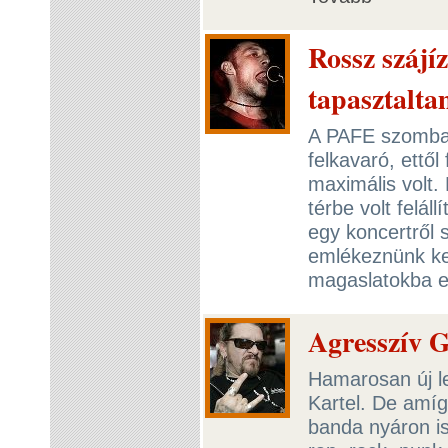
Rossz szájí
tapasztalt
A PAFE szombat
felkavaró, ettől
maximális volt.
térbe volt felá
egy koncertről 
emlékeznünk kel
magaslatokba em
Agresszív 
Hamarosan új l
Kartel. De amí
banda nyáron i