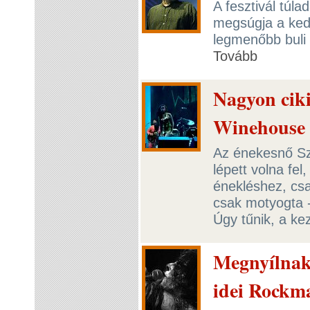
A fesztivál túl
megsúgja a ked
legmenőbb buli 
Tovább
Nagyon cik
Winehouse 
Az énekesnő Sz
lépett volna fel
énekléshez, csa
csak motyogta -
Úgy tűnik, a kez
Megnyílnak 
idei Rockm