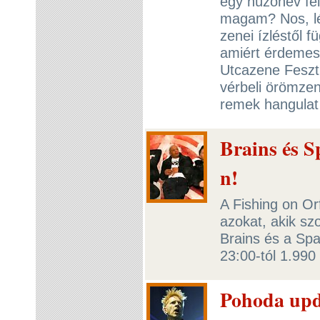
egy húzónév fel
magam? Nos, lét
zenei ízléstől 
amiért érdemes 
Utcazene Feszti
vérbeli örömzen
remek hangulat
Brains és S
n!
A Fishing on Or
azokat, akik sz
Brains és a Spa
23:00-tól 1.990 
Pohoda upd