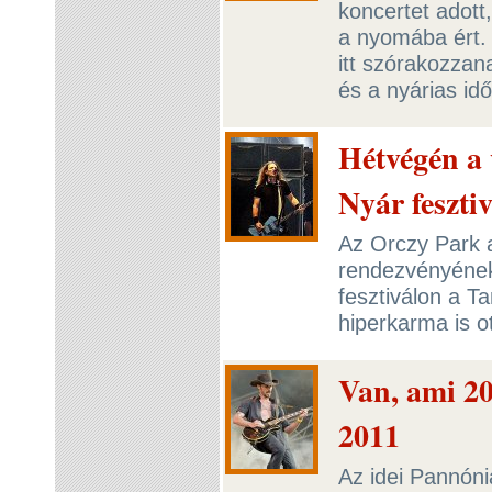
koncertet adott,
a nyomába ért. 
itt szórakozzan
és a nyárias idő
Hétvégén a 
Nyár fesztiv
Az Orczy Park a
rendezvényének 
fesztiválon a T
hiperkarma is ot
Van, ami 20
2011
Az idei Pannóni