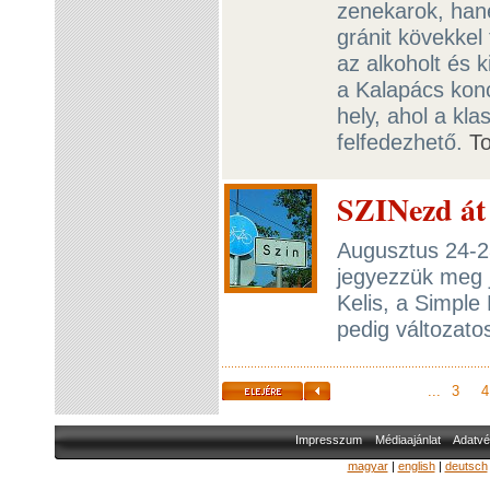
zenekarok, han
gránit kövekkel t
az alkoholt és k
a Kalapács konc
hely, ahol a kl
felfedezhető.
T
SZINezd át 
Augusztus 24-28
jegyezzük meg j
Kelis, a Simple
pedig változatos
...
3
4
Impresszum
Médiaajánlat
Adatvé
magyar
|
english
|
deutsch