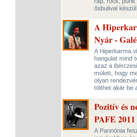
rap, rock, punk
ősbulival készü
A Hiperkarm
Nyár - Galé
A Hiperkarma vis
hangulat mind t
azaz a Bérczesi
múlott, hogy me
olyan rendezvé
tölthet akár be 
Pozitív és n
PAFE 2011
A Pannónia fes