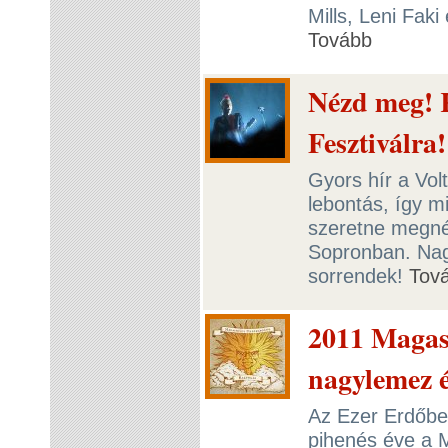
Mills, Leni Faki
Tovább
Nézd meg! 
Fesztiválra!
Gyors hír a Volt
lebontás, így m
szeretne megnéz
Sopronban. Nag
sorrendek!
Tov
2011 Magas
nagylemez é
Az Ezer Erdőben
pihenés éve a 