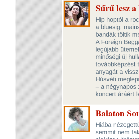
Sűrű lesz a
Hip hoptól a roc
a bluesig: main
bandák töltik m
A Foreign Begg
legújabb üteme
minőségi új hul
továbbképzést t
anyagát a vissz
Húsvéti meglepi
– a négynapos 
koncert áráért 
Balaton Sou
Hiába nézegett
semmit nem talá