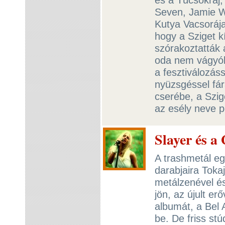
Seven, Jamie Wi
Kutya Vacsorája 
hogy a Sziget 
szórakoztatták 
oda nem vágyók
a fesztiválozás
nyüzsgéssel fár
cserébe, a Szige
az esély neve 
Slayer és a
A trashmetál eg
darabjaira Toka
metálzenével é
jön, az újult e
albumát, a Bel 
be. De friss st