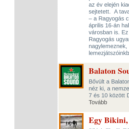
az év elején ki
sejtetett. A ta
– a Ragyogás c
április 16-án h
városban is. Ez
Ragyogás ugyan
nagylemeznek, 
lemezjátszóink
Balaton So
Bővült a Balato
néz ki, a nemzet
7 és 10 között 
Tovább
Egy Bikini,