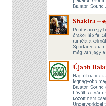
plakáton örömm
Balaton Sound 
Shakira – 
Pontosan egy h
órakor lép fel 
turnéja alkalmá
Sportarénában. 
még van jegy a
Újabb Balat
Napról-napra új
legnagyobb magy
Balaton Sound a
bővült, a már ed
között nem csa
Underworlddel t