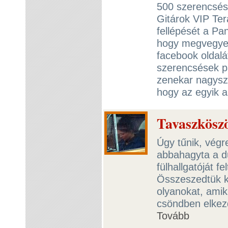
500 szerencsés
Gitárok VIP Te
fellépését a Pa
hogy megvegye a
facebook oldalát
szerencsések pá
zenekar nagyszí
hogy az egyik a
Tavaszkösz
Úgy tűnik, vég
abbahagyta a du
fülhallgatóját f
Összeszedtük k
olyanokat, amik 
csöndben elkezd
Tovább