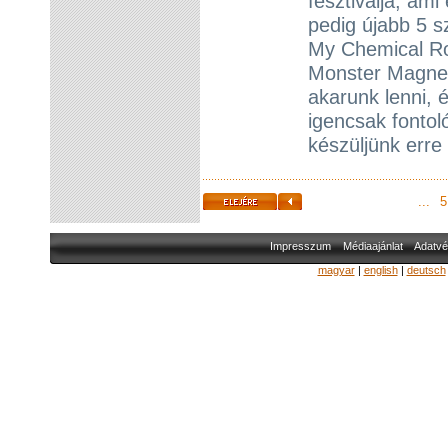
fesztiválja, ami 
pedig újabb 5 s
My Chemical Ro
Monster Magnet
akarunk lenni, 
igencsak fontoló
készüljünk erre
...
5
Impresszum
Médiaajánlat
Adatvé
magyar
|
english
|
deutsch