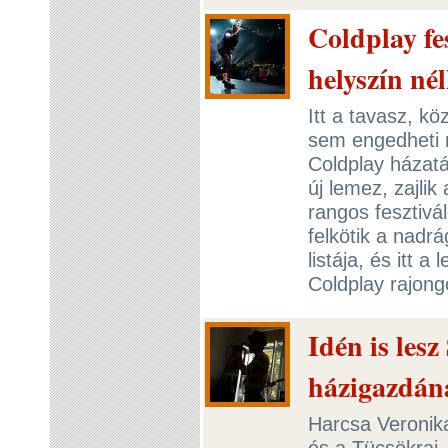
Coldplay fe
helyszín né
Itt a tavasz, kö
sem engedheti 
Coldplay házatá
új lemez, zajli
rangos fesztivá
felkötik a nadrá
listája, és itt 
Coldplay rajon
Idén is lesz
házigazdán
Harcsa Veronik
és a Tücsökraj,