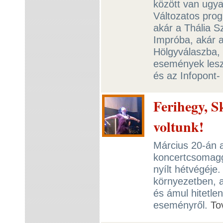
között van ugya
Változatos pro
akár a Thália S
Impróba, akár 
Hölgyválaszba, 
események les
és az Infopont-
Ferihegy, S
voltunk!
Március 20-án a
koncertcsomagg
nyílt hétvégéje
környezetben, a
és ámul hitetle
eseményről.
To