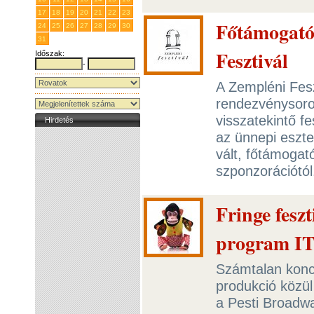
17
18
19
20
21
22
23
Főtámogatót
24
25
26
27
28
29
30
31
1
2
3
4
5
6
Fesztivál
Időszak:
-
A Zempléni Feszt
rendezvénysoro
visszatekintő fe
Hirdetés
az ünnepi eszte
vált, főtámogató
szponzorációtó
Fringe feszt
program I
Számtalan konc
produkció közül
a Pesti Broadway