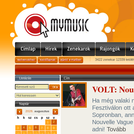
3422 zenekar 12339 letölt
Listázás
Cím
VOLT: Nouv
Ha még valaki 
Naptár
Fesztiválon ott 
2026.
augusztus
Sopronban, anna
h
k
sz
cs
p
sz
v
Nouvelle Vague 
29
31
2
27
28
30
1
4
6
adni!
Tovább
3
5
7
8
9
10
11
12
13
14
15
16