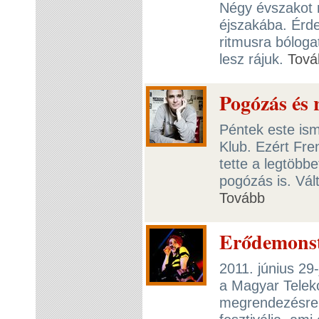
Négy évszakot ra
éjszakába. Érde
ritmusra bólog
lesz rájuk.
Tová
Pogózás és
Péntek este ism
Klub. Ezért Fre
tette a legtöbb
pogózás is. Vál
Tovább
Erődemonst
2011. június 29-
a Magyar Telek
megrendezésre 