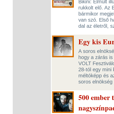
Bikini: Elmúlt i
rukkolt elő. Az
bármikor megjel
van szó. Első h
dal az életről, s
Egy kis Eu
A soros elnöksé
hogy a zárás i
VOLT Fesztiválo
28-tól egy mini
méltóképp és az
soros elnökség 
500 ember t
nagyszínpa