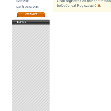
Csak regisztrált és belépett felha
SZIN 2008
belépéshez! Regisztráció
itt
.
Nehéz Zenei 2008
Archívum
Hirdetés