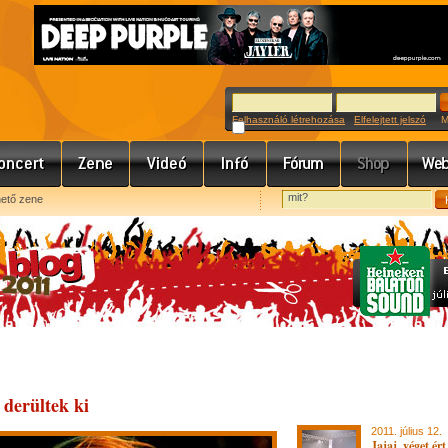
Felhasználó létrehozása
Elfelejtett jelszó
Meg
hető zene
 derültek ki
2011. július 12.
Jajaj, véget ér