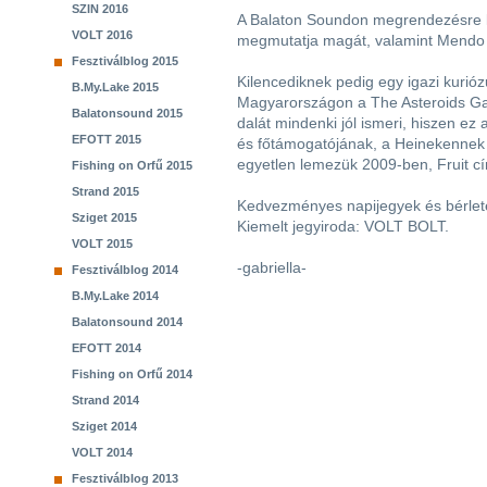
SZIN 2016
A Balaton Soundon megrendezésre k
VOLT 2016
megmutatja magát, valamint Mendo i
Fesztiválblog 2015
Kilencediknek pedig egy igazi kurió
B.My.Lake 2015
Magyarországon a The Asteroids Ga
Balatonsound 2015
dalát mindenki jól ismeri, hiszen ez
EFOTT 2015
és főtámogatójának, a Heinekennek 
egyetlen lemezük 2009-ben, Fruit c
Fishing on Orfű 2015
Strand 2015
Kedvezményes napijegyek és bérletek
Sziget 2015
Kiemelt jegyiroda: VOLT BOLT.
VOLT 2015
-gabriella-
Fesztiválblog 2014
B.My.Lake 2014
Balatonsound 2014
EFOTT 2014
Fishing on Orfű 2014
Strand 2014
Sziget 2014
VOLT 2014
Fesztiválblog 2013