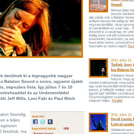
Sound!
Mennyi ideje ha
összes barátom
alig várják már a Balaton Soun
amilyen lassan telt eddig az idő
visszaszámlálás, olyan gyorsa
el Zamárdiban ez a pár nap... 
érkezett is a vasárnap, és vele
Addig azért volt idő körbenézni
ismerkedni, haverkodni, na meg 
hova lehet menni, szóval jól ki l
használni az utolsó napot!
Tov
2011. július 12.
Tudjuk, hogy j
lesz Balaton S
ek derülnek ki a legnagyobb magyar
A Balaton Sound
helyzet, hogy i
p a Balaton Sound a soros, ugyanis újabb
minden kritériumnak meg tudna 
egy nyári fesztiváltól elvárhatu
s, impozáns lista. Így július 7 és 10
parton, jó fellépők mellett, sok
ortisheaddel és az Underworlddel
együtt ígér felhőtlen szórakozá
Összességében számomra val
tt Jeff Mills, Leni Faki és Paul Ritch
mégsem teljes.
Tovább
laton Soundig,
2011. július 12.
megosztás
David Guetta 
an a teljes
Letóval szemb
z egészen
kapcsolódó linkek
Véletlenül sem 
ő fesztivál, ma
Balaton Sound
önmagunkat ismé