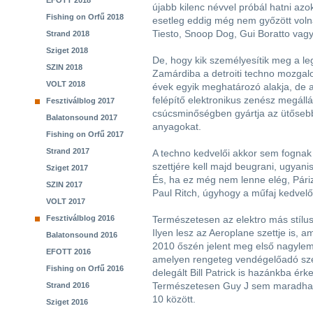
EFOTT 2018
újabb kilenc névvel próbál hatni azok
Fishing on Orfű 2018
esetleg eddig még nem győzött voln
Tiesto, Snoop Dog, Gui Boratto vag
Strand 2018
Sziget 2018
De, hogy kik személyesítik meg a leg
SZIN 2018
Zamárdiba a detroiti techno mozgalom
VOLT 2018
évek egyik meghatározó alakja, de a s
felépítő elektronikus zenész megállá
Fesztiválblog 2017
csúcsminőségben gyártja az ütőseb
Balatonsound 2017
anyagokat.
Fishing on Orfű 2017
Strand 2017
A techno kedvelői akkor sem fognak
szettjére kell majd beugrani, ugyanis
Sziget 2017
És, ha ez még nem lenne elég, Páriz
SZIN 2017
Paul Ritch, úgyhogy a műfaj kedvel
VOLT 2017
Fesztiválblog 2016
Természetesen az elektro más stílu
Ilyen lesz az Aeroplane szettje is, 
Balatonsound 2016
2010 őszén jelent meg első nagyleme
EFOTT 2016
amelyen rengeteg vendégelőadó sze
Fishing on Orfű 2016
delegált Bill Patrick is hazánkba ér
Természetesen Guy J sem maradhat ki 
Strand 2016
10 között.
Sziget 2016