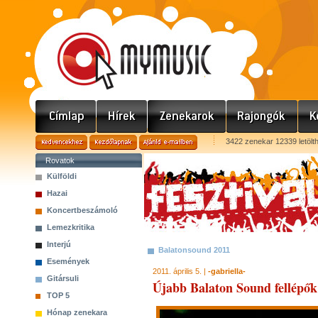
3422 zenekar 12339 letölt
Rovatok
Külföldi
Hazai
Koncertbeszámoló
Lemezkritika
Interjú
Balatonsound 2011
Események
2011. április 5. |
-gabriella-
Gitársuli
Újabb Balaton Sound fellépők
TOP 5
Hónap zenekara