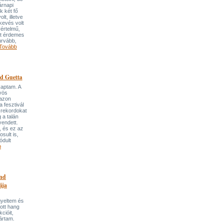
árnapi
k két fő
t, illetve
kevés volt
értelmű,
ét érdemes
urvább,
Tovább
d Guetta
kaptam. A
űvös
azon
 fesztivál
g rekordokat
 a talán
endett.
, és ez az
sult is,
ódult
b
und
ija
gyeltem és
zott hang
cióit,
ártam.