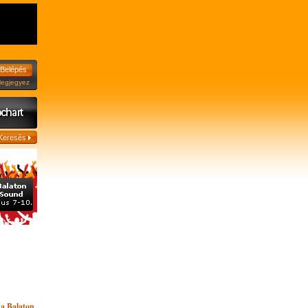
jegyez
t a Balaton