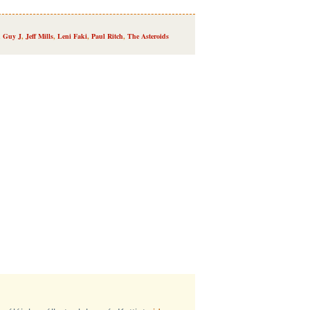
,
Guy J
,
Jeff Mills
,
Leni Faki
,
Paul Ritch
,
The Asteroids