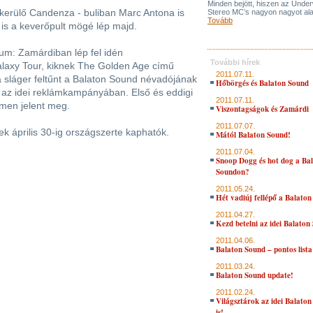
Minden bejött, hiszen az Under
erülő Candenza - buliban Marc Antona is
Stereo MC’s nagyon nagyot alak
Tovább
s a keverőpult mögé lép majd.
zum: Zamárdiban lép fel idén
További hírek
laxy Tour, kiknek The Golden Age című
2011.07.11.
 a sláger feltűnt a Balaton Sound névadójának
Hőbörgés és Balaton Sound
az idei reklámkampányában. Első és eddigi
2011.07.11.
ímen jelent meg.
Viszontagságok és Zamárdi
2011.07.07.
 április 30-ig országszerte kaphatók.
Mától Balaton Sound!
2011.07.04.
Snoop Dogg és hot dog a Ba
Soundon?
2011.05.24.
Hét vadiúj fellépő a Balato
2011.04.27.
Kezd betelni az idei Balaton
2011.04.06.
Balaton Sound – pontos lista
2011.03.24.
Balaton Sound update!
2011.02.24.
Világsztárok az idei Balato
is!