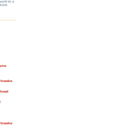
world és a
ított.
laton
n Soundon
 Sound
!
n Soundon