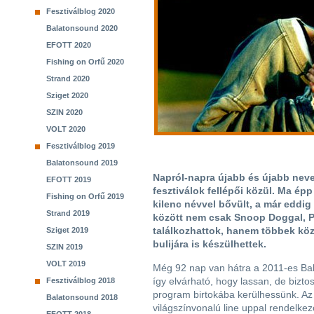
Fesztiválblog 2020
Balatonsound 2020
EFOTT 2020
Fishing on Orfű 2020
Strand 2020
Sziget 2020
SZIN 2020
VOLT 2020
Fesztiválblog 2019
Balatonsound 2019
Napról-napra újabb és újabb nev
EFOTT 2019
fesztiválok fellépői közül. Ma ép
Fishing on Orfű 2019
kilenc névvel bővült, a már eddig i
Strand 2019
között nem csak Snoop Doggal, P
találkozhattok, hanem többek közö
Sziget 2019
bulijára is készülhettek.
SZIN 2019
VOLT 2019
Még 92 nap van hátra a 2011-es Ba
így elvárható, hogy lassan, de biztos
Fesztiválblog 2018
program birtokába kerülhessünk. A
Balatonsound 2018
világszínvonalú line uppal rendelkez