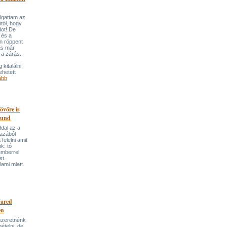
llgattam az
tól, hogy
dot! De
 és a
n röppent
És már
 a zárás.
,
kitalálni,
ehetett
ább
övőre is
ound
dal az a
gazából
felelni amit
nk: tó
 emberrel
st.
ami miatt
Jared
en
szeretnénk
telni, de