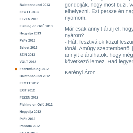
gondolják, hogy most buzi, 
Balatonsound 2013
elhelyezni. Ezt persze én n
EFOTT 2013
nyomom.
FEZEN 2013
Fishing on Orfű 2013
Már csak annyit árulj el, ho
Hegyalja 2013
nyáron?
PaFe 2013
- Hát, fesztiválok közül les
tónál. Amúgy szeptembertől 
Sziget 2013
annyit elárulhatok, hogy mé
SZIN 2013
következő lemez. Had legyen
VOLT 2013
Fesztiválblog 2012
Kerényi Áron
Balatonsound 2012
EFOTT 2012
EXIT 2012
FEZEN 2012
Fishing on Orfű 2012
Hegyalja 2012
PaFe 2012
Pohoda 2012