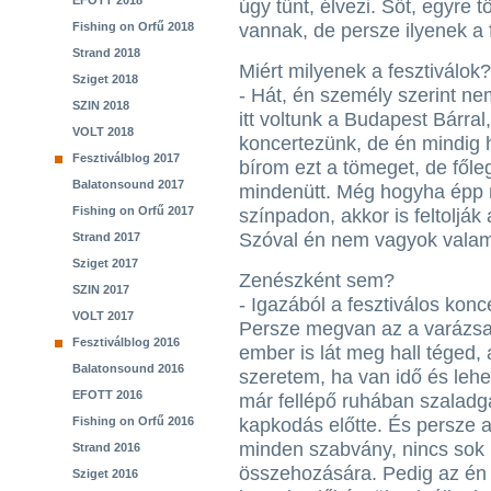
EFOTT 2018
úgy tűnt, élvezi. Sőt, egyre 
Fishing on Orfű 2018
vannak, de persze ilyenek a f
Strand 2018
Miért milyenek a fesztiválok?
Sziget 2018
- Hát, én személy szerint ne
SZIN 2018
itt voltunk a Budapest Bárra
VOLT 2018
koncertezünk, de én mindig 
Fesztiválblog 2017
bírom ezt a tömeget, de főle
Balatonsound 2017
mindenütt. Még hogyha épp n
Fishing on Orfű 2017
színpadon, akkor is feltolják
Szóval én nem vagyok valami
Strand 2017
Sziget 2017
Zenészként sem?
SZIN 2017
- Igazából a fesztiválos kon
VOLT 2017
Persze megvan az a varázsa
Fesztiválblog 2016
ember is lát meg hall téged,
Balatonsound 2016
szeretem, ha van idő és lehe
EFOTT 2016
már fellépő ruhában szaladg
Fishing on Orfű 2016
kapkodás előtte. És persze a
minden szabvány, nincs sok 
Strand 2016
összehozására. Pedig az én
Sziget 2016