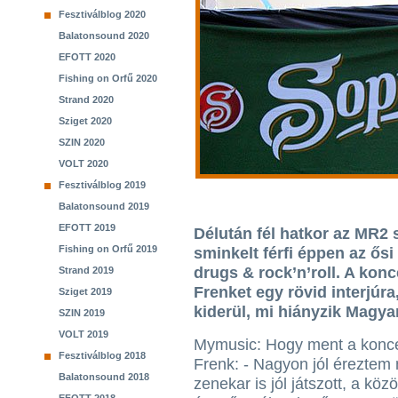
Fesztiválblog 2020
Balatonsound 2020
EFOTT 2020
Fishing on Orfű 2020
Strand 2020
Sziget 2020
SZIN 2020
VOLT 2020
Fesztiválblog 2019
Balatonsound 2019
EFOTT 2019
Délután fél hatkor az MR2 
Fishing on Orfű 2019
sminkelt férfi éppen az ős
drugs & rock’n’roll. A konc
Strand 2019
Frenket egy rövid interjúra
Sziget 2019
kiderül, mi hiányzik Magya
SZIN 2019
VOLT 2019
Mymusic: Hogy ment a konc
Fesztiválblog 2018
Frenk: - Nagyon jól érezte
Balatonsound 2018
zenekar is jól játszott, a kö