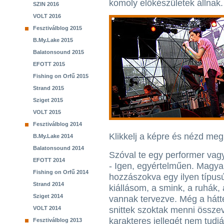
komoly előkészületek állnak.
SZIN 2016
VOLT 2016
Fesztiválblog 2015
B.My.Lake 2015
Balatonsound 2015
EFOTT 2015
Fishing on Orfű 2015
Strand 2015
Sziget 2015
VOLT 2015
Fesztiválblog 2014
Klikkelj a képre és nézd meg 
B.My.Lake 2014
Balatonsound 2014
Szóval te egy performer vag
EFOTT 2014
- Igen, egyértelműen. Magy
Fishing on Orfű 2014
hozzászokva egy ilyen típus
Strand 2014
kiállásom, a smink, a ruhák,
Sziget 2014
vannak tervezve. Még a hátté
VOLT 2014
snittek szoktak menni összev
karakteres jellegét nem tud
Fesztiválblog 2013