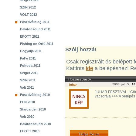
Sziget 2012
SZIN 2012
VOLT 2012
Fesztiválblog 2011
Balatonsound 2011
EFOTT 2011
Fishing on Orfű 2011
Szólj hozzá!
Hegyalja 2011
PaFe 2011
Csak regisztrált és belépett
Pohoda 2011
Kattints
ide
a belépéshez! Re
Sziget 2011
Hozzászólások
SZIN 2011
2008. júl.. 5.
18
juhar
Volt 2011
JUHAR FESZTIVÁL - Gödör
Fesztiválblog 2010
vacsorája >>> A belépés
PEN 2010
Stargarden 2010
Volt 2010
Balatonsound 2010
EFOTT 2010