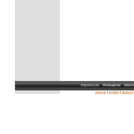
Impresszum
Médiaajánlat
Adatvé
magyar
|
english
|
deutsch