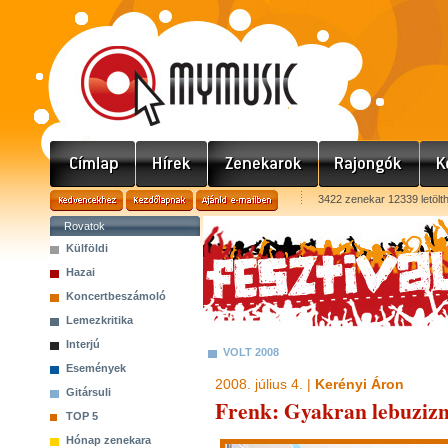
3422 zenekar 12339 letölt
Rovatok
Külföldi
Hazai
Koncertbeszámoló
Lemezkritika
Interjú
VOLT 2008
Események
2008. július 4. |
Kerényi Áron
Gitársuli
Frenk: Gyakran lebuziznak
TOP 5
Hónap zenekara