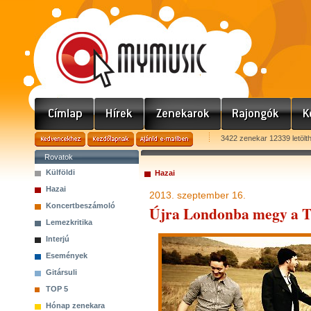
3422 zenekar 12339 letölt
Rovatok
Külföldi
Hazai
Hazai
2013. szeptember 16.
Koncertbeszámoló
Újra Londonba megy a T
Lemezkritika
Interjú
Események
Gitársuli
TOP 5
Hónap zenekara