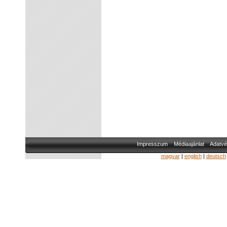
Impresszum
Médiaajánlat
Adatvé
magyar
|
english
|
deutsch