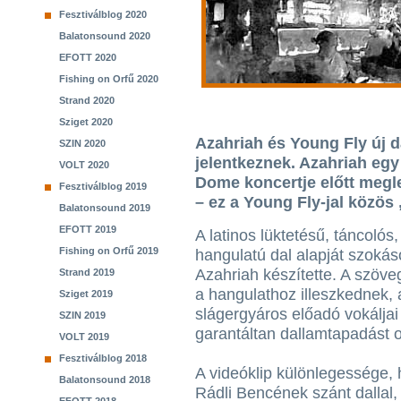
Fesztiválblog 2020
Balatonsound 2020
EFOTT 2020
Fishing on Orfű 2020
Strand 2020
Sziget 2020
Azahriah és Young Fly új d
SZIN 2020
jelentkeznek. Azahriah egy
VOLT 2020
Dome koncertje előtt megle
Fesztiválblog 2019
– ez a Young Fly-jal közös
Balatonsound 2019
EFOTT 2019
A latinos lüktetésű, táncolós,
Fishing on Orfű 2019
hangulatú dal alapját szok
Azahriah készítette. A szöve
Strand 2019
a hangulathoz illeszkednek, 
Sziget 2019
slágergyáros előadó vokáljai
SZIN 2019
garantáltan dallamtapadást 
VOLT 2019
Fesztiválblog 2018
A videóklip különlegessége, 
Balatonsound 2018
Rádli Bencének szánt dallal,