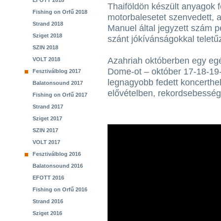
EFOTT 2018
Thaiföldön készült anyagok 
Fishing on Orfű 2018
motorbalesetet szenvedett, a
Strand 2018
Manuel által jegyzett szám p
Sziget 2018
szánt jókívánságokkal teletűz
SZIN 2018
Azahriah októberben egy eg
VOLT 2018
Dome-ot – október 17-18-19-
Fesztiválblog 2017
legnagyobb fedett koncerthe
Balatonsound 2017
elővételben, rekordsebességg
Fishing on Orfű 2017
Strand 2017
Sziget 2017
SZIN 2017
VOLT 2017
Fesztiválblog 2016
Balatonsound 2016
EFOTT 2016
Fishing on Orfű 2016
Strand 2016
Sziget 2016