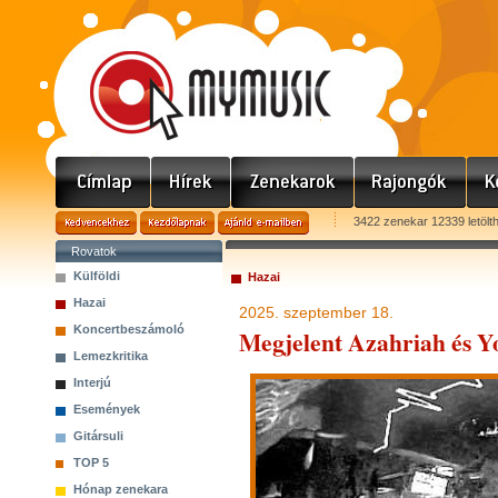
3422 zenekar 12339 letölt
Rovatok
Külföldi
Hazai
Hazai
2025. szeptember 18.
Koncertbeszámoló
Megjelent Azahriah és Y
Lemezkritika
Interjú
Események
Gitársuli
TOP 5
Hónap zenekara