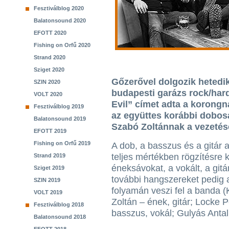
Fesztiválblog 2020
Balatonsound 2020
EFOTT 2020
Fishing on Orfű 2020
Strand 2020
Sziget 2020
Gőzerővel dolgozik hetedi
SZIN 2020
budapesti garázs rock/har
VOLT 2020
Evil” címet adta a korongn
Fesztiválblog 2019
az együttes korábbi dobos
Balatonsound 2019
Szabó Zoltánnak a vezeté
EFOTT 2019
Fishing on Orfű 2019
A dob, a basszus és a gitár 
teljes mértékben rögzítésre k
Strand 2019
éneksávokat, a vokált, a gitá
Sziget 2019
további hangszereket pedig 
SZIN 2019
folyamán veszi fel a banda 
VOLT 2019
Zoltán – ének, gitár; Locke P
Fesztiválblog 2018
basszus, vokál; Gulyás Anta
Balatonsound 2018