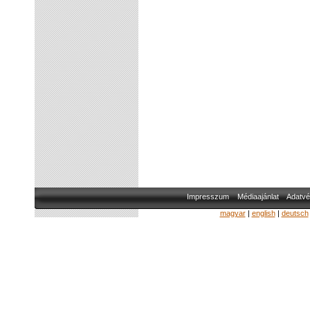
Impresszum
Médiaajánlat
Adatvé
magyar
|
english
|
deutsch