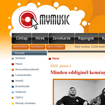
3422 zenekar 12339 letölt
Rovatok
Külföldi
Hazai
Hazai
2025. június 1.
Koncertbeszámoló
Minden eddiginél kemény
Lemezkritika
Interjú
Események
Gitársuli
TOP 5
Hónap zenekara