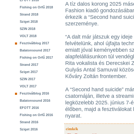
EFOTT 2018
A tíz dalos korong 2025 más
Fishing on Orfű 2018
Fashion kiadó gondozásában
Strand 2018
érkezik a “Second hand suici
Sziget 2018
szerzeménye.
SZIN 2018
“A dalt már játszuk egy idej
VOLT 2018
felvételünk, ahol újfajta tech
Fesztiválblog 2017
emiatt jóval keményebben sz
Balatonsound 2017
alapfelállásunkon túl vendé
Fishing on Orfű 2017
Rita vokalista és Derecskei Zs
Strand 2017
Gulyás Antal Samuval közösen
Sziget 2017
Kőváry Zoltán frontember.
SZIN 2017
VOLT 2017
A “Second hand suicide” már
Fesztiválblog 2016
csatornáján, illetve a stream
Balatonsound 2016
legközelebb 2025. június 7-
EFOTT 2016
élőben, majd a fesztiválokat
nyarat.
Fishing on Orfű 2016
Strand 2016
cimkék
Sziget 2016