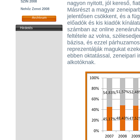
SZIN 2008
nagyon nyitott, jól kereső, fia
Másrészt a magyar zeneipar
Nehéz Zenei 2008
jelentősen csökkent, és a f
Archívum
előadók és kis kiadók kínála
Hirdetés
számban az online zeneáruh
feltétele az volna, szélesedj
bázisa, és ezzel párhuzamo
reprezentálják magukat ezeke
ebben oktatással, zeneipari i
alkotóknak.