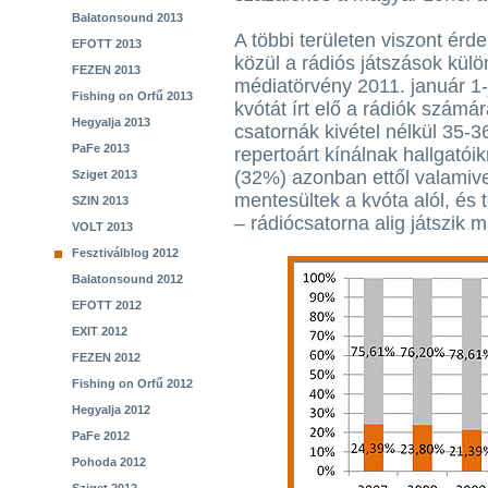
Balatonsound 2013
A többi területen viszont ér
EFOTT 2013
közül a rádiós játszások kül
FEZEN 2013
médiatörvény 2011. január 1-
Fishing on Orfű 2013
kvótát írt elő a rádiók szám
Hegyalja 2013
csatornák kivétel nélkül 35-3
PaFe 2013
repertoárt kínálnak hallgatói
(32%) azonban ettől valamivel
Sziget 2013
mentesültek a kvóta alól, és 
SZIN 2013
– rádiócsatorna alig játszik 
VOLT 2013
Fesztiválblog 2012
Balatonsound 2012
EFOTT 2012
EXIT 2012
FEZEN 2012
Fishing on Orfű 2012
Hegyalja 2012
PaFe 2012
Pohoda 2012