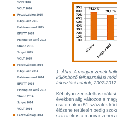
SZIN 2016
VOLT 2016
Fesztiválblog 2015
B.My.Lake 2015
Balatonsound 2015
EFOTT 2015
Fishing on Orfű 2015
Strand 2015
Sziget 2015
VOLT 2015
Fesztiválblog 2014
1. Ábra: A magyar zenék hal
B.My.Lake 2014
különböző felhasználási módo
Balatonsound 2014
felosztási adatok, 2007-2012
EFOTT 2014
Fishing on Orfű 2014
Két olyan zene-felhasználási
Strand 2014
években alig változott a magy
Sziget 2014
csatornákon 51 százalék körü
VOLT 2014
élőzene területén pedig szok
százalékos a magyar zenei a
Fesztiválblog 2013