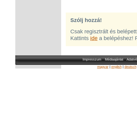
Szólj hozzá!
Csak regisztrált és belépet
Kattints
ide
a belépéshez! 
Impresszum
Médiaajánlat
Adatvé
magyar
|
english
|
deutsch