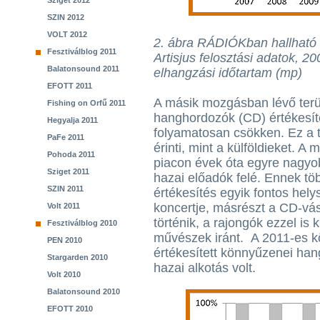
Sziget 2012
SZIN 2012
VOLT 2012
2. ábra RÁDIÓKban hallható z
Fesztiválblog 2011
Artisjus felosztási adatok, 2
Balatonsound 2011
elhangzási időtartam (mp)
EFOTT 2011
A másik mozgásban lévő terüle
Fishing on Orfű 2011
hanghordozók (CD) értékesít
Hegyalja 2011
folyamatosan csökken. Ez a 
PaFe 2011
érinti, mint a külföldieket. 
Pohoda 2011
piacon évek óta egyre nagyo
Sziget 2011
hazai előadók felé. Ennek töb
SZIN 2011
értékesítés egyik fontos hely
koncertje, másrészt a CD-vá
Volt 2011
történik, a rajongók ezzel is
Fesztiválblog 2010
művészek iránt. A 2011-es kö
PEN 2010
értékesített könnyűzenei han
Stargarden 2010
hazai alkotás volt.
Volt 2010
Balatonsound 2010
EFOTT 2010