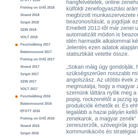
EFOTT 2018
hangfelvételek, online zeneha
Fishing on Orfű 2018
külföldi zenefogyasztási arán
megbízott munkaszervezete 
Strand 2018
beazonosítását, a jogdíjak ez
Sziget 2018
Emellett 2012-től már zenei u
SZIN 2018
automatizált módon is beazon
VOLT 2018
idén harmadik alkalommal kés
Fesztiválblog 2017
Jelentés ezen adatok alapjá
Balatonsound 2017
statisztikáit vetette össze.
Fishing on Orfű 2017
„Sokan máig úgy gondolják,
Strand 2017
szükségszerűen rosszabb min
Sziget 2017
angolszász. Az utóbbi évek z
SZIN 2017
megmutatja, hogy a magyar 
VOLT 2017
szemünk láttára nyílik meg a 
Fesztiválblog 2016
popig, rockzenétől a jazzig 
Balatonsound 2016
produkciók érhetők el. És ehh
EFOTT 2016
legalább a hazai pályán kellő
zenekarok, a magyar zenék” 
Fishing on Orfű 2016
zeneszerzők, szövegírók jogai
Strand 2016
kommunikációs és stratégiai 
Sziget 2016