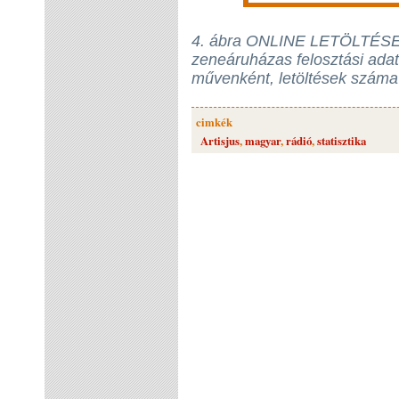
4. ábra ONLINE LETÖLTÉSEK -
zeneáruházas felosztási ada
művenként, letöltések száma
cimkék
Artisjus
,
magyar
,
rádió
,
statisztika