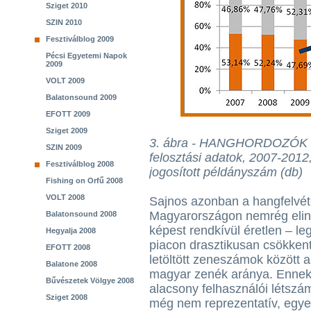
Sziget 2010
SZIN 2010
Fesztiválblog 2009
Pécsi Egyetemi Napok
2009
VOLT 2009
Balatonsound 2009
EFOTT 2009
Sziget 2009
3. ábra - HANGHORDOZÓK - f
SZIN 2009
felosztási adatok, 2007-2012
Fesztiválblog 2008
jogosított példányszám (db)
Fishing on Orfű 2008
VOLT 2008
Sajnos azonban a hangfelvét
Magyarországon nemrég elind
Balatonsound 2008
képest rendkívül éretlen – leg
Hegyalja 2008
piacon drasztikusan csökkent
EFOTT 2008
letöltött zeneszámok között 
Balatone 2008
magyar zenék aránya. Ennek 
Bűvészetek Völgye 2008
alacsony felhasználói létszá
Sziget 2008
még nem reprezentatív, egyel