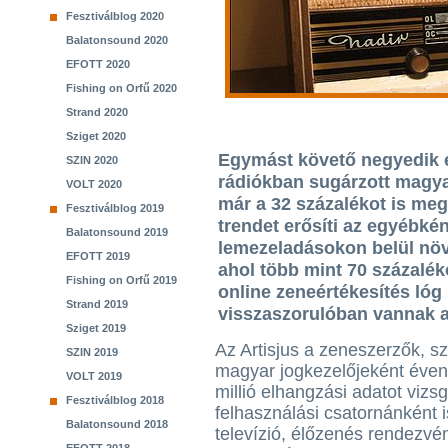
Fesztiválblog 2020
Balatonsound 2020
EFOTT 2020
Fishing on Orfű 2020
Strand 2020
Sziget 2020
Egymást követő negyedik 
SZIN 2020
rádiókban sugárzott magy
VOLT 2020
már a 32 százalékot is meg
Fesztiválblog 2019
trendet erősíti az egyébké
Balatonsound 2019
lemezeladásokon belül növ
EFOTT 2019
ahol több mint 70 százaléko
Fishing on Orfű 2019
online zeneértékesítés lóg 
Strand 2019
visszaszorulóban vannak a
Sziget 2019
Az Artisjus a zeneszerzők, s
SZIN 2019
magyar jogkezelőjeként éven
VOLT 2019
millió elhangzási adatot vizsg
Fesztiválblog 2018
felhasználási csatornánként i
Balatonsound 2018
televízió, élőzenés rendezvé