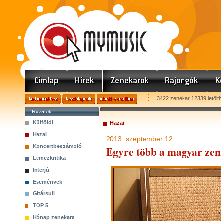
3422 zenekar 12339 letölt
Rovatok
Külföldi
Hazai
Hazai
2013. szeptember 12.
Koncertbeszámoló
Egyre több a magyar zen
Lemezkritika
Interjú
Események
Gitársuli
TOP 5
Hónap zenekara