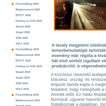
Fesztiválblog 2020
Balatonsound 2020
EFOTT 2020
Fishing on Orfű 2020
Strand 2020
Sziget 2020
SZIN 2020
VOLT 2020
A tavaly megjelent stúdióa
Fesztiválblog 2019
lemezbemutatóját tartottá
esemény már régóta a kíván
Balatonsound 2019
hát első sorból izgultam v
EFOTT 2019
produkcióit. A végeredmény
Fishing on Orfű 2019
Strand 2019
A Kozmosz nevezetű budapes
Sziget 2019
bölcsész, ország- és rendsze
SZIN 2019
tinipunk banda kapta a megti
feladatot, hogy melegítsék a
VOLT 2019
Alvinék előtt. Ez hálás felada
Fesztiválblog 2018
bizonyult, ugyanis hasonló t
Balatonsound 2018
foglalkoznak a dalaikban, min