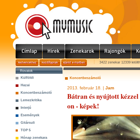
3422 zenekar 12339 letölt
Rovatok
Külföldi
Koncertbeszámoló
Hazai
2013. február 18. |
Jam
Koncertbeszámoló
Bátran és nyújtott kézzel
Lemezkritika
on - képek!
Interjú
Események
Gitársuli
TOP 5
Hónap zenekara