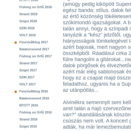
EFOTT 2018
(amúgy pedig kiköpött Supe
Fishing on Orfű 2018
egész banda: stílus, dalok fe
Strand 2018
az értő közönség tökéletesen á
Sziget 2018
szókimondó igazságokat. A 
talán annyi, hogy a színpad
SZIN 2018
tanyázik a "kész" jelzőtől, u
VOLT 2018
hiányosságok tömkelegével t
Fesztiválblog 2017
azért bajosak, mert nagyon 
Balatonsound 2017
összképből. Ráadásul cirka 2
Fishing on Orfű 2017
fülre hangolni a gitárokat...
Strand 2017
dalok pörgősek és élvezhetőe
Sziget 2017
azért már elég sablonosak és
hogy ez a csapat majd össze
SZIN 2017
feladathoz, ugyanis ha a Sup
VOLT 2017
az utánpótlás...
Fesztiválblog 2016
Balatonsound 2016
Alvinékra semennyit sem kell
EFOTT 2016
amit talán a hajó szervezőin
Fishing on Orfű 2016
van?" skandálásának köszön
Strand 2016
csúszás nem volt. A koncert g
adták, ha már lemezbemutató
Sziget 2016