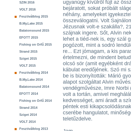
ugyanúgy kívülről fújt az öss
SZIN 2016
bejáratott, sokat próbált slá
VOLT 2016
néhány, amelyeket igyekeztek
Fesztiválblog 2015
összeválogatni. Volt Sajnálom,
B.My.Lake 2015
Jézusnak volt-e szakálla?, 2
Balatonsound 2015
szájnak ingere. Sőt, Alvin ne
EFOTT 2015
lehet a tiéd-nek is, egy szál
pogózott, mint a sodró lendül
Fishing on Orfű 2015
re... Ezt jómagam, a kis par
Strand 2015
értelmezni, de mindent betud
Sziget 2015
olcsó sör (amit egyébként dr
VOLT 2015
kábulat eredőjének. Szó mi sz
Fesztiválblog 2014
be is bizonyították: Márió gyo
B.My.Lake 2014
alapot szolgáltat Alvin művés
Balatonsound 2014
vendégművésze, Imre Norbi (
volt a tortán, amivel meghálá
EFOTT 2014
kedvességet, ami áradt a szín
Fishing on Orfű 2014
péntek esti kikapcsolódásnak,
Strand 2014
cserébe hangulatot, minősége
Sziget 2014
teletűzdelve.
VOLT 2014
Fesztiválblog 2013