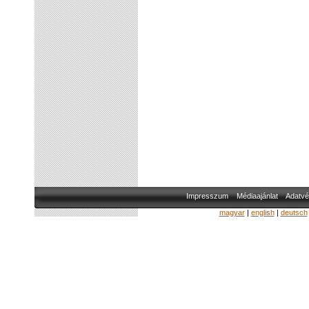
Impresszum
Médiaajánlat
Adatvé
magyar
|
english
|
deutsch