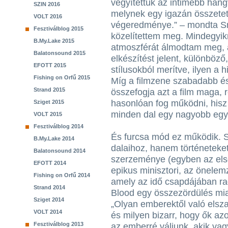
vegyítettük az intimebb han
SZIN 2016
melynek egy igazán összetett
VOLT 2016
végeredménye.” – mondta Sm
Fesztiválblog 2015
közelítettem meg. Mindegyikn
B.My.Lake 2015
atmoszférát álmodtam meg, 
Balatonsound 2015
elkészítést jelent, különböző
EFOTT 2015
stílusokból merítve, ilyen a h
Fishing on Orfű 2015
Míg a filmzene szabadabb é
Strand 2015
összefogja azt a film maga,
hasonlóan fog működni, hisz
Sziget 2015
minden dal egy nagyobb egys
VOLT 2015
Fesztiválblog 2014
És furcsa mód ez működik. S
B.My.Lake 2014
dalaihoz, hanem történeteket
Balatonsound 2014
szerzeménye (egyben az első 
EFOTT 2014
epikus minisztori, az önelem
Fishing on Orfű 2014
amely az idő csapdájában ra
Strand 2014
Blood egy összezördülés miat
Sziget 2014
„Olyan emberektől való elszak
VOLT 2014
és milyen bizarr, hogy ők az
Fesztiválblog 2013
az emberré váljunk, akik vag