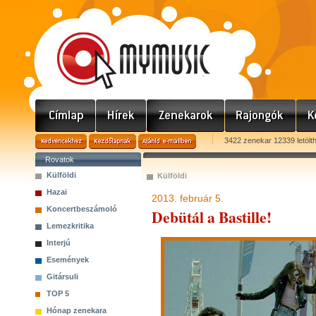
3422 zenekar 12339 letölt
Rovatok
Külföldi
Külföldi
Hazai
2013. február 5.
Koncertbeszámoló
Debütál a Bastille!
Lemezkritika
Interjú
Események
Gitársuli
TOP 5
Hónap zenekara