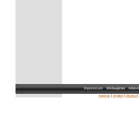
Impresszum
Médiaajánlat
Adatvé
magyar
|
english
|
deutsch