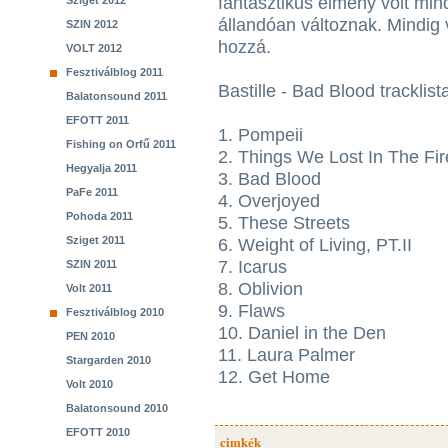
fantasztikus élmény volt mi
Sziget 2012
állandóan változnak. Mindig
SZIN 2012
hozzá.
VOLT 2012
Fesztiválblog 2011
Bastille - Bad Blood tracklist
Balatonsound 2011
EFOTT 2011
1. Pompeii
Fishing on Orfű 2011
2. Things We Lost In The Fir
Hegyalja 2011
3. Bad Blood
PaFe 2011
4. Overjoyed
Pohoda 2011
5. These Streets
Sziget 2011
6. Weight of Living, PT.II
7. Icarus
SZIN 2011
8. Oblivion
Volt 2011
9. Flaws
Fesztiválblog 2010
10. Daniel in the Den
PEN 2010
11. Laura Palmer
Stargarden 2010
12. Get Home
Volt 2010
Balatonsound 2010
EFOTT 2010
cimkék