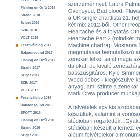
EFOTT 2018
szerzeménnyel; Laura Palma
Fishing on Orfű 2018
Overjoyed, Bad blood, Flaws
Strand 2018
a UK single chartlista 21. hely
Sziget 2018
két mix 2012-ből, Other Peop
SZIN 2018
Heartache és a folytatás Oth
Heartache Part 2 (mindkét m
VOLT 2018
Machine chartra). Mostanra 
Fesztiválblog 2017
megmutassa bemutatkozó any
Balatonsound 2017
zenekar lelke, saját maga sz
Fishing on Orfű 2017
dalokat, de kiváló zenésztárs
Strand 2017
basszusgitáros, Kyle Simmon
Sziget 2017
Wood dobos - kiegészülve k
SZIN 2017
anyag, ami szinte a zenekar 
VOLT 2017
Mark Crew producer munkáját
Fesztiválblog 2016
Balatonsound 2016
A felvételek egy kis szobáb
EFOTT 2016
készültek, valamint a vonós
stúdióban rögzítették. „Gyak
Fishing on Orfű 2016
stúdióban készült a lemez, e
Strand 2016
album felvételekor a monum
Sziget 2016