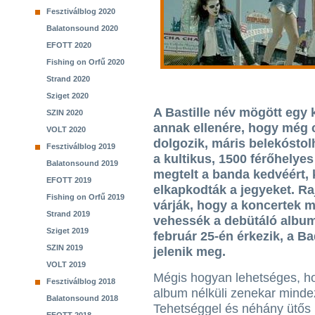
Fesztiválblog 2020
Balatonsound 2020
EFOTT 2020
Fishing on Orfű 2020
Strand 2020
Sziget 2020
A Bastille név mögött egy k
SZIN 2020
annak ellenére, hogy még 
VOLT 2020
dolgozik, máris belekóstol
Fesztiválblog 2019
a kultikus, 1500 férőhelyes
Balatonsound 2019
megtelt a banda kedvéért, k
EFOTT 2019
elkapkodták a jegyeket. Ra
Fishing on Orfű 2019
várják, hogy a koncertek
Strand 2019
vehessék a debütáló album
Sziget 2019
február 25-én érkezik, a B
SZIN 2019
jelenik meg.
VOLT 2019
Mégis hogyan lehetséges, h
Fesztiválblog 2018
album nélküli zenekar mindez
Balatonsound 2018
Tehetséggel és néhány ütős