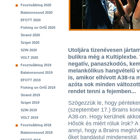
Fesztiválblog 2020
Balatonsound 2020
EFOTT 2020
Fishing on Orfű 2020
Strand 2020
Sziget 2020
Utoljára tizenévesen járt
SZIN 2020
bulikra még a Kultiplexbe.
VOLT 2020
negatív, panaszkodós, ke
Fesztiválblog 2019
melankólikus hangvételű v
Balatonsound 2019
is, amikor elhívott A38-ra 
EFOTT 2019
azóta sok minden változot
Fishing on Orfű 2019
rendet tenni a fejemben...
Strand 2019
Szögezzük le, hogy pénteke
Sziget 2019
(szeptember 17.) Brains konc
SZIN 2019
A38-on. Hogy kerülnek akkor
VOLT 2019
Hősök és miért róluk írok? A
Fesztiválblog 2018
annyi, hogy a Brains meghívt
Balatonsound 2018
őket bandástul mindenestül. 