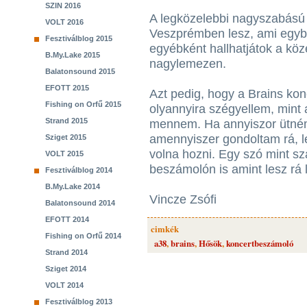
SZIN 2016
A legközelebbi nagyszabású
VOLT 2016
Veszprémben lesz, ami egyben
Fesztiválblog 2015
egyébként hallhatjátok a köz
B.My.Lake 2015
nagylemezen.
Balatonsound 2015
EFOTT 2015
Azt pedig, hogy a Brains ko
Fishing on Orfű 2015
olyannyira szégyellem, mint 
Strand 2015
mennem. Ha annyiszor ütném 
amennyiszer gondoltam rá, le
Sziget 2015
volna hozni. Egy szó mint sz
VOLT 2015
beszámolón is amint lesz rá
Fesztiválblog 2014
B.My.Lake 2014
Vincze Zsófi
Balatonsound 2014
EFOTT 2014
cimkék
Fishing on Orfű 2014
a38
,
brains
,
Hősök
,
koncertbeszámoló
Strand 2014
Sziget 2014
VOLT 2014
Fesztiválblog 2013