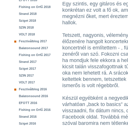
EFOTT 2018
Egy szintis, egy gitáros és 
Fishing on Orfű 2018
konkrétan ez volt a fő ok, am
Strand 2018
megnézni őket, mert éreztem
Sziget 2018
hallok.
SZIN 2018
Tetszett, nagyonis, vélemény
VOLT 2018
élőzenére hangolt koncertek
Fesztiválblog 2017
koncertnél is említettem - , f
Balatonsound 2017
zenéről van szó. Fokozni csa
Fishing on Orfű 2017
ha mondjuk fele ekkora a hely
Strand 2017
kicsit talán visszafogottnak 
Sziget 2017
oka nem lehetett rá. A srác
SZIN 2017
keltettek bennem, tetszette
VOLT 2017
ismerős is volt régebbről.
Fesztiválblog 2016
Balatonsound 2016
Készül egyébként a negyedi
EFOTT 2016
várhatóan „back to basics” a
visszaadni, fix dátum nincs,
Fishing on Orfű 2016
Facebook oldal. Továbbá még 
Strand 2016
szóval baromira nem tétlenk
Sziget 2016