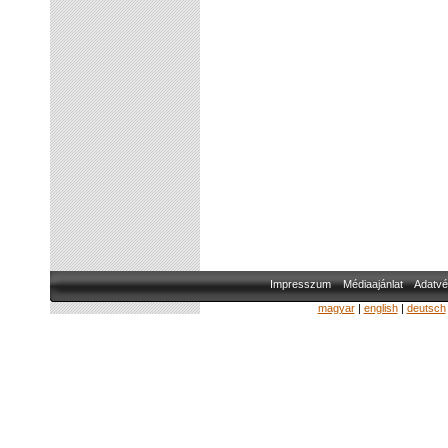
Impresszum
Médiaajánlat
Adatvé
magyar
|
english
|
deutsch