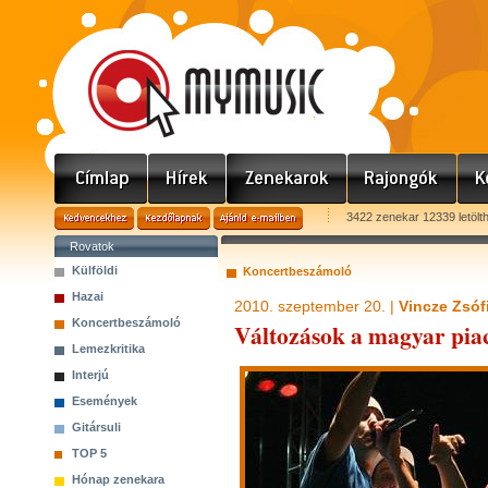
3422 zenekar 12339 letölt
Rovatok
Külföldi
Koncertbeszámoló
Hazai
2010. szeptember 20. |
Vincze Zsóf
Koncertbeszámoló
Változások a magyar pia
Lemezkritika
Interjú
Események
Gitársuli
TOP 5
Hónap zenekara