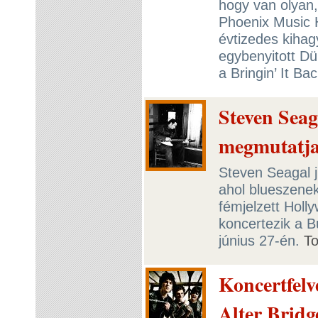
hogy van olyan,
Phoenix Music H
évtizedes kihag
egybenyitott D
a Bringin’ It Ba
Steven Seaga
megmutatja
Steven Seagal j
ahol blueszene
fémjelzett Holl
koncertezik a 
június 27-én.
T
Koncertfelv
Alter Bridg