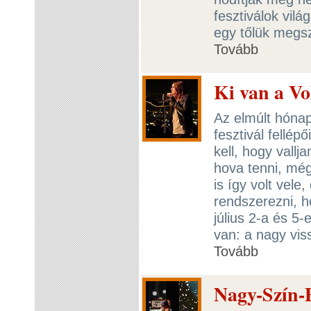
fesztiválok vilá
egy tőlük megsz
Tovább
Ki van a Vo
Az elmúlt hóna
fesztivál fellép
kell, hogy vall
hova tenni, még
is így volt vele
rendszerezni, h
július 2-a és 5
van: a nagy vis
Tovább
Nagy-Szín-