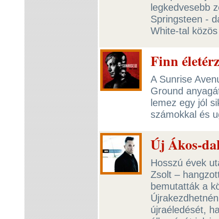
legkedvesebb z
Springsteen - d
White-tal közös
Finn életér
A Sunrise Avenu
Ground anyagát 
lemez egy jól s
számokkal és u
Új Ákos-dal
Hosszú évek ut
Zsolt – hangzott
bemutatták a k
Újrakezdhetné
újraéledését, h