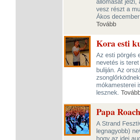
állomását jelzi,
vesz részt a m
Ákos decemberi 
Tovább
Kora esti 
Az esti pörgés e
nevetés is tere
buliján. Az ors
zsonglőrködnek
mókamesterei is
lesznek.
Továb
Papa Roach
A Strand Feszti
legnagyobb) ne
hogy az idei au