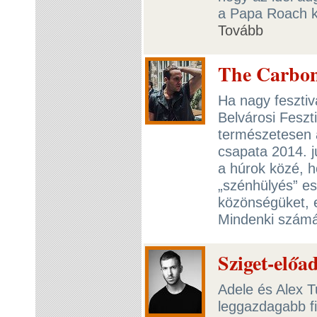
a Papa Roach k
Tovább
The Carbonf
Ha nagy fesztiv
Belvárosi Feszti
természetesen 
csapata 2014. 
a húrok közé, h
„szénhülyés” e
közönségüket, ez
Mindenki számá
Sziget-előa
Adele és Alex T
leggazdagabb fi