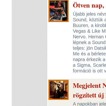
Ötven nap
Újabb jeles név
Sound, köztük a
Buuren, a kirob
Vegas & Like Mi
Nervo. Hernan 
lépnek a Sound
teljes: jön Dats
Me és a bérlete
napra érkezik a
a Sigma, Scarl
formáció is ott 
Megjelent 
rögzített új
A napokban jel