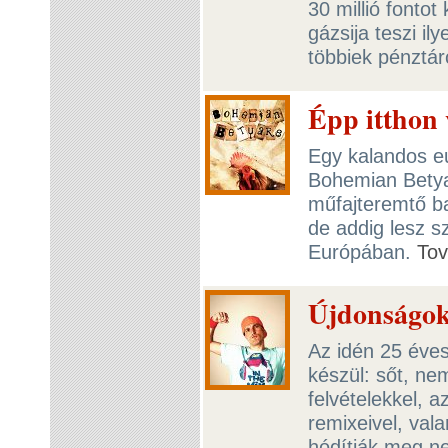
30 millió fontot
gázsija teszi i
többiek pénztár
Épp itthon
Egy kalandos eu
Bohemian Betya
műfajteremtő ba
de addig lesz s
Európában.
To
Újdonságok
Az idén 25 éves
készül: sőt, ne
felvételekkel, a
remixeivel, val
hódítják meg ne