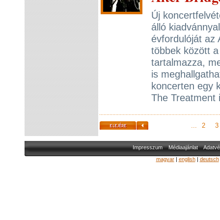
Új koncertfelvé
álló kiadvánnyal
évfordulóját az
többek között a
tartalmazza, me
is meghallgatha
koncerten egy k
The Treatment i
...
2
3
Impresszum
Médiaajánlat
Adatvé
magyar
|
english
|
deutsch