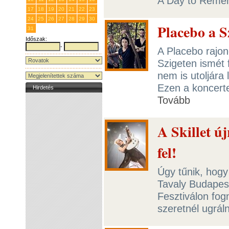
A Day to Reme
17
18
19
20
21
22
23
24
25
26
27
28
29
30
Placebo a S
31
1
2
3
4
5
6
Időszak:
-
A Placebo rajon
Szigeten ismét 
nem is utoljára 
Ezen a koncerte
Hirdetés
Tovább
A Skillet ú
fel!
Úgy tűnik, hogy
Tavaly Budapest
Fesztiválon fog
szeretnél ugráln