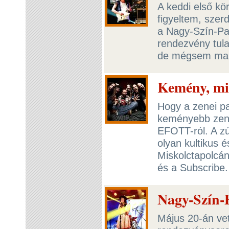
A keddi első kö
figyeltem, szer
a Nagy-Szín-Pa
rendezvény tula
de mégsem mar
Kemény, m
Hogy a zenei pa
keményebb zene 
EFOTT-ról. A zú
olyan kultikus é
Miskolctapolcán
és a Subscribe
Nagy-Szín-P
Május 20-án ve