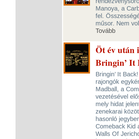
rendezvénysoro
Manoya, a Carb
fel. Összesség
műsor. Nem volt
Tovább
Öt év után 
Bringin’ It 
Bringin’ It Back
rajongók egykén
Madball, a Com
vezetésével elő
mely hidat jelent
zenekarai közöt
hasonló jegyben
Comeback Kid a
Walls Of Jerich