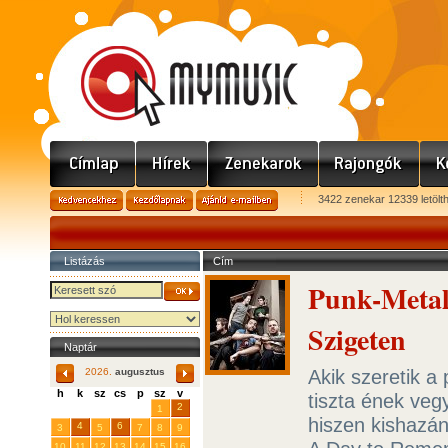
3422 zenekar 12339 letölt
Listázás
Cím
Punk-Metal
Szigeten
Naptár
Akik szeretik a 
2026.
augusztus
h
k
sz
cs
p
sz
v
tiszta ének veg
29
31
2
27
28
30
1
hiszen kishazán
4
6
3
5
7
8
9
10
11
12
13
14
15
16