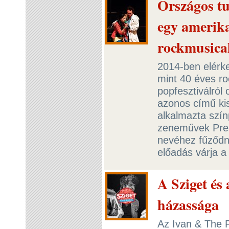
Országos tu
egy amerika
rockmusica
2014-ben elérke
mint 40 éves ro
popfesztiválról 
azonos című ki
alkalmazta szí
zeneművek Pres
nevéhez fűződne
előadás várja a
A Sziget és
házassága
Az Ivan & The P