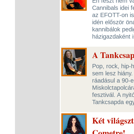
Én feszt nem vá
Cannibals idei 
az EFOTT-on is 
idén először ön
kannibálok ped
házigazdaként i
A Tankcsap
Pop, rock, hip-
sem lesz hiány.
ráadásul a 90-e
Miskolctapolcár
fesztivál. A ny
Tankcsapda egy
Két világsz
Cometre!