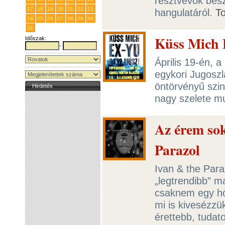
résztvevők besz
17
18
19
20
21
22
23
hangulatáról.
T
24
25
26
27
28
29
30
31
1
2
3
4
5
6
Küss Mich 
Időszak:
-
Április 19-én, 
egykori Jugoszl
öntörvényű szin
Hirdetés
nagy szelete m
Az érem sok
Parazol
Ivan & the Para
„legtrendibb” 
csaknem egy hón
mi is kivesézzü
érettebb, tuda