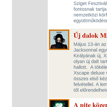
Sziget Fesztivá
fontosnak tartj
nemzetközi kör
együttműködésr
Új dalok Mi
Május 13-án az 
Jacksonnal egy
Királyának új, 
olyan új dalt t
hallott. A töké
Xscape deluxe v
összes első kéz
felvétellel. A l
től előrendelhe
A pite köze