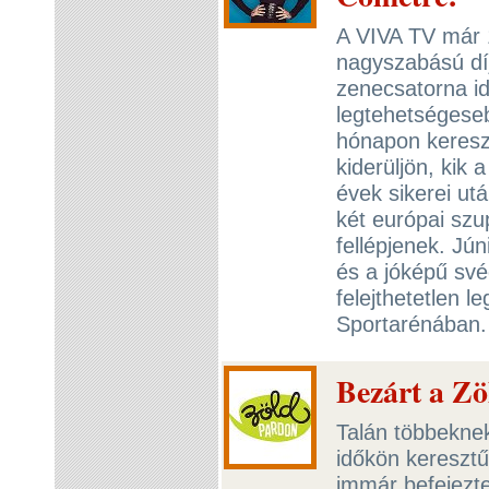
A VIVA TV már 
nagyszabású díj
zenecsatorna i
legtehetségeseb
hónapon kereszt
kiderüljön, kik 
évek sikerei ut
két európai szu
fellépjenek. Jú
és a jóképű sv
felejthetetlen 
Sportarénában
Bezárt a Z
Talán többeknek
időkön keresztű
immár befejezte