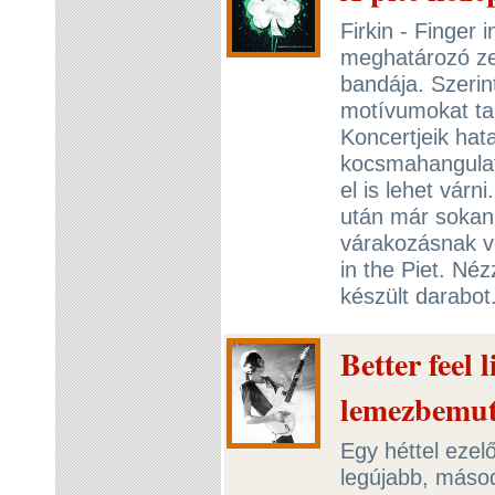
Firkin - Finger i
meghatározó ze
bandája. Szerin
motívumokat ta
Koncertjeik hat
kocsmahangulatb
el is lehet várn
után már sokan 
várakozásnak vé
in the Piet. Néz
készült darabot
Better feel l
lemezbemuta
Egy héttel ezelő
legújabb, máso