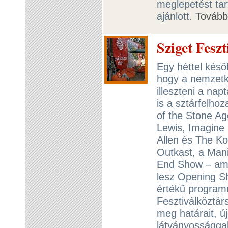
meglepetést tar
ajánlott.
Tovább
Sziget Fesz
Egy héttel késő
hogy a nemzetk
illeszteni a na
is a sztárfelho
of the Stone A
Lewis, Imagine D
Allen és The Ko
Outkast, a Mani
End Show – amit
lesz Opening S
értékű programn
Fesztiválköztár
meg határait, ú
látványosságga