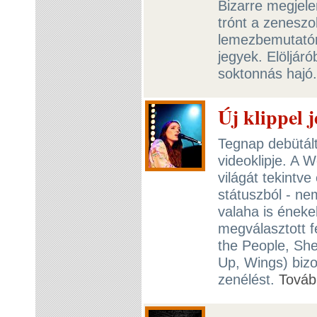
Bizarre megjele
trónt a zeneszol
lemezbemutatóra
jegyek. Elöljár
soktonnás hajó.
Új klippel j
Tegnap debütált
videoklipje. A
világát tekintve
státuszból - n
valaha is éneke
megválasztott f
the People, Shel
Up, Wings) bizo
zenélést.
Továb