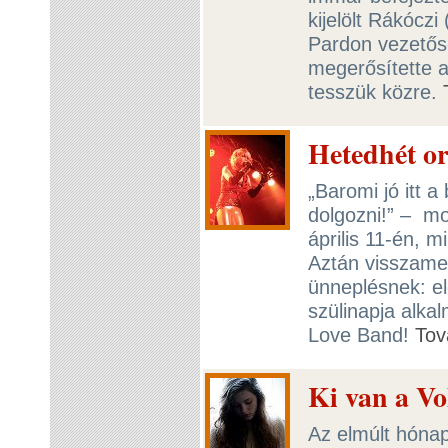
kijelölt Rákócz
Pardon vezetős
megerősítette a
tesszük közre.
Hetedhét or
„Baromi jó itt 
dolgozni!” – m
április 11-én, 
Aztán visszame
ünneplésnek: elé
szülinapja alkal
Love Band!
Tov
Ki van a Vo
Az elmúlt hóna