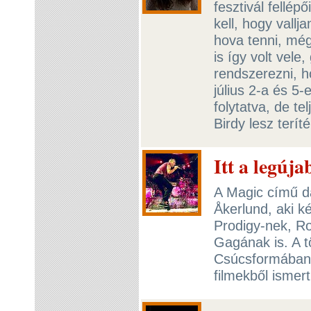
fesztivál fellép
kell, hogy vall
hova tenni, még
is így volt vele
rendszerezni, h
július 2-a és 5
folytatva, de t
Birdy lesz terít
Itt a legúj
A Magic című da
Åkerlund, aki ké
Prodigy-nek, R
Gagának is. A t
Csúcsformában 
filmekből ismer