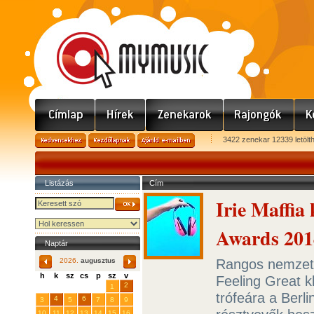
3422 zenekar 12339 letölt
Listázás
Cím
Irie Maffia
Awards 2014
Naptár
Rangos nemzetköz
2026.
augusztus
h
k
sz
cs
p
sz
v
Feeling Great k
29
31
2
27
28
30
1
trófeára a Berl
4
6
3
5
7
8
9
10
11
12
13
14
15
16