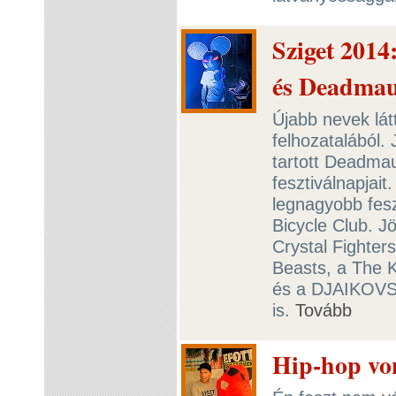
Sziget 2014
és Deadmau
Újabb nevek lát
felhozatalából.
tartott Deadmau
fesztiválnapjait
legnagyobb fesz
Bicycle Club. J
Crystal Fighters
Beasts, a The K
és a DJAIKOVS
is.
Tovább
Hip-hop vo