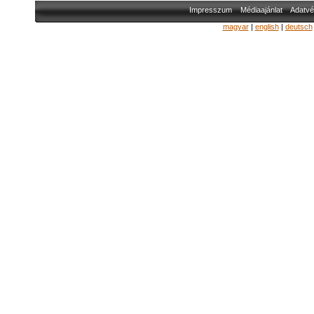
Impresszum
Médiaajánlat
Adatvé
magyar
|
english
|
deutsch