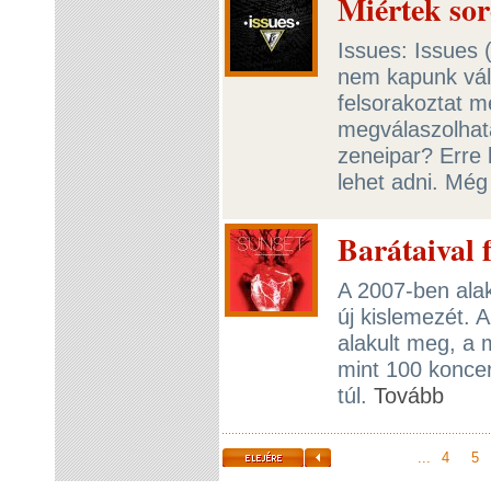
Miértek sor
Issues: Issues (
nem kapunk vála
felsorakoztat m
megválaszolhata
zeneipar? Erre 
lehet adni. Még
Barátaival 
A 2007-ben ala
új kislemezét.
alakult meg, a
mint 100 koncer
túl.
Tovább
...
4
5