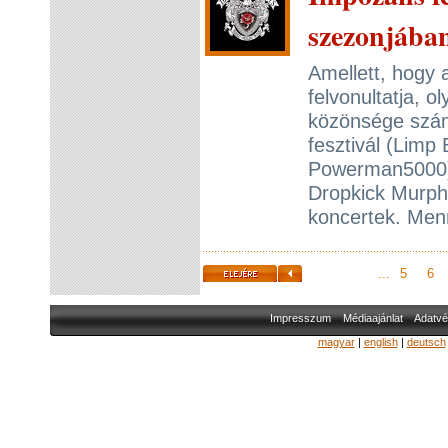
szezonjába
Amellett, hogy
felvonultatja, o
közönsége szám
fesztivál (Limp
Powerman5000) 
Dropkick Murphys
koncertek. Men
...
5
6
Impresszum
Médiaajánlat
Adatvé
magyar
|
english
|
deutsch