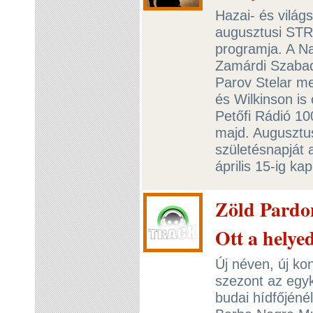
Hazai- és világ
augusztusi STR
programja. A N
Zamárdi Szabad
Parov Stelar m
és Wilkinson is
Petőfi Rádió 10
majd. Augusztus
születésnapját
április 15-ig k
Zöld Pardo
Ott a helye
Új néven, új ko
szezont az egyk
budai hídfőjéné