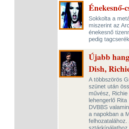
Énekesnő-cs
Sokkolta a metál
miszerint az A
énekesnő tizenn
pedig tagcserék 
Újabb hang
Dish, Richi
A többszörös G
szünet után öss
művész, Richie 
lehengerlő Rita
DVBBS valamint 
a napokban a M
felhozatalához
sztárkínálathoz