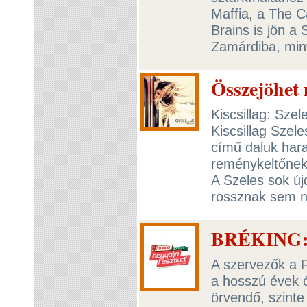
Maffia, a The C
Brains is jön a 
Zamárdiba, min
Összejöhet 
Kiscsillag: Sze
Kiscsillag Szel
című daluk hara
reménykeltőnek 
A Szeles sok ú
rossznak sem 
BRÉKING: E
A szervezők a 
a hosszú évek 
örvendő, szinte 