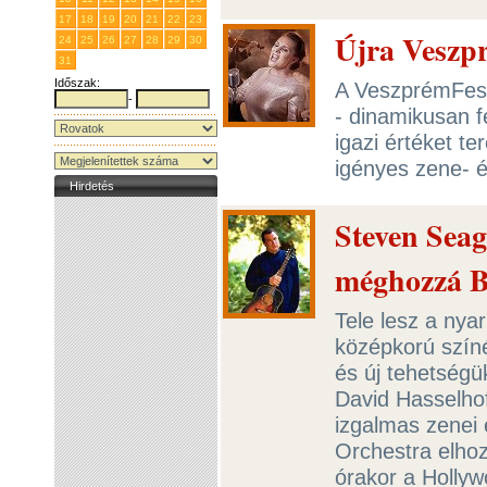
17
18
19
20
21
22
23
Újra Veszp
24
25
26
27
28
29
30
31
1
2
3
4
5
6
Időszak:
A VeszprémFest
-
- dinamikusan f
igazi értéket t
igényes zene- 
Hirdetés
Steven Seaga
méghozzá B
Tele lesz a nya
középkorú színé
és új tehetségü
David Hasselhof
izgalmas zenei
Orchestra elhoz
órakor a Hollyw