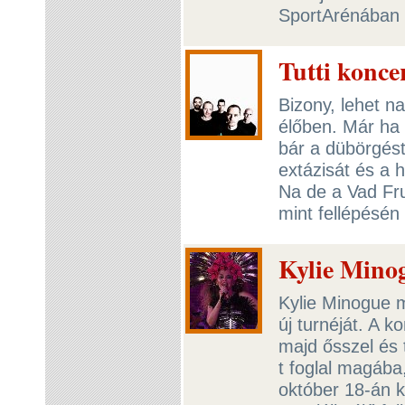
SportArénában l
Tutti konce
Bizony, lehet n
élőben. Már ha 
bár a dübörgést
extázisát és a h
Na de a Vad Fru
mint fellépésén
Kylie Mino
Kylie Minogue 
új turnéját. A 
majd ősszel és
t foglal magába
október 18-án k