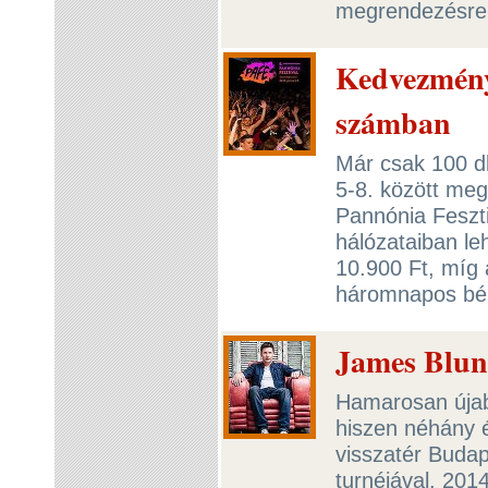
megrendezésre
Kedvezmény
számban
Már csak 100 d
5-8. között meg
Pannónia Feszt
hálózataiban le
10.900 Ft, míg
háromnapos bér
James Blun
Hamarosan újab
hiszen néhány é
visszatér Buda
turnéjával. 201