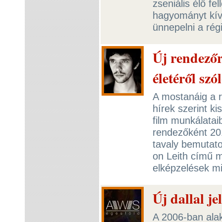
zseniális élő fe
hagyományt kívá
ünnepelni a rég
Új rendezőr
életéről szó
A mostanáig a 
hírek szerint ki
film munkálataib
rendezőként 201
tavaly bemutatot
on Leith című mu
elképzelések mi
Új dallal j
A 2006-ban alak