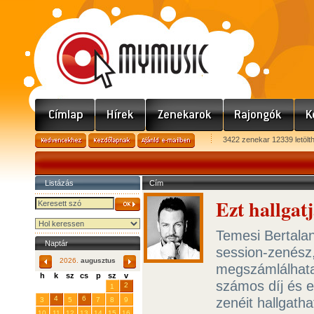
3422 zenekar 12339 letölt
Listázás
Cím
Ezt hallgat
Temesi Bertalan
Naptár
session-zenész,
2026.
augusztus
megszámlálhata
h
k
sz
cs
p
sz
v
számos díj és e
29
31
2
27
28
30
1
4
6
zenéit hallgath
3
5
7
8
9
10
11
12
13
14
15
16