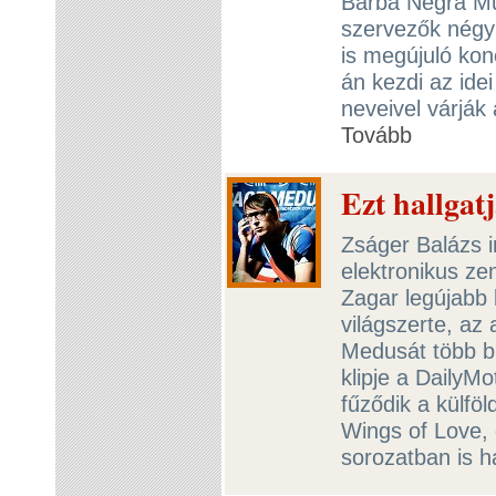
Barba Negra Mu
szervezők négyn
is megújuló konc
án kezdi az ide
neveivel várják
Tovább
Ezt hallgat
Zságer Balázs i
elektronikus ze
Zagar legújabb
világszerte, az
Medusát több br
klipje a DailyM
fűződik a külfö
Wings of Love, 
sorozatban is h