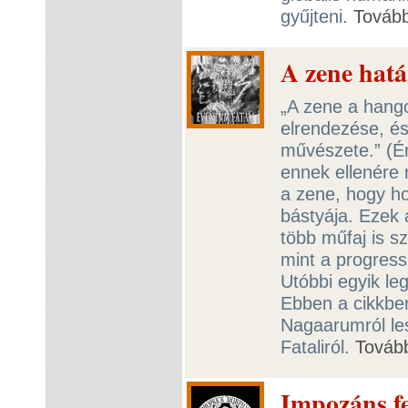
gyűjteni.
Továb
A zene hat
„A zene a hang
elrendezése, és 
művészete.” (Ér
ennek ellenére 
a zene, hogy ho
bástyája. Ezek 
több műfaj is s
mint a progress
Utóbbi egyik le
Ebben a cikkbe
Nagaarumról les
Fataliról.
Továb
Impozáns fe