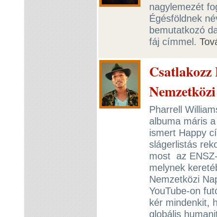
nagylemezét fog
Égésföldnek név
bemutatkozó dal
fáj címmel.
Tov
Csatlakozz 
Nemzetközi
Pharrell Willia
albuma máris a t
ismert Happy cí
slágerlistás re
most az ENSZ-s
melynek kereté
Nemzetközi Nap
YouTube-on futó
kér mindenkit, 
globális human