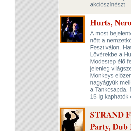
akciószínészt –
Hurts, Ner
A most bejelent
nőtt a nemzetk
Fesztiválon. Ha
Lővérekbe a Hur
Modestep élő fel
jelenleg világsz
Monkeys előzen
nagyágyúk melle
a Tankcsapda. 
15-ig kaphatók
STRAND Fes
Party, Dub