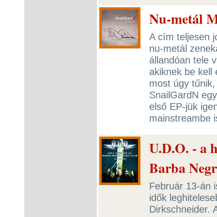
Nu-metál M
A cím teljesen j
nu-metál zeneka
állandóan tele 
akiknek be kell 
most úgy tűnik,
SnailGardN egy 
első EP-jük ige
mainstreambe i
U.D.O. - a 
Barba Neg
Február 13-án 
idők leghiteles
Dirkschneider. 