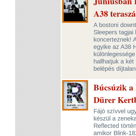
Júniusban B
A38 teraszá
A bostoni down
Sleepers tagjai 
koncerteznek! 
egyike az A38 H
különlegessége 
hallhatjuk a ké
belépés díjtala
Búcsúzik a 
Dürer Kert
Fájó szívvel ug
készül a zeneka
Reflected törté
amikor Blink-18