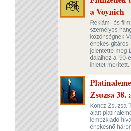
a Voynich
Reklám- és film
személyes hangv
közönségnek Voj
énekes-gitáros
jelentette meg
dalaihoz a ’90-
ihletet merített
Platinalem
Zsuzsa 38.
Koncz Zsuzsa T
alatt platinalem
lemezkiadó hiva
énekesnő három 