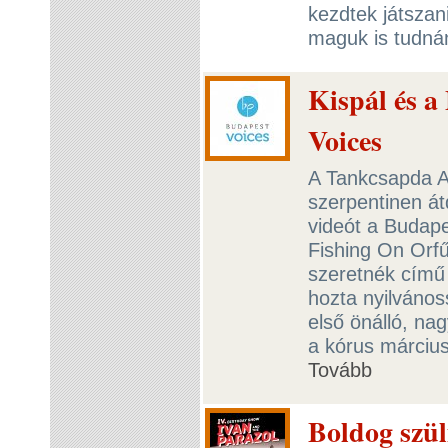
kezdtek játszan
maguk is tudná
Kispál és a
Voices
A Tankcsapda A
szerpentinen át
videót a Budape
Fishing On Orfű
szeretnék című 
hozta nyilváno
első önálló, na
a kórus március
Tovább
Boldog szül