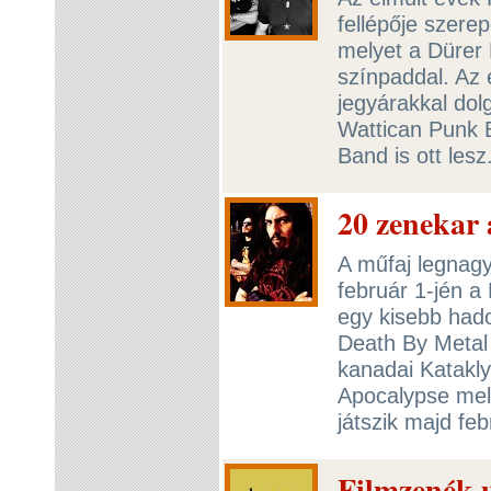
fellépője szerep
melyet a Dürer 
színpaddal. Az 
jegyárakkal dolg
Wattican Punk B
Band is ott lesz
20 zenekar 
A műfaj legnagy
február 1-jén a
egy kisebb hado
Death By Metal 
kanadai Katakly
Apocalypse mel
játszik majd fe
Filmzenék u