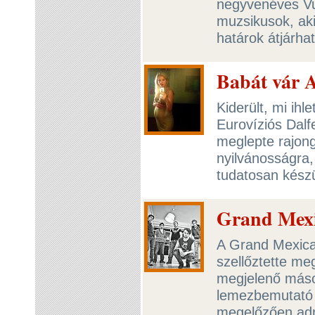
negyvenéves Vuj
muzsikusok, aki
határok átjárha
Babát vár A
Kiderült, mi ihl
Eurovíziós Dalf
meglepte rajong
nyilvánosságra
tudatosan kész
Grand Mexi
A Grand Mexica
szellőztette me
megjelenő máso
lemezbemutató 
megelőzően adna