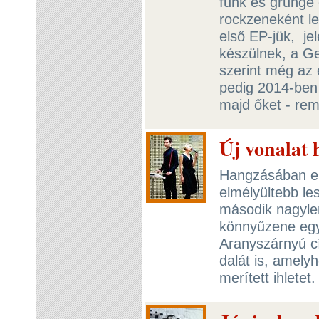
funk és grunge 
rockzeneként le
első EP-jük, je
készülnek, a Ge
szerint még az é
pedig 2014-ben 
majd őket - rem
Új vonalat 
Hangzásában el
elmélyültebb le
második nagylem
könnyűzene egyi
Aranyszárnyú c
dalát is, amel
merített ihletet