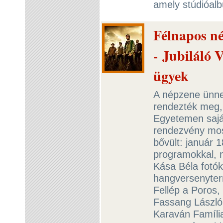
amely stúdióal
Félnapos n
- Jubiláló V
ügyek
A népzene ünne
rendezték meg,
Egyetemen sajá
rendezvény most
bővült: január 
programokkal, n
Kása Béla fotóki
hangversenyterm
Fellép a Poros
Fassang László
Karaván Família