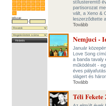
stílusteremtő év
17
18
19
20
21
22
23
partisorozat m
24
25
26
27
28
29
30
vált, a Xeno & 
31
1
2
3
4
5
6
leszerződtette 
Időszak:
-
Tovább
Nemjuci - I
Hirdetés
Január közepén 
Love Song című 
a banda tavaly 
működését - egy
éves pályafutá
slágert és három
Tovább
Téli Fekete
Az elmúlt évek 