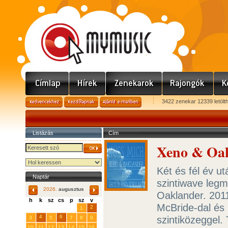
3422 zenekar 12339 letölt
Listázás
Cím
Xeno & Oakl
Két és fél év u
Naptár
szintiwave leg
2026.
augusztus
Oaklander. 2011
h
k
sz
cs
p
sz
v
McBride-dal és 
29
31
2
27
28
30
1
4
6
szintiközeggel.
3
5
7
8
9
10
11
12
13
14
15
16