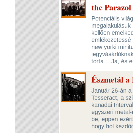
the Parazol
Potenciális vilá
megalakulásuk n
kellően emelked
emlékezetessé t
new yorki minit
jegyvásárlóknak
torta… Ja, és e
Észmetál a
Január 26-án a 
Tesseract, a szi
kanadai Interva
egyszeri metal-
be, éppen ezért
hogy hol kezdő