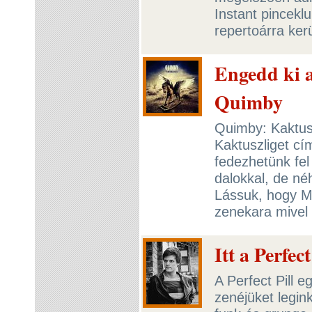
Instant pincekl
repertoárra ker
Engedd ki a
Quimby
Quimby: Kaktus
Kaktuszliget cí
fedezhetünk fel
dalokkal, de né
Lássuk, hogy M
zenekara mivel a
Itt a Perfect
A Perfect Pill 
zenéjüket legin