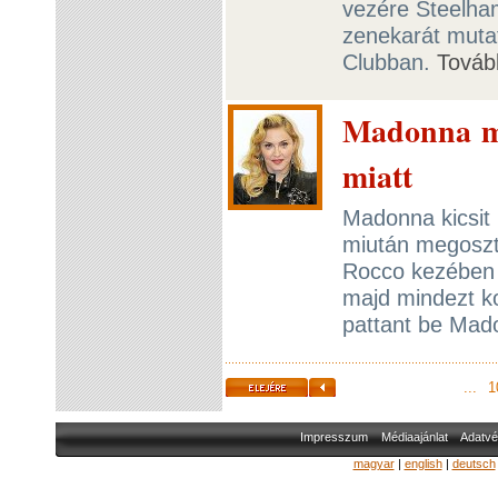
vezére Steelha
zenekarát muta
Clubban.
Továb
Madonna ma
miatt
Madonna kicsit 
miután megoszt
Rocco kezében m
majd mindezt ko
pattant be Mad
...
1
Impresszum
Médiaajánlat
Adatvé
magyar
|
english
|
deutsch