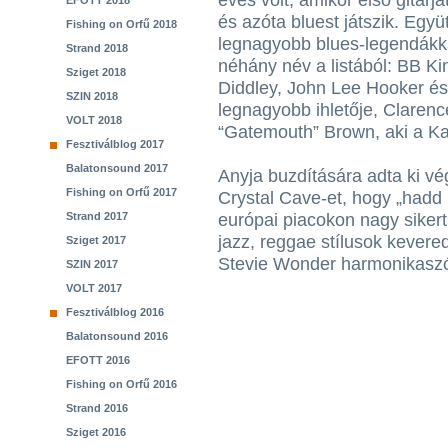
éves volt, amikor első gitárj
EFOTT 2018
és azóta bluest játszik. Együt
Fishing on Orfű 2018
legnagyobb blues-legendákka
Strand 2018
néhány név a listából: BB Ki
Sziget 2018
Diddley, John Lee Hooker és
SZIN 2018
legnagyobb ihletője, Clarenc
VOLT 2018
“Gatemouth” Brown, aki a Katr
Fesztiválblog 2017
Balatonsound 2017
Anyja buzdítására adta ki vé
Fishing on Orfű 2017
Crystal Cave-et, hogy „hadd h
Strand 2017
európai piacokon nagy sikert 
jazz, reggae stílusok kevere
Sziget 2017
Stevie Wonder harmonikaszóló
SZIN 2017
VOLT 2017
Fesztiválblog 2016
Balatonsound 2016
EFOTT 2016
Fishing on Orfű 2016
Strand 2016
Sziget 2016