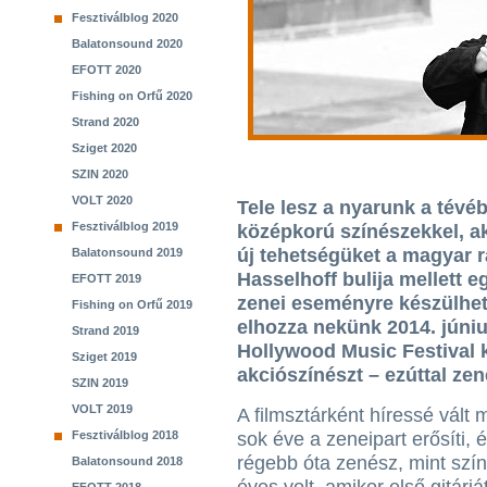
Fesztiválblog 2020
Balatonsound 2020
EFOTT 2020
Fishing on Orfű 2020
Strand 2020
Sziget 2020
SZIN 2020
VOLT 2020
Tele lesz a nyarunk a tévé
Fesztiválblog 2019
középkorú színészekkel, aki
új tehetségüket a magyar 
Balatonsound 2019
Hasselhoff bulija mellett 
EFOTT 2019
zenei eseményre készülhet
Fishing on Orfű 2019
elhozza nekünk 2014. júniu
Strand 2019
Hollywood Music Festival 
Sziget 2019
akciószínészt – ezúttal ze
SZIN 2019
VOLT 2019
A filmsztárként híressé vált
Fesztiválblog 2018
sok éve a zeneipart erősíti, 
régebb óta zenész, mint szí
Balatonsound 2018