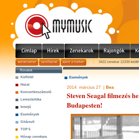
3422 zenekar 12339 letölt
Rovatok
Külföldi
Események
Hazai
2014. március 27. |
Bea
Koncertbeszámoló
Steven Seagal filmezés he
Lemezkritika
Budapesten!
Interjú
Események
Gitársuli
TOP 5
Hónap zenekara