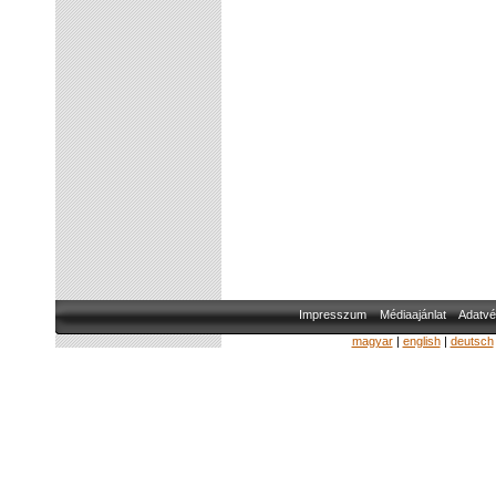
Impresszum
Médiaajánlat
Adatvé
magyar
|
english
|
deutsch