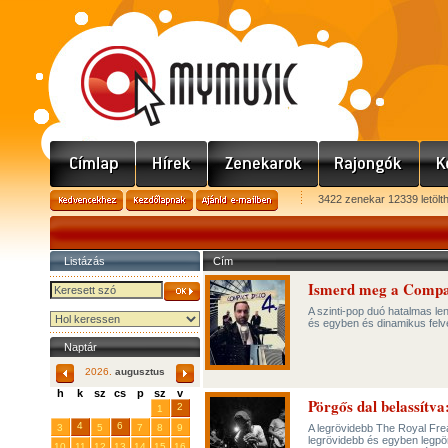
3422 zenekar 12339 letölt
Listázás
Cím
Ismerd meg a Compact
A szinti-pop duó hatalmas le
és egyben és dinamikus felv
Naptár
2026.
augusztus
h
k
sz
cs
p
sz
v
Pörgős dal belassítva
29
31
2
27
28
30
1
4
6
3
5
7
8
9
A legrövidebb The Royal Fre
legrövidebb és egyben legpörg
10
11
12
13
14
15
16