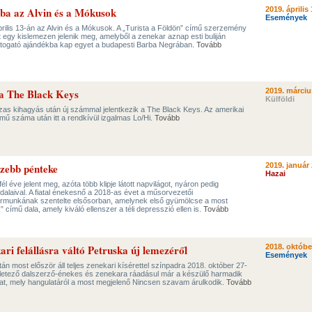
ba az Alvin és a Mókusok
2019. április 
Események
 április 13-án az Alvin és a Mókusok. A „Turista a Földön” című szerzemény
 egy kislemezen jelenik meg, amelyből a zenekar aznap esti buliján
átogató ajándékba kap egyet a budapesti Barba Negrában.
Tovább
t a The Black Keys
2019. márciu
Külföldi
zas kihagyás után új számmal jelentkezik a The Black Keys. Az amerikai
mű száma után itt a rendkívül izgalmas Lo/Hi.
Tovább
szebb pénteke
2019. január 
Hazai
l éve jelent meg, azóta több klipje látott napvilágot, nyáron pedig
 dalaival. A fiatal énekesnő a 2018-as évet a műsorvezetői
érmunkának szentelte elsősorban, amelynek első gyümölcse a most
című dala, amely kiváló ellenszer a téli depresszió ellen is.
Tovább
kari felállásra váltó Petruska új lemezéről
2018. októbe
Események
án most először áll teljes zenekari kísérettel színpadra 2018. október 27-
érletező dalszerző-énekes és zenekara ráadásul már a készülő harmadik
kat, mely hangulatáról a most megjelenő Nincsen szavam árulkodik.
Tovább