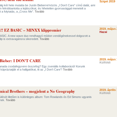
Sziget 2019
ig két hete mutatta be Justin Bieberrel közös „I Don’t Care” című dalát, ami
 felrobbantotta a lejátszókat, és hihetetlen gyorsasággal menetelt a
tt a folytatás, a „Cross Me”.
Tovább
s!! EZ BASIC – MINXX klippremier
2019. május 
Hazai
Z BASIC. A new wave duo rendhagyó módon vendégénekessel dolgozott a
p is extravagánsra sikeredett.
Tovább
n Bieber: I DON'T CARE
2019. május 
Külföldi
 Kanada csodafegyvere összefog? Egy zseniális kollaboráció! Korunk
kápráztatják el a hallgatókat, itt az „I Don’t Care”!
Tovább
mical Brothers – megjelent a No Geography
2019. április 
Külföldi
ését illetően is különleges album: Tom Rowlands és Ed Simons ugyanis
ének.
Tovább