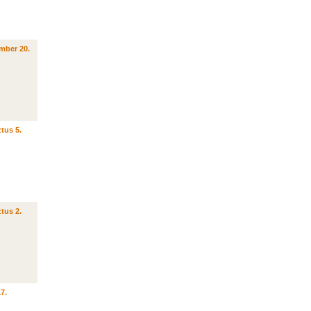
mber 20.
tus 5.
tus 2.
17.