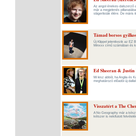
Az angol énekes-dalszerző al
már a megjelenés pillanatában
slágerlisták élére. De máris i
Támad borsos gyilko
Új Klippel jelentkezik az E
Minxxx című számában és kli
Ed Sheeran & Justi
Mi lesz abból, ha Anglia és
meghatározó előadói új dallal 
Visszatért a The Che
A No Geography már a készül
kétszer is nekifutott felvétel