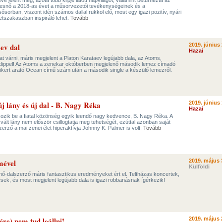
ve jelent meg, azóta több klipje látott napvilágot, valamint beturnézta az
ekesnő a 2018-as évet a műsorvezetői tevékenységeinek és a
sorban, viszont idén számos dallal rukkol elő, most egy igazi pozitív, nyári
letszakaszban inspiráló lehet.
Tovább
ev dal
2019. június 
Hazai
t várni, máris megjelent a Platon Karataev legújabb dala, az Atoms,
lippel! Az Atoms a zenekar októberben megjelenő második lemez címadó
i sikert arató Ocean című szám után a második single a készülő lemezről.
j lány és új dal - B. Nagy Réka
2019. június 
Hazai
ozik be a fiatal közönség egyik leendő nagy kedvence, B. Nagy Réka. A
ált lány nem először csillogtatja meg tehetségét, ezúttal azonban saját
zerző a mai zenei élet hiperaktívja Johnny K. Palmer is volt.
Tovább
mével
2019. május 
Külföldi
-dalszerző máris fantasztikus eredményeket ért el. Teltházas koncertek,
ek, és most megjelent legújabb dala is igazi robbanásnak ígérkezik!
re) nem tud leállni!
2019. május 