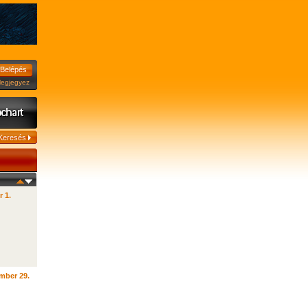
jegyez
r 1.
mber 29.