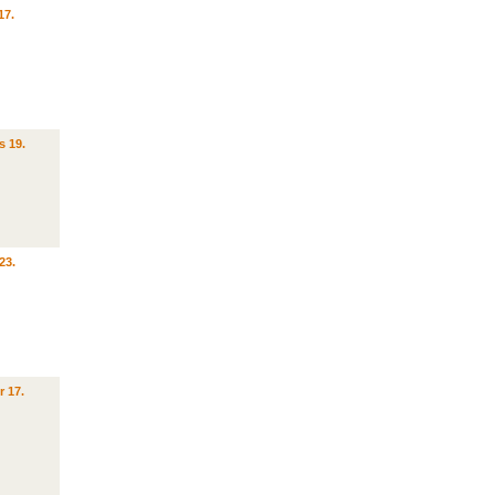
17.
s 19.
23.
r 17.