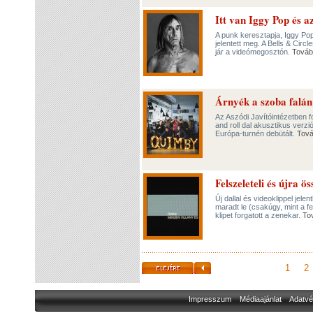
Itt van Iggy Pop és 
A punk keresztapja, Iggy Pop
jelentett meg. A Bells & Circ
jár a videómegosztón.
Továb
Árnyék a szoba falán 
Az Aszódi Javítóintézetben f
and roll dal akusztikus verz
Európa-turnén debütált.
Tov
Felszeleteli és újra 
Új dallal és videoklippel jele
maradt le (csakúgy, mint a 
klipet forgatott a zenekar.
To
1
2
Impresszum
Médiaajánlat
Adatvé