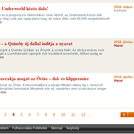
az Underworld közös dala!
2018. május 
Külföldi
 és a progresszív elektronikus zene úttörői, az Underworld közös dalt
les még csak pár napja jelent meg, de máris több, mint 80.000 megtekintésnél
b
– a Quimby új dallal indítja a nyarat
2018. június 
Hazai
orgott a Quimby új klipje, az Árnyék a szoba falán. Az alvászavaros rock
ióját a szemfülesebb rajongók már korábbról ismerhetik, élőben pedig az
ább
összerakja magát az Óriás – dal- és klippremier
2018. április 
Hazai
ntkezik az Óriás. A Viszonthallásra a tavalyi Minden villany ég c. lemezről
februárban bemutatott Menjetek már el), amelyhez nem szokványos image-
vább
4
3
5
6
7
8
9
10
11
12
...
delem
Felhasználási Feltételek
Sitemap
Segítség