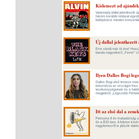
Kislemezt ad ajándék
Vadonatúj dallal jelentkezik
három korábbi nótával együtt
belépéskor minden koncertl
Új dallal jelentkezet
Erre vártál már öt éve! Hoss
banda nagysikerű „Fever” cí
Ilyen Dallos Bogi leg
Dallos Bogi első lemeze másfé
beturnézta az országot friss
tevékenységeinek és a hátt
megjelenő „Legszebb Péntek” 
Itt az első dal a zene
Petruska 8 év trubadúrság ut
én a B32-ben. A folyton kís
nagylemezről is játszik dalo