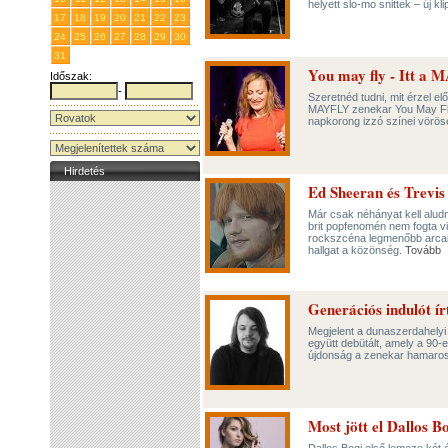
helyett slo-mo snittek – új kl
17
18
19
20
21
22
23
24
25
26
27
28
29
30
31
1
2
3
4
5
6
You may fly - Itt a
Időszak:
-
Szeretnéd tudni, mit érzel e
MAYFLY zenekar You May Fly 
napkorong izzó színei vörös
Hirdetés
Ed Sheeran és Trevis
Már csak néhányat kell aludn
brit popfenomén nem fogta v
rockszcéna legmenőbb arcait é
hallgat a közönség.
Tovább
Generációs indulót í
Megjelent a dunaszerdahelyi 
együtt debütált, amely a 90-
újdonság a zenekar hamaros
Most jött el Dallos Bo