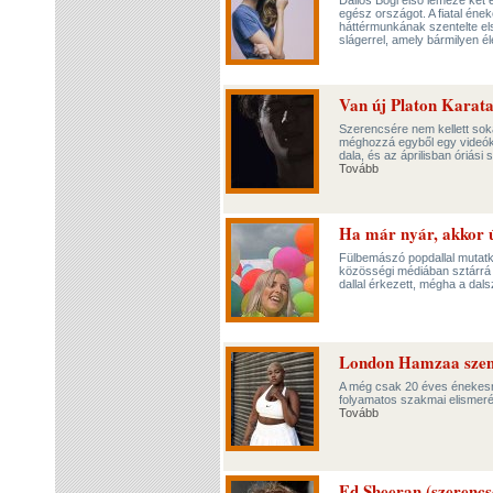
Dallos Bogi első lemeze két é
egész országot. A fiatal én
háttérmunkának szentelte első
slágerrel, amely bármilyen é
Van új Platon Karata
Szerencsére nem kellett soka
méghozzá egyből egy videók
dala, és az áprilisban óriás
Tovább
Ha már nyár, akkor ú
Fülbemászó popdallal mutatk
közösségi médiában sztárrá v
dallal érkezett, mégha a dals
London Hamzaa sze
A még csak 20 éves énekesnő
folyamatos szakmai elismerés
Tovább
Ed Sheeran (szerencsé