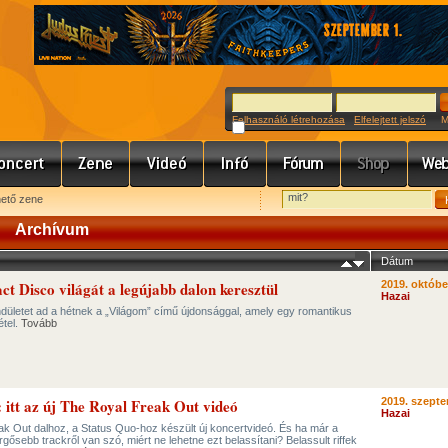
Felhasználó létrehozása
Elfelejtett jelszó
Meg
hető zene
Archívum
Dátum
 Disco világát a legújabb dalon keresztül
2019. októbe
Hazai
ndületet ad a hétnek a „Világom” című újdonsággal, amely egy romantikus
étel.
Tovább
: itt az új The Royal Freak Out videó
2019. szepte
Hazai
ak Out dalhoz, a Status Quo-hoz készült új koncertvideó. És ha már a
ősebb trackről van szó, miért ne lehetne ezt belassítani? Belassult riffek