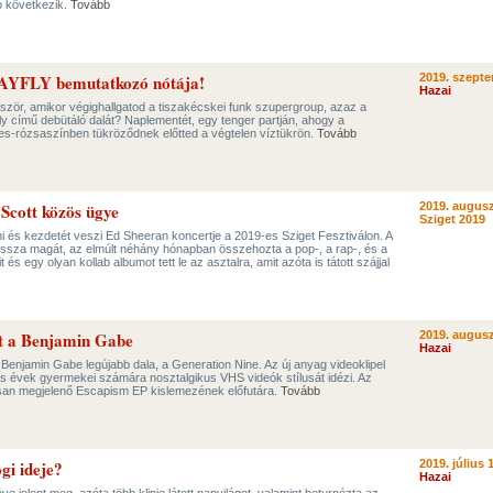
ip következik.
Tovább
 MAYFLY bemutatkozó nótája!
2019. szepte
Hazai
lőször, amikor végighallgatod a tiszakécskei funk szupergroup, azaz a
című debütáló dalát? Naplementét, egy tenger partján, ahogy a
es-rózsaszínben tükröződnek előtted a végtelen víztükrön.
Tovább
 Scott közös ügye
2019. augusz
Sziget 2019
i és kezdetét veszi Ed Sheeran koncertje a 2019-es Sziget Fesztiválon. A
issza magát, az elmúlt néhány hónapban összehozta a pop-, a rap-, és a
s egy olyan kollab albumot tett le az asztalra, amit azóta is tátott szájjal
rt a Benjamin Gabe
2019. augusz
Hazai
Benjamin Gabe legújabb dala, a Generation Nine. Az új anyag videoklipel
es évek gyermekei számára nosztalgikus VHS videók stílusát idézi. Az
an megjelenő Escapism EP kislemezének előfutára.
Tovább
gi ideje?
2019. július 
Hazai