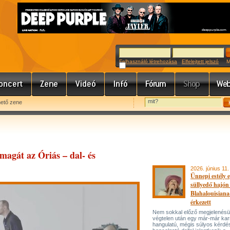
Felhasználó létrehozása
Elfelejtett jelszó
Meg
hető zene
 magát az Óriás – dal- és
2026. június 11.
Ünnepi estély 
süllyedő hajón
Blahalouisiana
érkezett
Nem sokkal előző megjelenésü
végtelen után egy már-már kar
hangulatú, mégis súlyos kérdé