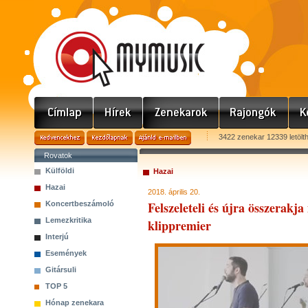
3422 zenekar 12339 letölt
Rovatok
Külföldi
Hazai
Hazai
2018. április 20.
Felszeleteli és újra összerakja
Koncertbeszámoló
Lemezkritika
klippremier
Interjú
Események
Gitársuli
TOP 5
Hónap zenekara