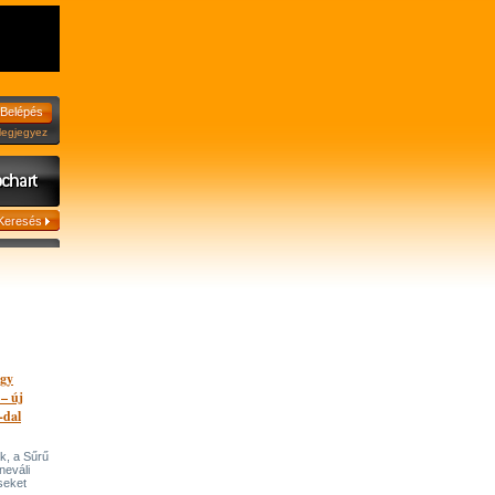
jegyez
egy
 – új
-dal
k, a Sűrű
neváli
seket