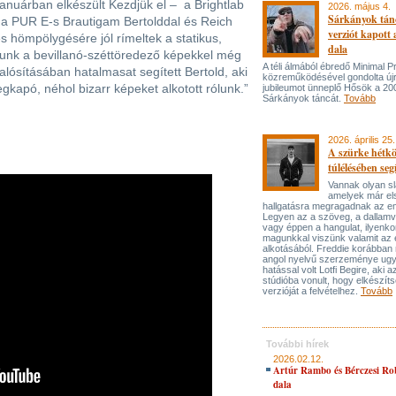
januárban elkészült Kezdjük el – a Brightlab
2026. május 4.
Sárkányok tán
t a PUR E-s Brautigam Bertolddal és Reich
verziót kapott
s hömpölygésére jól rímeltek a statikus,
dala
ltunk a bevillanó-széttöredező képekkel még
A téli álmából ébredő Minimal P
lósításában hatalmasat segített Bertold, aki
közreműködésével gondolta újr
apó, néhol bizarr képeket alkotott rólunk.”
jubileumot ünneplő Hősök a 20
Sárkányok táncát.
Tovább
2026. április 25.
A szürke hétk
túlélésében seg
Vannak olyan s
amelyek már el
hallgatásra megragadnak az e
Legyen az a szöveg, a dallam
vagy éppen a hangulat, ilyenko
magunkkal viszünk valamit az 
alkotásából. Freddie korábban 
angol nyelvű szerzeménye ugy
hatással volt Lotfi Begire, aki 
stúdióba vonult, hogy elkészíts
verzióját a felvételhez.
Tovább
További hírek
2026.02.12.
Artúr Rambo és Bérczesi Ro
dala