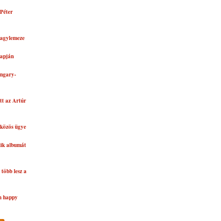
Péter
nagylemeze
lapján
ungary-
tt az Artúr
közös ügye
dik albumát
több lesz a
n happy