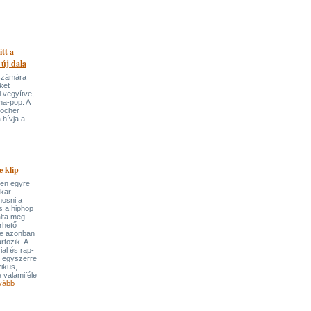
itt a
 új dala
 számára
ket
 vegyítve,
ha-pop. A
locher
 hívja a
 klip
ben egyre
ekar
mosni a
s a hiphop
álta meg
rhető
re azonban
rtozik. A
ial és rap-
e egyszerre
rikus,
 valamiféle
vább