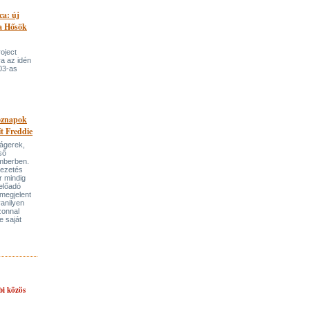
ca: új
 a Hősök
roject
a az idén
03-as
öznapok
ít Freddie
lágerek,
ső
mberben.
vezetés
r mindig
előadó
megjelent
anilyen
azonnal
e saját
bi közös