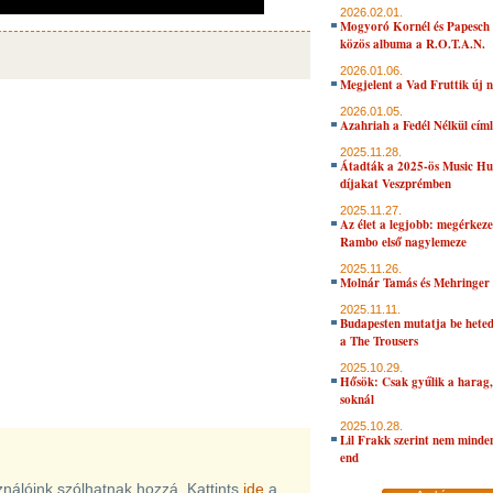
2026.02.01.
Mogyoró Kornél és Papesch 
közös albuma a R.O.T.A.N.
2026.01.06.
Megjelent a Vad Fruttik új 
2026.01.05.
Azahriah a Fedél Nélkül cím
2025.11.28.
Átadták a 2025-ös Music H
díjakat Veszprémben
2025.11.27.
Az élet a legjobb: megérkeze
Rambo első nagylemeze
2025.11.26.
Molnár Tamás és Mehringer 
2025.11.11.
Budapesten mutatja be hete
a The Trousers
2025.10.29.
Hősök: Csak gyűlik a harag, 
soknál
2025.10.28.
Lil Frakk szerint nem minde
end
sználóink szólhatnak hozzá. Kattints
ide
a