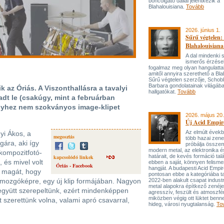
boncolgató dallal jelentkezik a
Blahalouisiana.
Tovább
2026. június 1.
Sűrű végtelen: 
Blahalouisiana
A dal mindenki
ismerős érzése
fogalmaz meg olyan hangulattal
amitől annyira szerethető a Bla
Sűrű végtelen szerzője, Schob
Barbara gondolatainak világába
ik az Óriás. A Viszonthallásra a tavalyi
hallgatókat.
Tovább
adt le (csakúgy, mint a februárban
elyhez nem szokványos image-klipet
2026. május 20.
Új Acid Empire
Az elmúlt évek
yi Ákos, a
megosztás
több hazai zen
gára, aki így
próbálja össze
modern metal, az elektronika é
 kompozitfotó-
határait, de kevés formáció tal
kapcsolódó linkek
 és mivel volt
ebben a saját, könnyen felisme
Óriás - Facebook
hangját. A budapesti Acid Empi
ta magát, hogy
pontosan ebbe a kategóriába ta
ni mozgóképre, egy új klip formájában. Nagyon
2022-ben alakult csapat industr
metal alapokra építkező zenéj
 együtt szerepeltünk, ezért mindenképpen
agresszív, feszült és atmoszfé
miközben végig ott lüktet benne
t szerettünk volna, valami apró csavarral,
hideg, városi nyugtalanság.
To