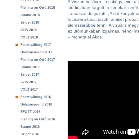
EFOTT 2018
A Viszonthallásra – csakúgy, mint a 
stúdiójában forgott, a zenekar ismé
Fishing on Orfű 2018
Tamással dolgozott. „A dal kényelme
Strand 2018
fotószerű beállítások, amiket próbá
Sziget 2018
álomszerűbbé tenni. A vizuális megva
SZIN 2018
az utómunkában izgalmas, néhol megk
– mondta el Ákos.
VOLT 2018
Fesztiválblog 2017
Balatonsound 2017
Fishing on Orfű 2017
Strand 2017
Sziget 2017
SZIN 2017
VOLT 2017
Fesztiválblog 2016
Balatonsound 2016
EFOTT 2016
Fishing on Orfű 2016
Strand 2016
Sziget 2016