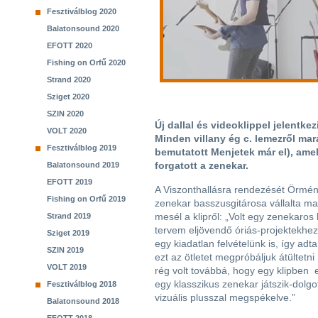
Fesztiválblog 2020
Balatonsound 2020
EFOTT 2020
Fishing on Orfű 2020
Strand 2020
Sziget 2020
SZIN 2020
Új dallal és videoklippel jelentkez
VOLT 2020
Minden villany ég c. lemezről mar
Fesztiválblog 2019
bemutatott Menjetek már el), am
forgatott a zenekar.
Balatonsound 2019
EFOTT 2019
A Viszonthallásra rendezését Örmén
Fishing on Orfű 2019
zenekar basszusgitárosa vállalta ma
mesél a klipről: „Volt egy zenekaros
Strand 2019
tervem eljövendő óriás-projektekhez,
Sziget 2019
egy kiadatlan felvételünk is, így ad
SZIN 2019
ezt az ötletet megpróbáljuk átültet
VOLT 2019
rég volt továbbá, hogy egy klipben
egy klasszikus zenekar játszik-dolgo
Fesztiválblog 2018
vizuális plusszal megspékelve.”
Balatonsound 2018