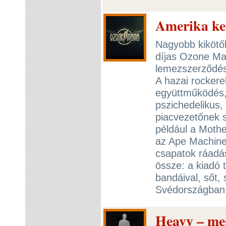
Amerika ke
Nagyobb kikötőb
díjas Ozone Ma
lemezszerződést
A hazai rockere
együttműködés,
pszichedelikus
piacvezetőnek s
például a Mothe
az Ape Machine
csapatok ráadá
össze: a kiadó t
bandáival, sőt, 
Svédországban
Heavy – me