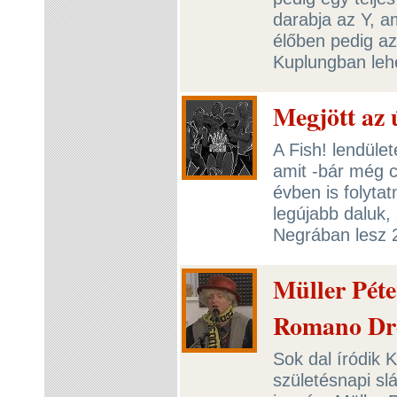
darabja az Y, a
élőben pedig az
Kuplungban lehe
Megjött az 
A Fish! lendület
amit -bár még c
évben is folyta
legújabb daluk,
Negrában lesz 
Müller Péte
Romano Dro
Sok dal íródik 
születésnapi sl