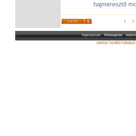
hajmeresztő mo
1
2
Impresszum
Médiaajánlat
Adatvé
magyar
|
english
|
deutsch