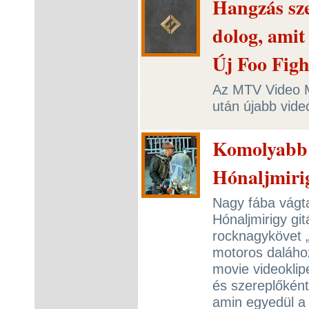
Hangzás sz
dolog, amit 
Új Foo Figh
Az MTV Video Mu
után újabb vide
Komolyabb v
Hónaljmirig
Nagy fába vágta 
Hónaljmirigy gi
rocknagykövet „
motoros daláho
movie videoklip
és szereplőként 
amin egyedül a 