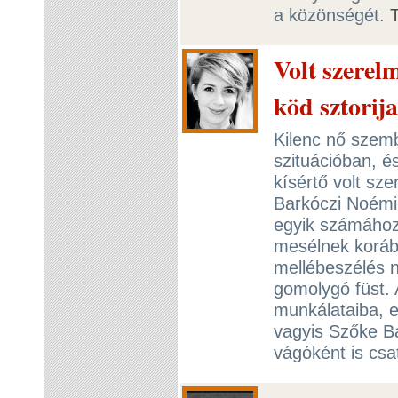
a közönségét.
Volt szerel
köd sztorija
Kilenc nő szem
szituációban, é
kísértő volt sze
Barkóczi Noémi
egyik számához 
mesélnek korább
mellébeszélés n
gomolygó füst. 
munkálataiba, 
vagyis Szőke Ba
vágóként is csa