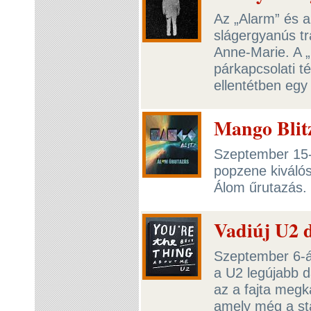
Az „Alarm” és a
slágergyanús tra
Anne-Marie. A 
párkapcsolati t
ellentétben egy
Mango Blit
Szeptember 15-
popzene kiválós
Álom űrutazás.
Vadiúj U2 d
Szeptember 6-án
a U2 legújabb d
az a fajta meg
amely még a sta