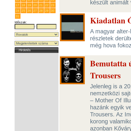
készült animált
17
18
19
20
21
22
23
24
25
26
27
28
29
30
Kiadatlan Ó
31
1
2
3
4
5
6
Időszak:
-
A magyar alter
részletek derül
még hova fokoz
Hirdetés
Bemutatta ú
Trousers
Jelenleg is a 2
nemzetközi sajt
– Mother Of Ill
hazánk egyik v
Trousers. Az In
korong valamiko
azonban Kőváry 