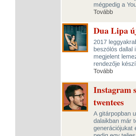
mégpedig a You
Tovább
Dua Lipa új
2017 leggyakra
beszólós dallal 
megjelent lemez
rendezője készí
Tovább
Instagram s
twentees
A gitárpopban u
dalaikban már t
generációjukat 
pedig egy telje