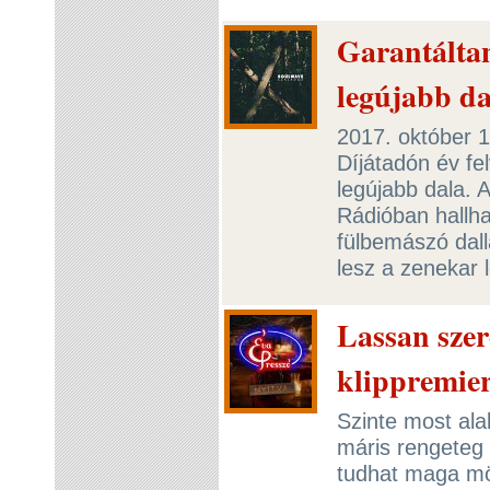
Garantálta
legújabb da
2017. október 1
Díjátadón év fe
legújabb dala. 
Rádióban hallha
fülbemászó dall
lesz a zenekar
Lassan szer
klippremie
Szinte most ala
máris rengeteg 
tudhat maga mö