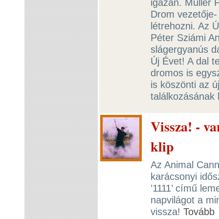
igazán. Müller 
Drom vezetője- 
létrehozni. Az 
Péter Sziámi A
slágergyanús d
Új Évet! A dal 
dromos is egysz
is köszönti az ú
találkozásának 
Vissza! - v
klip
Az Animal Canni
karácsonyi idősz
’1111’ című lem
napvilágot a min
vissza!
Tovább