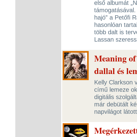
első albumát „
támogatásával. 
hajó” a Petőfi R
hasonlóan tarta
több dalt is te
Lassan szeress,
Meaning of 
dallal és le
Kelly Clarkson 
című lemeze okt
digitális szolgá
már debütált ké
napvilágot látot
Megérkezett