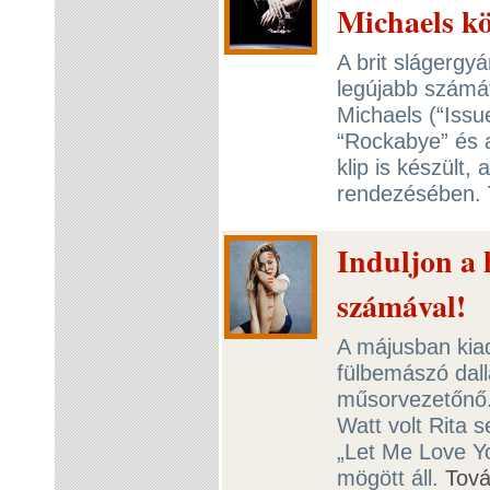
Michaels kö
A brit slágergy
legújabb számát
Michaels (“Issue
“Rockabye” és 
klip is készült
rendezésében.
Induljon a 
számával!
A májusban kiad
fülbemászó dalla
műsorvezetőnő.
Watt volt Rita 
„Let Me Love Yo
mögött áll.
Tov