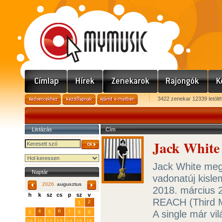
3422 zenekar 12339 letölt
Listázás
Cím
Jack White 
Jack White meg
Naptár
vadonatúj kisle
2026.
augusztus
2018. március
h
k
sz
cs
p
sz
v
REACH (Third M
29
31
2
27
28
30
1
4
6
A single már vil
3
5
7
8
9
10
11
12
13
14
15
16