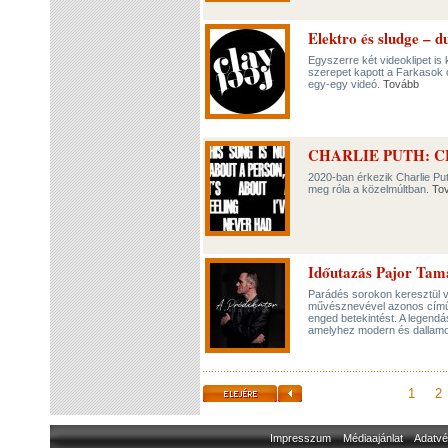
Elektro és sludge – du
Egyszerre két videoklipet is
szerepet kapott a Farkasok 
egy-egy videó.
Tovább
CHARLIE PUTH: 
2020-ban érkezik Charlie Puth
meg róla a közelmúltban.
To
Időutazás Pajor Tamá
Parádés sorokon keresztül ve
művésznevével azonos című k
enged betekintést. A legendá
amelyhez modern és dallamos
1
2
Impresszum
Médiaajánlat
Adatvé