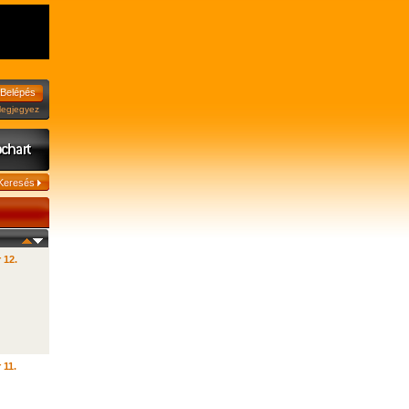
jegyez
 12.
 11.