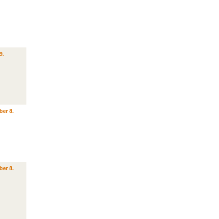
9.
ber 8.
ber 8.