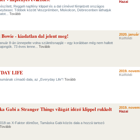
Hazai
észített, Reggeli napfény klippel és a dal címével fémjelzett országos
Honeybeast. Többek között Veszprémben, Miskolcon, Debrecenben láthatjuk
tot...
Tovább
d Bowie - kiadatlan dal jelent meg!
2020. január 
Külföldi
január 8-án ünnepelte volna születésnapját – egy korábban még nem hallott
ajongók. 73 éves lenne...
Tovább
DAY LIFE
2019. novem
Külföldi
lbumának címadó dala, az „Everyday Life”!
Tovább
a Gabi a Stranger Things világát idéző klippel rukkolt
2019. novem
Hazai
2018-as X-Faktor döntőse, Tamáska Gabi közös dala a hozzá tartozó
Tovább