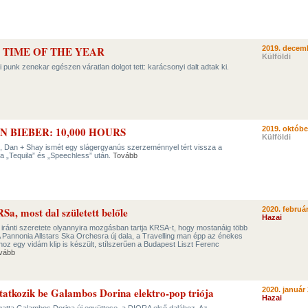
 TIME OF THE YEAR
2019. decemb
Külföldi
kai punk zenekar egészen váratlan dolgot tett: karácsonyi dalt adtak ki.
IN BIEBER: 10,000 HOURS
2019. októbe
Külföldi
, Dan + Shay ismét egy slágergyanús szerzeménnyel tért vissza a
 a „Tequila” és „Speechless” után.
Tovább
Sa, most dal született belőle
2020. február
Hazai
iránti szeretete olyannyira mozgásban tartja KRSA-t, hogy mostanáig több
A Pannonia Allstars Ska Orchesra új dala, a Travelling man épp az énekes
oz egy vidám klip is készült, stílszerűen a Budapest Liszt Ferenc
vább
utatkozik be Galambos Dorina elektro-pop triója
2020. január 
Hazai