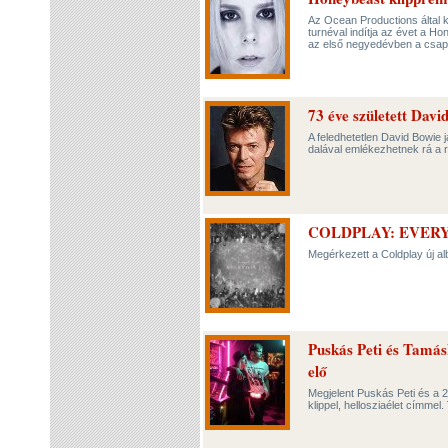
Az Ocean Productions által k
turnéval indítja az évet a 
az első negyedévben a csapa
73 éve született Davi
A feledhetetlen David Bowie 
dalával emlékezhetnek rá a r
COLDPLAY: EVERY
Megérkezett a Coldplay új a
Puskás Peti és Tamásk
elő
Megjelent Puskás Peti és a 
klippel, hellosziaélet címmel.