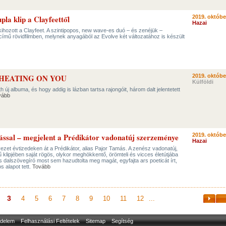
pla klip a Clayfeettől
2019. októbe
Hazai
 kihozott a Clayfeet. A szintipopos, new wave-es duó – és zenéjük –
című rövidfilmben, melynek anyagából az Evolve két változatához is készült
CHEATING ON YOU
2019. októbe
Külföldi
 új albuma, és hogy addig is lázban tartsa rajongóit, három dalt jelentetett
vább
ssal – megjelent a Prédikátor vadonatúj szerzeménye
2019. októbe
Hazai
zet évtizedeken át a Prédikátor, alias Pajor Tamás. A zenész vadonatúj,
lipjében saját rögös, olykor meghökkentő, örömteli és vicces életútjába
s dalszövegíró most sem hazudtolta meg magát, egyfajta ars poeticát írt,
 alapot tett.
Tovább
3
4
5
6
7
8
9
10
11
12
...
delem
Felhasználási Feltételek
Sitemap
Segítség