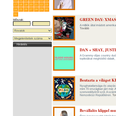
17
18
19
20
21
22
23
24
25
26
27
28
29
30
31
1
2
3
4
5
6
GREEN DAY: XMAS
Időszak:
-
A milliók által imádott ameri
Tovább
Hirdetés
DAN + SHAY, JUST
A Grammy-díjas country duó
toplistákat meghódító dalaik,
Beutazta a világot KR
Nyughatatlansága és utazás 
mint 70 országban járt már. 
szenvedélyéről szól. A számh
Nemzetközi Repülőtéren.
To
Bevállalós klippel m