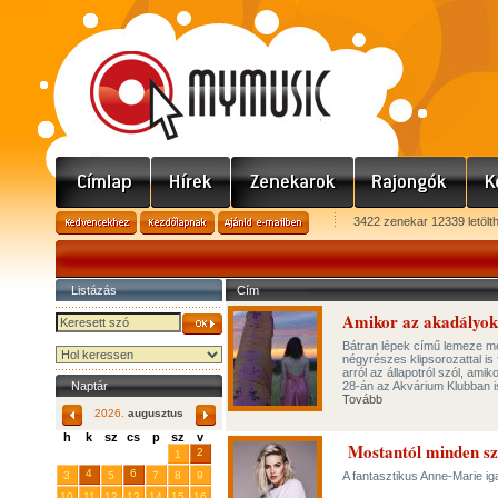
3422 zenekar 12339 letölt
Listázás
Cím
Amikor az akadályok 
Bátran lépek című lemeze m
négyrészes klipsorozattal is 
arról az állapotról szól, amik
Naptár
28-án az Akvárium Klubban i
Tovább
2026.
augusztus
h
k
sz
cs
p
sz
v
Mostantól minden s
29
31
2
27
28
30
1
4
6
3
5
7
8
9
A fantasztikus Anne-Marie iga
10
11
12
13
14
15
16