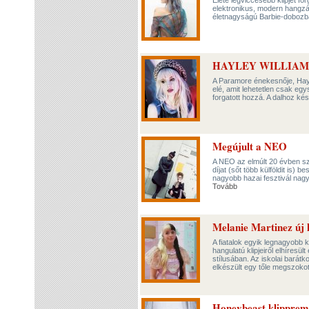
Élete legviccesebb klipjét f
elektronikus, modern hangzá
életnagyságú Barbie-dobozba
HAYLEY WILLIAMS: Me
A Paramore énekesnője, Hayle
elé, amit lehetetlen csak egy
forgatott hozzá. A dalhoz ké
Megújult a NEO
A NEO az elmúlt 20 évben szá
díjat (sőt több külföldit is)
nagyobb hazai fesztivál nagy
Tovább
Melanie Martinez új k
A fiatalok egyik legnagyobb k
hangulatú klipjeiről elhíresü
stílusában. Az iskolai bará
elkészült egy tőle megszokott
Honeybeast klippremi