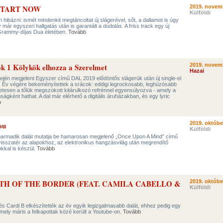
 START NOW
2019. novem
Külföldi
hibázni: ismét mindenkit megtáncoltat új slágerével, sőt, a dallamot is úgy
 már egyszeri hallgatás után is garantált a dúdolás. A friss track egy új
 Grammy-díjas Dua életében.
Tovább
 1 Kölykök elhozza a Szerelmet
2019. novem
Hazai
ején megjelent Egyszer című DAL 2019 elődöntős slágerük után új single-el
. Év végére bekeményítettek a srácok: eddigi legrockosabb, leghúzósabb
esen a tőlük megszokott kitárulkozó refrénnel egyensúlyozva - amely a
nságként hathat. A dal már elérhető a digitális áruházakban, és egy lyric
b
ou
2019. októbe
Külföldi
harmadik dalát mutatja be hamarosan megjelenő „Once Upon A Mind” című
visszatér az alapokhoz, az elektronikus hangzásvilág után megrendítő
kkal is készül.
Tovább
TH OF THE BORDER (FEAT. CAMILA CABELLO &
2019. októbe
Külföldi
s Cardi B elkészítették az év egyik legizgalmasabb dalát, ehhez pedig egy
 amely máris a felkapottak közé került a Youtube-on.
Tovább