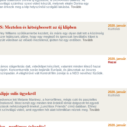
orgatta Galambos Dorina új együttese, a DIORA első dalához. Az
svilágú számhoz szexi videó készült, melynek elején Dorina egy
n érkezik meg a klip helyszínéül szolgáló lakásba.
Tovább
ztelen és kétségbeesett az új klipben
2020. január 
Külföldi
y Williams szólókarrierbe kezdett, és máris egy olyan dalt tett a közönség
szer lejátszani, pláne, hogy egy meglepő és igencsak bevállalós klipet is
szült videóban az előadó meztelenül, ijedten fut egy erdőben.
Tovább
2020. január 
Hazai
mos slágerlistás dalt, videóklipet készített, valamint minden létező hazai
 besöpört. Koncertturnéik során bejárták Európát, és játszottak az összes
színpadán. A világhírűvé vált Kontroll film zenéje is a NEO nevéhez fűződik.
lipje sulis ügyekről
2020. január 
Külföldi
edvence lett Melanie Martinez, a horrorfilmes, mégis cuki és pasztelles
lt énekesnő. Most ismét egy minden tinit érdeklő témát dolgozott fel egyedi
tkozások nehézségeiről énekel „Lunchbox Friends” című dalában. Ehhez
 színvilágú videó, amit egyetlen hét alatt kétmillióan néztek meg.
Tovább
er - napfényes évkezdés!
2020. január 