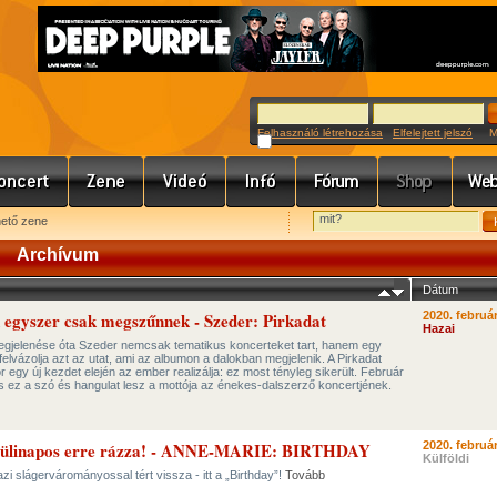
Felhasználó létrehozása
Elfelejtett jelszó
Meg
hető zene
Archívum
Dátum
egyszer csak megszűnnek - Szeder: Pirkadat
2020. február
Hazai
egjelenése óta Szeder nemcsak tematikus koncerteket tart, hanem egy
felvázolja azt az utat, ami az albumon a dalokban megjelenik. A Pirkadat
or egy új kezdet elején az ember realizálja: ez most tényleg sikerült. Február
s ez a szó és hangulat lesz a mottója az énekes-dalszerző koncertjének.
zülinapos erre rázza! - ANNE-MARIE: BIRTHDAY
2020. február
Külföldi
zi slágervárományossal tért vissza - itt a „Birthday”!
Tovább