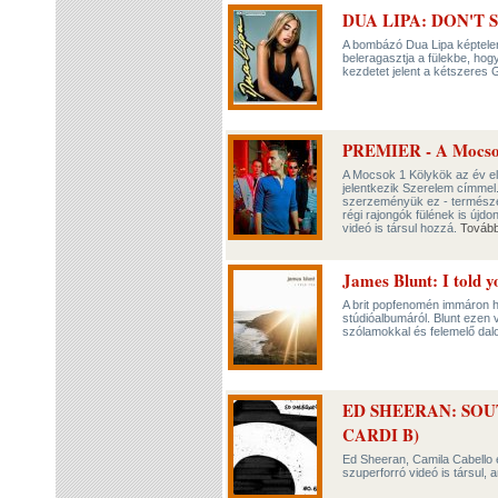
DUA LIPA: DON'T
A bombázó Dua Lipa képtelen 
beleragasztja a fülekbe, hogy
kezdetet jelent a kétszeres
PREMIER - A Mocsok
A Mocsok 1 Kölykök az év el
jelentkezik Szerelem címmel
szerzeményük ez - természet
régi rajongók fülének is újdo
videó is társul hozzá.
Továb
James Blunt: I told y
A brit popfenomén immáron 
stúdióalbumáról. Blunt ezen 
szólamokkal és felemelő dalo
ED SHEERAN: SOU
CARDI B)
Ed Sheeran, Camila Cabello é
szuperforró videó is társul,