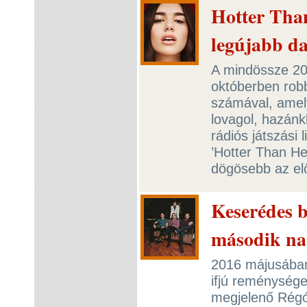
Hotter Than
legújabb da
A mindössze 20
októberben rob
számával, amely
lovagol, hazánkb
rádiós játszási 
’Hotter Than He
dögösebb az el
Keserédes 
második na
2016 májusában 
ifjú reménység
megjelenő Régó