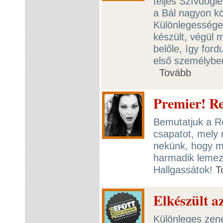
teljes Szívdögle
a Bál nagyon kö
Különlegessége,
készült, végül 
belőle, így for
első személyben
Tovább
Premier! Re
Bemutatjuk a R
csapatot, mely m
nekünk, hogy m
harmadik lemez
Hallgassátok!
T
Elkészült 
Különleges zene