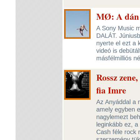
MØ: A dán 
A Sony Music 
DALÁT. Júniusb
nyerte el ezt a
videó is debütá
másfélmilliós n
Rossz zene,
fia Imre
Az Anyáddal a má
amely egyben e
nagylemezt beh
leginkább ez, 
Cash féle rock 
szerzemény tük