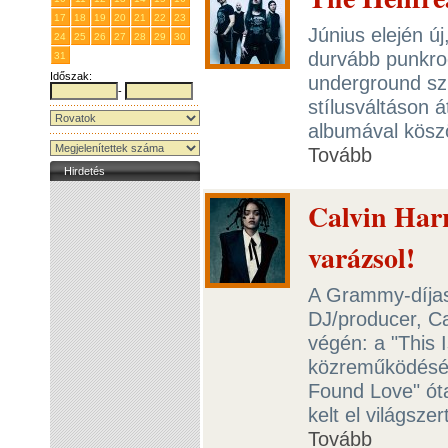
17
18
19
20
21
22
23
Június elején ú
24
25
26
27
28
29
30
durvább punkro
31
1
2
3
4
5
6
Időszak:
underground szí
-
stílusváltáson 
albumával köszö
Tovább
Hirdetés
Calvin Harr
varázsol!
A Grammy-díjas
DJ/producer, Cal
végén: a "This
közreműködésév
Found Love" óta
kelt el világsze
Tovább