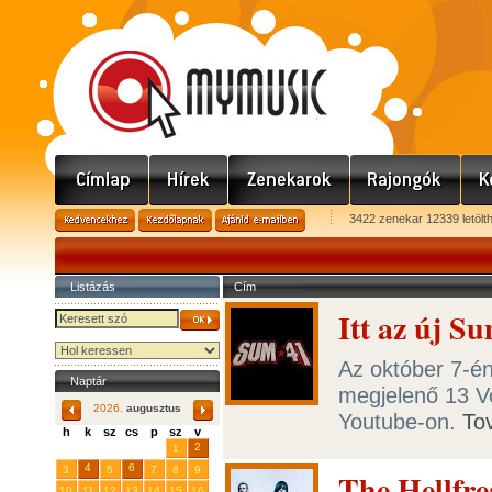
3422 zenekar 12339 letölt
Listázás
Cím
Itt az új S
Az október 7-é
Naptár
megjelenő 13 V
2026.
augusztus
Youtube-on.
To
h
k
sz
cs
p
sz
v
29
31
2
27
28
30
1
4
6
3
5
7
8
9
The Hellfre
10
11
12
13
14
15
16