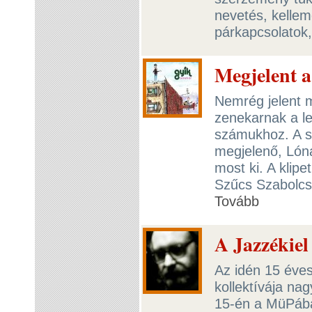
nevetés, kellem
párkapcsolatok,
Megjelent a
Nemrég jelent 
zenekarnak a le
számukhoz. A s
megjelenő, Lón
most ki. A klip
Szűcs Szabolcs 
Tovább
A Jazzékiel
Az idén 15 éves 
kollektívája na
15-én a MüPába