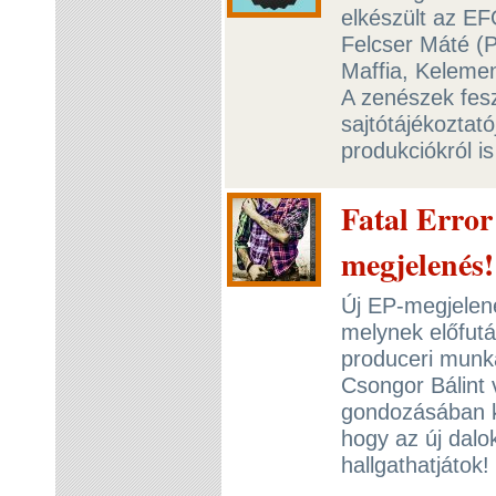
elkészült az E
Felcser Máté (
Maffia, Keleme
A zenészek fesz
sajtótájékoztató
produkciókról is 
Fatal Error 
megjelenés!
Új EP-megjelenés
melynek előfutá
produceri munká
Csongor Bálint
gondozásában k
hogy az új dal
hallgathatjátok!