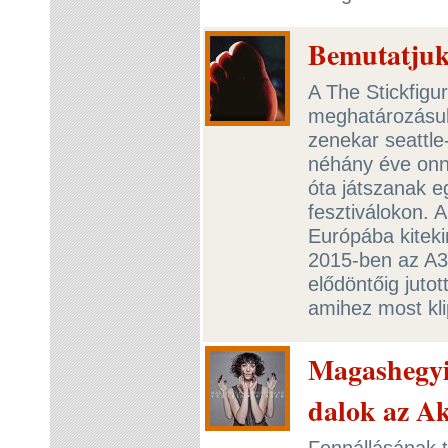
Bemutatjuk 
A The Stickfigu
meghatározásuk 
zenekar seattle
néhány éve onna
óta játszanak e
fesztiválokon. 
Európába kitekin
2015-ben az A3
elődöntőig juto
amihez most klip
Magashegyi
dalok az A
Fennállásának t