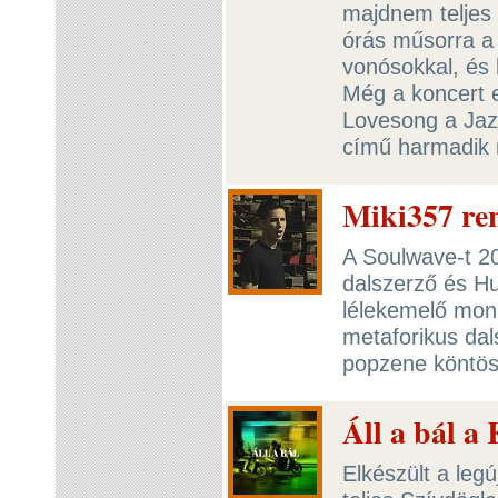
majdnem teljes l
órás műsorra a 
vonósokkal, és 
Még a koncert e
Lovesong a Jazz
című harmadik 
Miki357 ren
A Soulwave-t 2
dalszerző és Hu
lélekemelő monu
metaforikus da
popzene köntös
Áll a bál a
Elkészült a leg