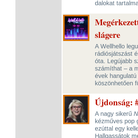
dalokat tartalm
Megérkezett
slágere
A Wellhello leg
rádiósjátszást 
óta. Legújabb s
számíthat – a 
évek hangulatú
köszönhetően f
Újdonság: #
A nagy sikerű
N
kézműves pop gy
ezúttal egy kel
Hallgassátok meg