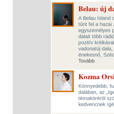
Belau: új d
A Belau Island 
tűnt fel a haza
egyszemélyes pr
dalait több rád
pozitív kritikáva
vadonatúj dala,
énekesnő, Széc
Tovább
Kozma Orsi
Könnyedebb, fu
dalában, az „I
témaköréról szó
kedvencnek ígé