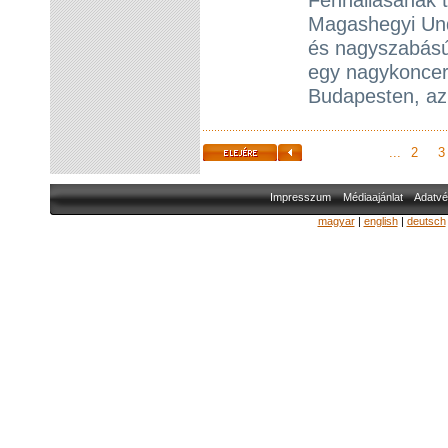
Magashegyi Un
és nagyszabású 
egy nagykoncert
Budapesten, az
...
2
3
Impresszum
Médiaajánlat
Adatvé
magyar
|
english
|
deutsch