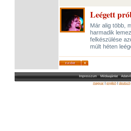
Leégett pró
Már alig több, 
harmadik lemez
felkészülése 
múlt héten leé
Impresszum
Médiaajánlat
Adatvé
magyar
|
english
|
deutsch