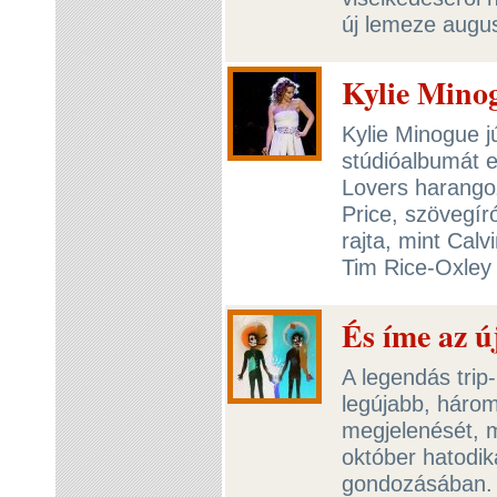
új lemeze augus
Kylie Minog
Kylie Minogue j
stúdióalbumát e
Lovers harango
Price, szövegí
rajta, mint Calv
Tim Rice-Oxley
És íme az ú
A legendás trip
legújabb, három
megjelenését, 
október hatodik
gondozásában