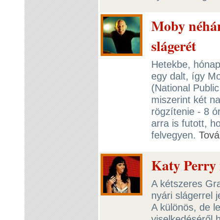
Moby néhány
slágerét
Hetekbe, hónapo
egy dalt, így M
(National Public
miszerint két nap
rögzítenie - 8 ó
arra is futott, 
felvegyen.
Tová
Katy Perry 
A kétszeres Gra
nyári slágerre
A különös, de l
viselkedéséről