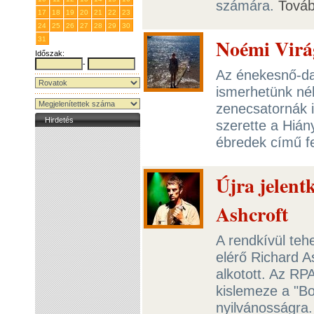
számára.
Tová
17
18
19
20
21
22
23
24
25
26
27
28
29
30
Noémi Virág
31
1
2
3
4
5
6
Időszak:
-
Az énekesnő-da
ismerhetünk néh
zenecsatornák i
Hirdetés
szerette a Hián
ébredek című fe
Újra jelentk
Ashcroft
A rendkívül teh
elérő Richard A
alkotott. Az RP
kislemeze a "Bo
nyilvánosságra