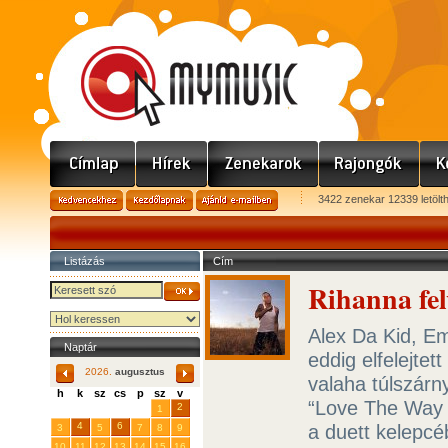
3422 zenekar 12339 letölt
Listázás
Cím
Rihanna felv
Alex Da Kid, E
Naptár
eddig elfelejtet
2026.
augusztus
valaha túlszárn
h
k
sz
cs
p
sz
v
“Love The Way Y
29
31
2
27
28
30
1
4
6
a duett kelepc
3
5
7
8
9
10
11
12
13
14
15
16