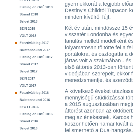
EFOTT 2018
gyermekkorát a legjobb előadó
Fishing on Orfű 2018
Destiny’s Childtól Tupacon 
Strand 2018
minden kívülről fújt.
Sziget 2018
Két év után, mindössze 15 é
SZIN 2018
visszatér Londonba és egyed
VOLT 2018
tanulás mellett modellként é
Fesztiválblog 2017
folyamatosan töltötte fel a 
Balatonsound 2017
portálokra, és osztogatta a d
Fishing on Orfű 2017
jártas volt a szakmában - és 
Strand 2017
első áttörés 2013-ban történ
Sziget 2017
videójában szerepelt, ekkor f
SZIN 2017
menedzsmentje, és szerződtet
VOLT 2017
A következő éveket utazássa
Fesztiválblog 2016
mennyiségű stúdiózással töl
Balatonsound 2016
a 2015 augusztusában megjel
EFOTT 2016
áttörést azonban az október
Fishing on Orfű 2016
meg az énekesnek. Karcos h
Strand 2016
köszönhetően hamar kivált a
Sziget 2016
felismerhető a Dua-hangzás.