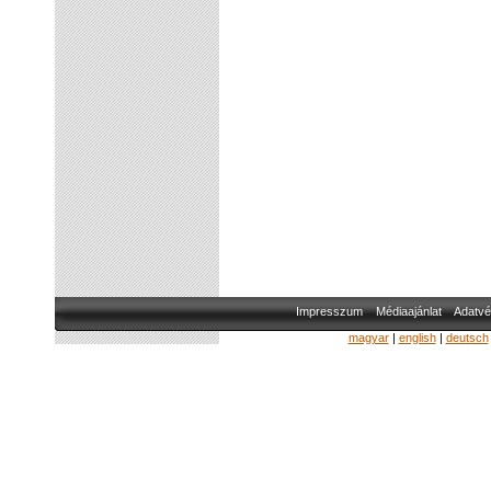
Impresszum
Médiaajánlat
Adatvé
magyar
|
english
|
deutsch