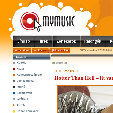
3422 zenekar 12339 letölt
Rovatok
Külföldi
Külföldi
Hazai
2016. május 11.
Koncertbeszámoló
Hotter Than Hell – itt v
Lemezkritika
Interjú
Események
Gitársuli
TOP 5
Hónap zenekara