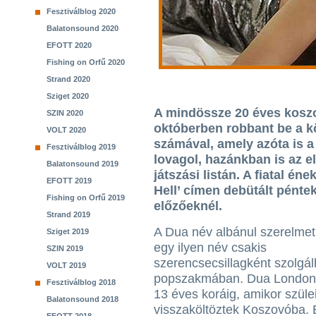
Fesztiválblog 2020
Balatonsound 2020
EFOTT 2020
Fishing on Orfű 2020
Strand 2020
Sziget 2020
A mindössze 20 éves kosz
SZIN 2020
októberben robbant be a k
VOLT 2020
számával, amely azóta is a
Fesztiválblog 2019
lovagol, hazánkban is az el
Balatonsound 2019
játszási listán. A fiatal é
EFOTT 2019
Hell’ címen debütált pént
Fishing on Orfű 2019
előzőeknél.
Strand 2019
A Dua név albánul szerelmet 
Sziget 2019
egy ilyen név csakis
SZIN 2019
szerencsecsillagként szolgál
VOLT 2019
popszakmában. Dua Londonb
Fesztiválblog 2018
13 éves koráig, amikor szüle
Balatonsound 2018
visszaköltöztek Koszovóba. É