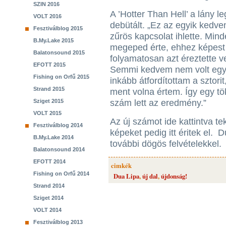
SZIN 2016
A ’Hotter Than Hell’ a lány 
VOLT 2016
debütált. „Ez az egyik kedve
Fesztiválblog 2015
zűrös kapcsolat ihlette. Mind
B.My.Lake 2015
megeped érte, ehhez képest é
Balatonsound 2015
folyamatosan azt éreztette 
EFOTT 2015
Semmi kedvem nem volt egy 
Fishing on Orfű 2015
inkább átfordítottam a sztori
Strand 2015
ment volna értem. Így egy tök
Sziget 2015
szám lett az eredmény.”
VOLT 2015
Az új számot ide kattintva t
Fesztiválblog 2014
képeket pedig itt éritek el.
B.My.Lake 2014
további dögös felvételekkel.
Balatonsound 2014
EFOTT 2014
cimkék
Fishing on Orfű 2014
Dua Lipa
,
új dal
,
újdonság!
Strand 2014
Sziget 2014
VOLT 2014
Fesztiválblog 2013