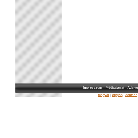
Impresszum
Médiaajánlat
Adatvé
magyar
|
english
|
deutsch