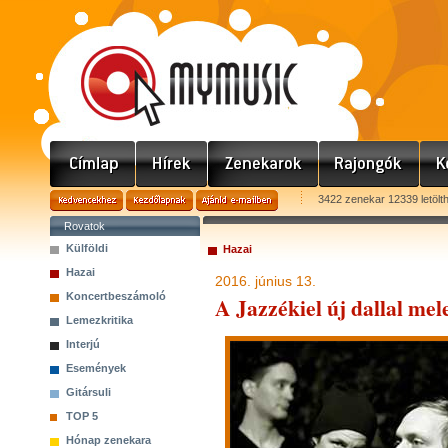
3422 zenekar 12339 letölt
Rovatok
Külföldi
Hazai
Hazai
2016. június 13.
Koncertbeszámoló
A Jazzékiel új dallal me
Lemezkritika
Interjú
Események
Gitársuli
TOP 5
Hónap zenekara