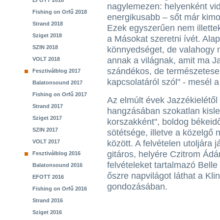
EFOTT 2018
nagylemezen: helyenként v
Fishing on Orfű 2018
energikusabb – sőt már kimon
Strand 2018
Ezek egyszerűen nem illette
Sziget 2018
a Másokat szeretni ívét. Ala
SZIN 2018
könnyedséget, de valahogy m
annak a világnak, amit ma Ja
VOLT 2018
szándékos, de természetese
Fesztiválblog 2017
kapcsolatáról szól" - mesél 
Balatonsound 2017
Fishing on Orfű 2017
Az elmúlt évek Jazzékielétől
Strand 2017
hangzásában szokatlan kislem
Sziget 2017
korszakként", boldog békeidő
SZIN 2017
sötétsége, illetve a közelgő
VOLT 2017
között. A felvételen utoljára
gitáros, helyére Czitrom Ádá
Fesztiválblog 2016
felvételeket tartalmazó Bel
Balatonsound 2016
őszre napvilágot láthat a Kl
EFOTT 2016
gondozásában.
Fishing on Orfű 2016
Strand 2016
Sziget 2016