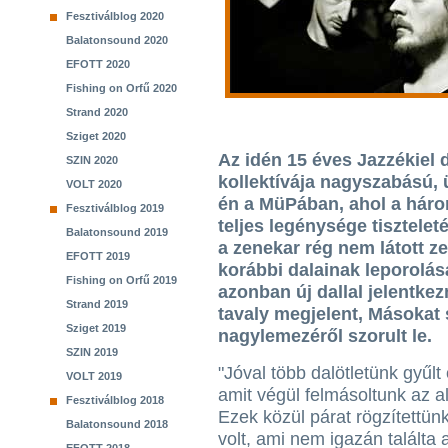
Fesztiválblog 2020
Balatonsound 2020
EFOTT 2020
Fishing on Orfű 2020
Strand 2020
Sziget 2020
Az idén 15 éves Jazzékiel d
SZIN 2020
kollektívája nagyszabású, ü
VOLT 2020
én a MüPában, ahol a hár
Fesztiválblog 2019
teljes legénysége tisztelet
Balatonsound 2019
a zenekar rég nem látott z
EFOTT 2019
korábbi dalainak leporolás
Fishing on Orfű 2019
azonban új dallal jelentke
Strand 2019
tavaly megjelent, Másokat
Sziget 2019
nagylemezéről szorult le.
SZIN 2019
"Jóval több dalötletünk gyűlt
VOLT 2019
amit végül felmásoltunk az a
Fesztiválblog 2018
Ezek közül párat rögzítettünk
Balatonsound 2018
volt, ami nem igazán találta 