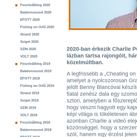
Fesztiválblog 2020
Balatonsound 2020
EFOTT 2020
Fishing on Orfű 2020
Strand 2020
Sziget 2020
2020-ban érkezik Charlie P
SZIN 2020
lázban tartsa rajongóit, há
VOLT 2020
közelmúltban.
Fesztiválblog 2019
Balatonsound 2019
A legfrissebb a „Cheating on
EFOTT 2019
amelyet a nyolcszorosan Gr
Fishing on Orfű 2019
jelölt Benny Blancóval készíte
fiatal zenész dala egy szomo
Strand 2019
sztori, amelyben a főszerep
Sziget 2019
hogy veszni hagyott egy kapc
SZIN 2019
képi világa is tökéletesen áb
VOLT 2019
azonban Charlie a videó elejé
Fesztiválblog 2018
közönséggel, hogy a szerze
Balatonsound 2018
szól, hanem egy érzést jel