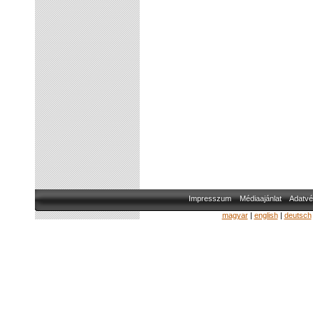
Impresszum
Médiaajánlat
Adatvé
magyar
|
english
|
deutsch