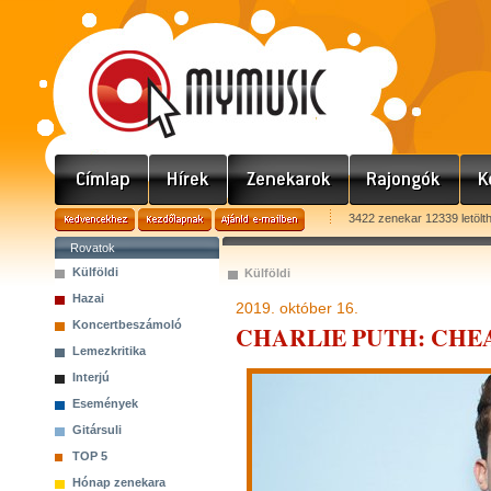
3422 zenekar 12339 letölt
Rovatok
Külföldi
Külföldi
Hazai
2019. október 16.
Koncertbeszámoló
CHARLIE PUTH: CHE
Lemezkritika
Interjú
Események
Gitársuli
TOP 5
Hónap zenekara