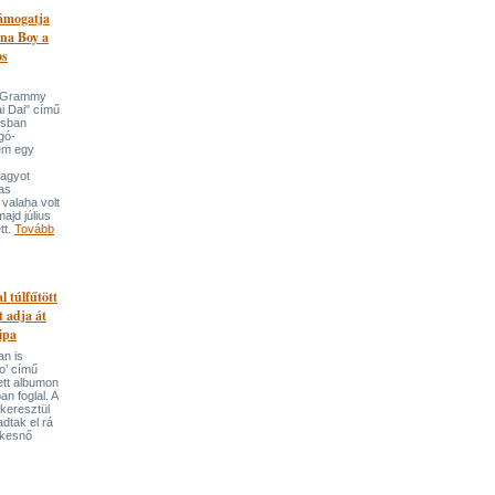
támogatja
na Boy a
os
n-Grammy
i Dai" című
usban
gó-
em egy
nagyot
tas
valaha volt
majd július
tt.
Tovább
l túlfűtött
t adja át
ipa
an is
o’ című
tett albumon
an foglal. A
keresztül
adtak el rá
ekesnő