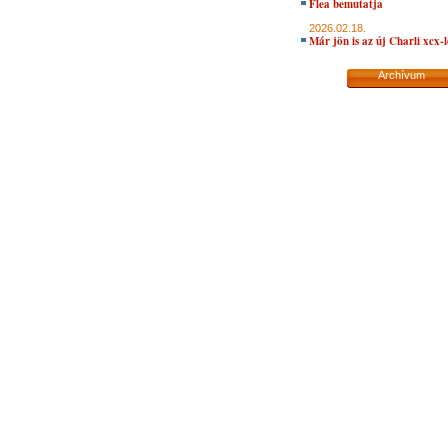
Flea bemutatja
2026.02.18.
Már jön is az új Charli xcx-
Archívum