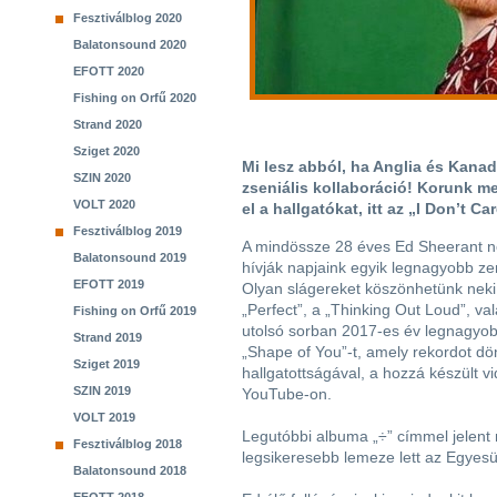
Fesztiválblog 2020
Balatonsound 2020
EFOTT 2020
Fishing on Orfű 2020
Strand 2020
Sziget 2020
Mi lesz abból, ha Anglia és Kan
SZIN 2020
zseniális kollaboráció! Korunk me
VOLT 2020
el a hallgatókat, itt az „I Don’t Ca
Fesztiválblog 2019
A mindössze 28 éves Ed Sheerant n
Balatonsound 2019
hívják napjaink egyik legnagyobb z
EFOTT 2019
Olyan slágereket köszönhetünk neki,
„Perfect”, a „Thinking Out Loud”, v
Fishing on Orfű 2019
utolsó sorban 2017-es év legnagyob
Strand 2019
„Shape of You”-t, amely rekordot dön
Sziget 2019
hallgatottságával, a hozzá készült vi
SZIN 2019
YouTube-on.
VOLT 2019
Legutóbbi albuma „÷” címmel jelent
Fesztiválblog 2018
legsikeresebb lemeze lett az Egyesü
Balatonsound 2018