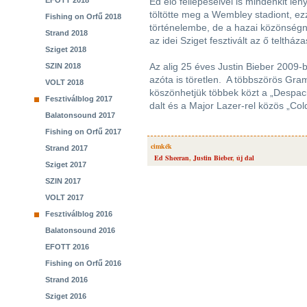
EFOTT 2018
Ed élő fellépéseivel is mindenkit le
töltötte meg a Wembley stadiont, ez
Fishing on Orfű 2018
történelembe, de a hazai közönségn
Strand 2018
az idei Sziget fesztivált az ő telthá
Sziget 2018
Az alig 25 éves Justin Bieber 2009-b
SZIN 2018
azóta is töretlen. A többszörös Gr
VOLT 2018
köszönhetjük többek közt a „Despac
Fesztiválblog 2017
dalt és a Major Lazer-rel közös „Cold
Balatonsound 2017
Fishing on Orfű 2017
cimkék
Strand 2017
Ed Sheeran
,
Justin Bieber
,
új dal
Sziget 2017
SZIN 2017
VOLT 2017
Fesztiválblog 2016
Balatonsound 2016
EFOTT 2016
Fishing on Orfű 2016
Strand 2016
Sziget 2016