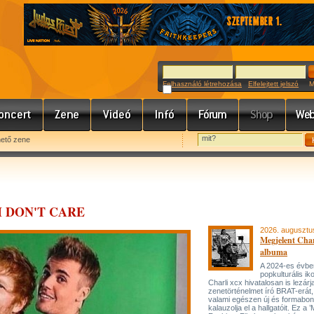
Felhasználó létrehozása
Elfelejtett jelszó
Meg
hető zene
: I DON'T CARE
2026. augusztu
Megjelent Char
albuma
A 2024-es évbe
popkulturális ik
Charli xcx hivatalosan is lezárj
zenetörténelmet író BRAT-erát
valami egészen új és formabon
kalauzolja el a hallgatóit. Ez a 