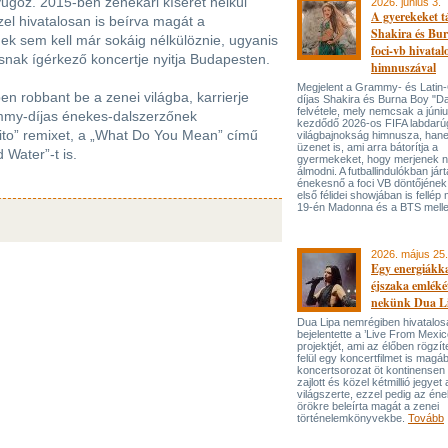
nyűgöz. 2015-ben zenekari kíséret nélkül
2026. június 3.
A gyerekeket 
zel hivatalosan is beírva magát a
Shakira és Bur
ek sem kell már sokáig nélkülöznie, ugyanis
foci-vb hivatal
zasnak ígérkező koncertje nyitja Budapesten.
himnuszával
Megjelent a Grammy- és Lati
en robbant be a zenei világba, karrierje
díjas Shakira és Burna Boy "Da
felvétele, mely nemcsak a júni
ammy-díjas énekes-dalszerzőnek
kezdődő 2026-os FIFA labdarú
ito” remixet, a „What Do You Mean” című
világbajnokság himnusza, han
üzenet is, ami arra bátorítja a
 Water”-t is.
gyermekeket, hogy merjenek 
álmodni. A futballindulókban jár
énekesnő a foci VB döntőjének 
első félidei showjában is fellép 
19-én Madonna és a BTS melle
2026. május 25.
Egy energiákka
éjszaka emléké
nekünk Dua L
Dua Lipa nemrégiben hivatalos
bejelentette a ’Live From Mexic
projektjét, ami az élőben rögzí
felül egy koncertfilmet is magáb
koncertsorozat öt kontinensen 
zajlott és közel kétmillió jegyet 
világszerte, ezzel pedig az én
örökre beleírta magát a zenei
történelemkönyvekbe.
Tovább