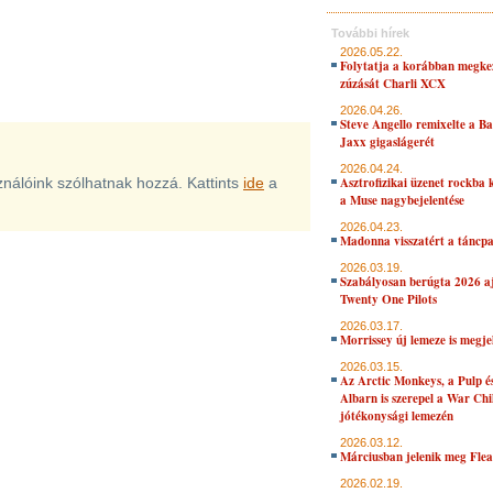
További hírek
2026.05.22.
Folytatja a korábban megke
zúzását Charli XCX
2026.04.26.
Steve Angello remixelte a B
Jaxx gigaslágerét
2026.04.24.
sználóink szólhatnak hozzá. Kattints
ide
a
Asztrofizikai üzenet rockba 
a Muse nagybejelentése
2026.04.23.
Madonna visszatért a táncpa
2026.03.19.
Szabályosan berúgta 2026 aj
Twenty One Pilots
2026.03.17.
Morrissey új lemeze is megje
2026.03.15.
Az Arctic Monkeys, a Pulp 
Albarn is szerepel a War Chi
jótékonysági lemezén
2026.03.12.
Márciusban jelenik meg Flea
2026.02.19.