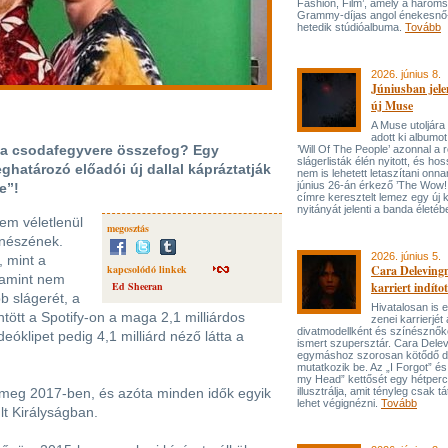
Fashion, Film’, amely a három
Grammy-díjas angol énekesnő
hetedik stúdióalbuma.
Tovább
2026. június 8.
Júniusban jele
új Muse
A Muse utoljára
adott ki albumot
ada csodafegyvere összefog? Egy
’Will Of The People’ azonnal a 
slágerlisták élén nyitott, és hos
ghatározó előadói új dallal kápráztatják
nem is lehetett letaszítani onna
június 26-án érkező ’The Wow! 
re”!
címre keresztelt lemez egy új 
nyitányát jelenti a banda életé
em véletlenül
megosztás
enészének.
2026. június 5.
 mint a
kapcsolódó linkek
Cara Delevingn
alamint nem
Ed Sheeran
karriert indítot
b slágerét, a
Hivatalosan is el
tött a Spotify-on a maga 2,1 milliárdos
zenei karrierjé
divatmodellként és színésznőké
deóklipet pedig 4,1 milliárd néző látta a
ismert szupersztár. Cara Delev
egymáshoz szorosan kötődő da
mutatkozik be. Az „I Forgot” és
my Head” kettősét egy hétperce
 meg 2017-ben, és azóta minden idők egyik
illusztrálja, amit tényleg csak tát
lehet végignézni.
Tovább
lt Királyságban.