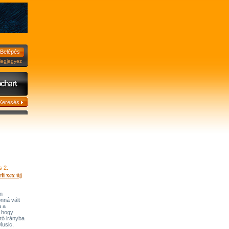
jegyez
s 2.
li xcx új
n
onná vált
a a
, hogy
tó irányba
’Music,