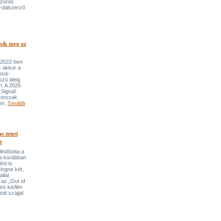
szoros
-dalszerző
nik meg az
 2022-ben
: akkor a
rock-
szú ideig
n. A 2026.
Signal’
korszak
ben.
Tovább
e zenei
t
indította a
t a korábban
nt is
ingne két,
llal
 az „Out of
s kisfilm
ott szájjal