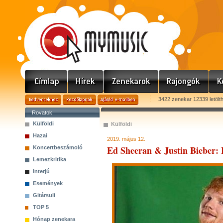
3422 zenekar 12339 letölt
Rovatok
Külföldi
Külföldi
Hazai
2019. május 12.
Ed Sheeran & Justin Bieber
Koncertbeszámoló
Lemezkritika
Interjú
Események
Gitársuli
TOP 5
Hónap zenekara