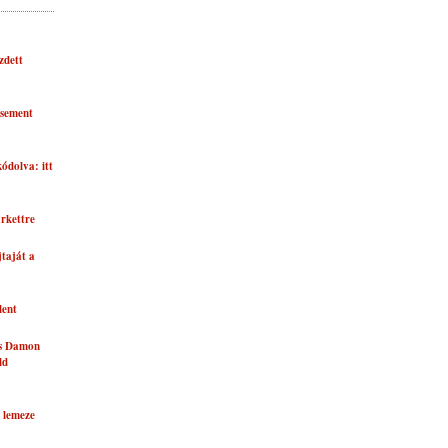
zdett
asement
kódolva: itt
rkettre
taját a
lent
és Damon
ld
 lemeze