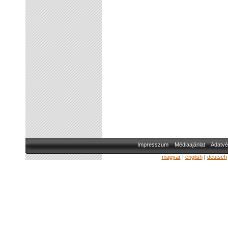
Impresszum
Médiaajánlat
Adatvé
magyar
|
english
|
deutsch