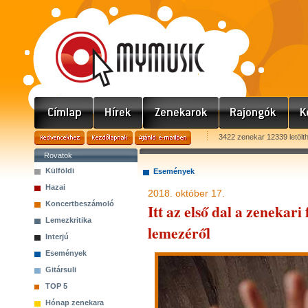
3422 zenekar 12339 letölt
Rovatok
Külföldi
Események
Hazai
2018. október 17.
Koncertbeszámoló
Itt az első dal a zenekari
Lemezkritika
lemezéről
Interjú
Események
Gitársuli
TOP 5
Hónap zenekara