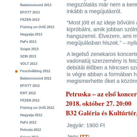
megszólalás már nem a kere
Balatonsound 2013
inkább a megújulásról.
EFOTT 2013
FEZEN 2013
“Most jött el az ideje bővüln
Fishing on Orfű 2013
kipróbálni, amik jobban szól
Hegyalja 2013
hangszerrel. Élvezem, ami m
PaFe 2013
megújulásban hiszek.” – nyil
Sziget 2013
A legelső zenekaros koncert
SZIN 2013
vadonatúj szerzemény is felc
VOLT 2013
debütál élőben a Nincsen sz
Fesztiválblog 2012
is végre abban a formában 
Balatonsound 2012
megismerhette őket a közön
EFOTT 2012
Petruska – az első konce
EXIT 2012
FEZEN 2012
2018. október 27. 20:00
Fishing on Orfű 2012
B32 Galéria és Kultúrtér
Hegyalja 2012
PaFe 2012
Jegyár: 1900 Ft
Pohoda 2012
Jegy
ITT
!