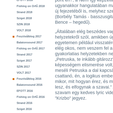
pont én?, a Nem így képzelt
EFOTT 2018
ugyanakkor hangulatában már
Fishing on Orfű 2018
új fejezetéből is, melyhez sze
Strand 2018
(Borbély Tamás - basszusgit
Sziget 2018
Bence – hegedű).
SZIN 2018
VOLT 2018
„Általában elég beszédes va
helyzetekről szól, amikben 
Fesztiválblog 2017
egyetemen például visszatér
Balatonsound 2017
elég okos, nem veszem fel a 
Fishing on Orfű 2017
gyakorlatias helyzetekben ne
Strand 2017
„Petruska, te inkább gitároz
Sziget 2017
képességem elismerése volt,
SZIN 2017
meséli Petruska a dal kapcsá
VOLT 2017
csattanó, én, a logikus ember
Fesztiválblog 2016
mikor, mit hogyan érez, és m
Balatonsound 2016
lesz, és elfogynak a szavai
EFOTT 2016
szavam egy kedves lyric vide
Fishing on Orfű 2016
"Krizbo" jegyez.
Strand 2016
Sziget 2016