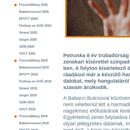
Fesztiválblog 2020
Balatonsound 2020
EFOTT 2020
Fishing on Orfű 2020
Strand 2020
Sziget 2020
SZIN 2020
VOLT 2020
Petruska 8 év trubadúrság 
Fesztiválblog 2019
zenekari kísérettel színpad
ben. A folyton kísérletező
Balatonsound 2019
ráadásul már a készülő har
EFOTT 2019
dalokat, mely hangulatáró
Fishing on Orfű 2019
szavam árulkodik.
Strand 2019
Sziget 2019
A Babarci Bulcsúval közösen 
SZIN 2019
nem véletlenül lett a harmad
VOLT 2019
nagylemez előfutárának kivá
Fesztiválblog 2018
Egyértelmű zenei folytatása
olyan jellegzetes dalainak, m
Balatonsound 2018