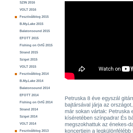
SZIN 2016
VOLT 2016
Fesztiválblog 2015
B.My.Lake 2015
Balatonsound 2015
EFOTT 2015
Fishing on Orfű 2015
Strand 2015
Sziget 2015
VOLT 2015
Fesztiválblog 2014
B.My.Lake 2014
Balatonsound 2014
EFOTT 2014
Petruska 8 éve egyszál gitár
Fishing on Orfű 2014
bajtársával járja az országot,
Strand 2014
már sokan vártak: Petruska e
Sziget 2014
kíséretében színpadra! És b
megszokhattuk az énekes-da
VOLT 2014
koncertjein a legkülönfélébb
Fesztiválblog 2013