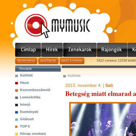
3422 zenekar 12339 letölt
Rovatok
Külföldi
Külföldi
Hazai
2013. november 4. |
Sali
Koncertbeszámoló
Betegség miatt elmarad 
Lemezkritika
Interjú
Események
Gitársuli
TOP 5
Hónap zenekara