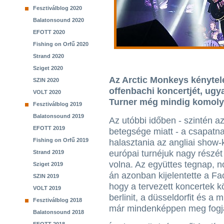
Fesztiválblog 2020
Balatonsound 2020
EFOTT 2020
Fishing on Orfű 2020
Strand 2020
Sziget 2020
Az Arctic Monkeys kénytel
SZIN 2020
offenbachi koncertjét, ugy
VOLT 2020
Turner még mindig komoly 
Fesztiválblog 2019
Balatonsound 2019
Az utóbbi időben - szintén a
EFOTT 2019
betegsége miatt - a csapatnak
Fishing on Orfű 2019
halasztania az angliai show-k
európai turnéjuk nagy részé
Strand 2019
volna. Az együttes tegnap, 
Sziget 2019
án azonban kijelentette a F
SZIN 2019
hogy a tervezett koncertek k
VOLT 2019
berlinit, a düsseldorfit és a 
Fesztiválblog 2018
már mindenképpen meg fogjá
Balatonsound 2018