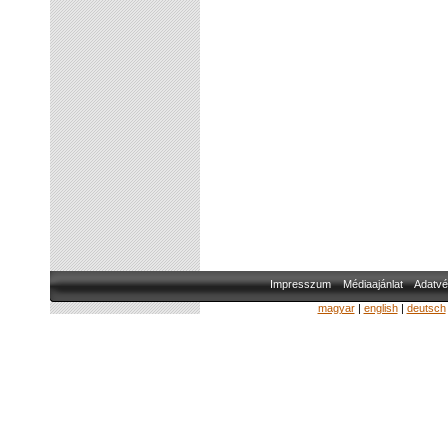
Impresszum
Médiaajánlat
Adatvé
magyar
|
english
|
deutsch