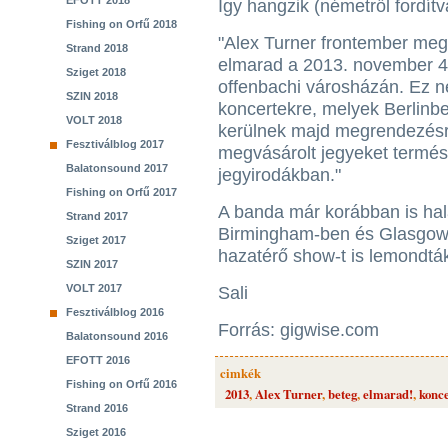
EFOTT 2018
Így hangzik (németről fordít
Fishing on Orfű 2018
"Alex Turner frontember meg
Strand 2018
elmarad a 2013. november 4-
Sziget 2018
offenbachi városházán. Ez 
SZIN 2018
koncertekre, melyek Berlin
VOLT 2018
kerülnek majd megrendezésr
Fesztiválblog 2017
megvásárolt jegyeket termész
Balatonsound 2017
jegyirodákban."
Fishing on Orfű 2017
A banda már korábban is hala
Strand 2017
Birmingham-ben és Glasgow-b
Sziget 2017
hazatérő show-t is lemondtá
SZIN 2017
VOLT 2017
Sali
Fesztiválblog 2016
Forrás: gigwise.com
Balatonsound 2016
EFOTT 2016
cimkék
Fishing on Orfű 2016
2013
,
Alex Turner
,
beteg
,
elmarad!
,
konc
Strand 2016
Sziget 2016