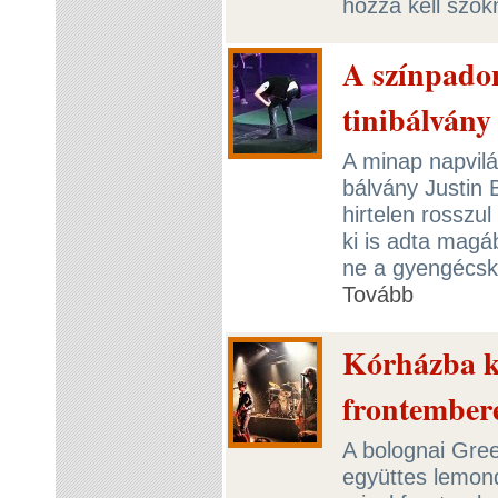
hozzá kell szo
A színpadon
tinibálvány
A minap napvilág
bálvány Justin 
hirtelen rosszul
ki is adta magá
ne a gyengécske
Tovább
Kórházba k
frontember
A bolognai Gre
együttes lemond