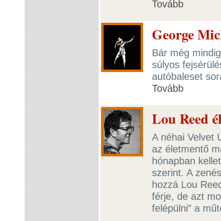
Tovább
George Mic
Bár még mindig
súlyos fejsérül
autóbaleset sor
Tovább
Lou Reed él
A néhai Velvet
az életmentő má
hónapban kellet
szerint. A zené
hozzá Lou Reedh
férje, de azt m
felépülni” a mű