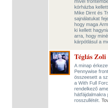
mivel frontembe
kórházba kellett
Mike Dirnt és 
sajnálatukat fej
hogy maga Armst
ki kellett hagyn
arra, hogy min
kárpótlásul a m
Téglás Zoli
A minap érkezett
Pennywise front
összeesett a s
a With Full For
rendelkező amer
hátfájdalmakra 
rosszullétét.
To