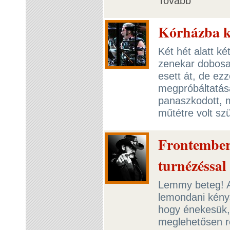
Tovább
Kórházba ke
Két hét alatt ké
zenekar dobosa
esett át, de ez
megpróbáltatása
panaszkodott, m
műtétre volt s
Frontemberü
turnézéssa
Lemmy beteg! A
lemondani kénys
hogy énekesük,
meglehetősen ro