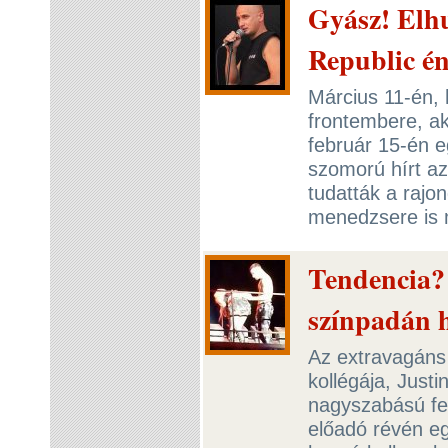
Gyász! Elhu
Republic é
Március 11-én, 
frontembere, ak
február 15-én eg
szomorú hírt az
tudatták a rajo
menedzsere is 
Tendencia?
színpadán 
Az extravagáns
kollégája, Just
nagyszabású fel
előadó révén eg