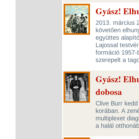
Gyász! Elhu
2013. március 
követően elhunyt
együttes alapító
Lajossal testvé
formáció 1957-be
szerepelt a tag
Gyász! Elh
dobosa
Clive Burr kedd 
korában. A zené
multiplexet dia
a halál otthoná