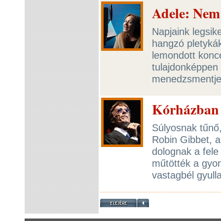
Adele: Nem
Napjaink legsik
hangzó pletykák
lemondott konce
tulajdonképpen
menedzsmentje i
Kórházban 
Súlyosnak tűnő,
Robin Gibbet, a
dolognak a fele
műtötték a gyom
vastagbél gyull