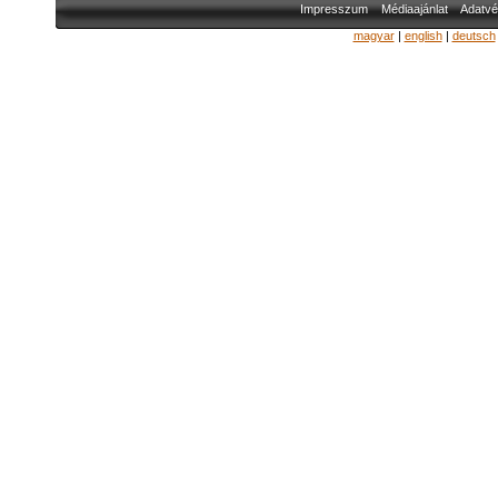
Impresszum
Médiaajánlat
Adatvé
magyar
|
english
|
deutsch