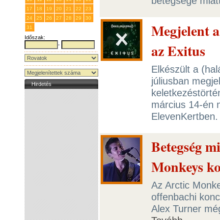
betegsége miatt
17
18
19
20
21
22
23
24
25
26
27
28
29
30
Megjelent a
31
1
2
3
4
5
6
Időszak:
az Exitus
-
Elkészült a (ha
júliusban megje
Hirdetés
keletkezéstörté
március 14-én 
ElevenKertben
Betegség mi
Monkeys ko
Az Arctic Monke
offenbachi konc
Alex Turner még