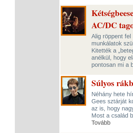
Kétségbeeset
AC/DC tag
Alig röppent fel
munkálatok szün
Kitették a „bete
anélkül, hogy el
pontosan mi a b
Súlyos rákb
Néhány hete hír
Gees sztárját kó
az is, hogy nag
Most a család b
Tovább