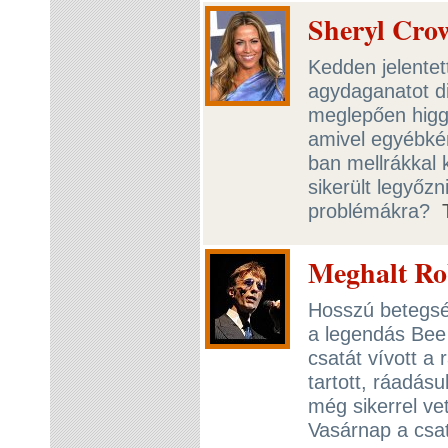
Sheryl Cro
Kedden jelente
agydaganatot di
meglepően higga
amivel egyébké
ban mellrákkal 
sikerült legyőz
problémákra?
Meghalt Ro
Hosszú betegsé
a legendás Bee
csatát vívott a 
tartott, ráadás
még sikerrel vet
Vasárnap a csat