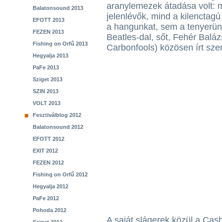
aranylemezek átadása volt: 
Balatonsound 2013
jelenlévők, mind a kilencta
EFOTT 2013
a hangunkat, sem a tenyerünk
FEZEN 2013
Beatles-dal, sőt, Fehér Baláz
Fishing on Orfű 2013
Carbonfools) közösen írt sze
Hegyalja 2013
PaFe 2013
Sziget 2013
SZIN 2013
VOLT 2013
Fesztiválblog 2012
Balatonsound 2012
EFOTT 2012
EXIT 2012
FEZEN 2012
Fishing on Orfű 2012
Hegyalja 2012
PaFe 2012
Pohoda 2012
A saját slágerek közül a Cas