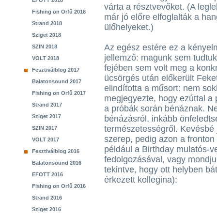
EFOTT 2018
várta a résztvevőket. (A legl
Fishing on Orfű 2018
már jó előre elfoglalták a h
Strand 2018
ülőhelyeket.)
Sziget 2018
Az egész estére ez a kényel
SZIN 2018
jellemző: magunk sem tudtuk,
VOLT 2018
fejében sem volt meg a konk
Fesztiválblog 2017
ücsörgés után előkerült Fekete
Balatonsound 2017
elindította a műsort: nem so
Fishing on Orfű 2017
megjegyezte, hogy ezúttal a p
Strand 2017
a próbák során bénáznak. Ne
Sziget 2017
bénázásról, inkább önfeledtsé
természetességről. Kevésbé j
SZIN 2017
szerep, pedig azon a fronton 
VOLT 2017
például a Birthday mulatós-ver
Fesztiválblog 2016
fedolgozásával, vagy mondjuk e
Balatonsound 2016
tekintve, hogy ott helyben bá
EFOTT 2016
érkezett kollegina):
Fishing on Orfű 2016
Strand 2016
Sziget 2016