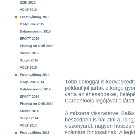
SZIN 2016
VOLT 2016
Fesztiválblog 2015
B.My.Lake 2015
Balatonsound 2015
EFOTT 2015
Fishing on Orfű 2015
Strand 2015
Sziget 2015
VOLT 2015
Fesztiválblog 2014
Több dologgal is kedveskedt
B.My.Lake 2014
például jól jártak a korgó gy
Balatonsound 2014
várta az éhesebbeket, belépé
EFOTT 2014
Carbonfools logójával ellátott
Fishing on Orfű 2014
Strand 2014
A műsorra visszatérve, Balá
Sziget 2014
beszédben is hallatni a hangj
viszonyáról, nagyon hosszan
VOLT 2014
számára fontosaknak. A leg
Fesztiválblog 2013