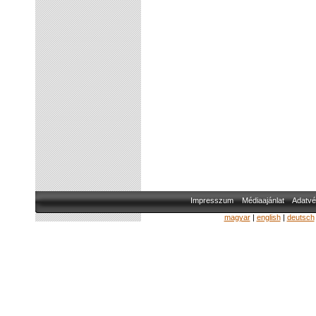
Impresszum
Médiaajánlat
Adatvé
magyar
|
english
|
deutsch