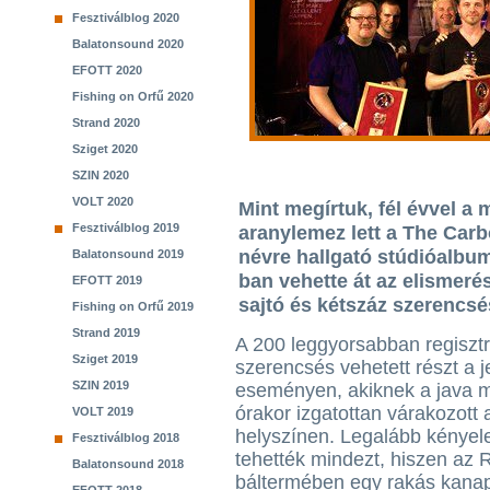
Fesztiválblog 2020
Balatonsound 2020
EFOTT 2020
Fishing on Orfű 2020
Strand 2020
Sziget 2020
SZIN 2020
VOLT 2020
Mint megírtuk, fél évvel a
Fesztiválblog 2019
aranylemez lett a The Car
névre hallgató stúdióalbum
Balatonsound 2019
ban vehette át az elismeré
EFOTT 2019
sajtó és kétszáz szerencsé
Fishing on Orfű 2019
Strand 2019
A 200 leggyorsabban regisztr
Sziget 2019
szerencsés vehetett részt a j
SZIN 2019
eseményen, akiknek a java m
órakor izgatottan várakozott 
VOLT 2019
helyszínen. Legalább kénye
Fesztiválblog 2018
tehették mindezt, hiszen az 
Balatonsound 2018
báltermében egy rakás kanap