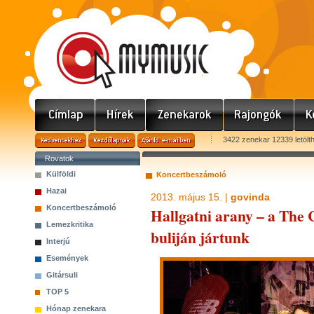
3422 zenekar 12339 letölt
Rovatok
Külföldi
Koncertbeszámoló
Hazai
2013. május 15. |
govinda
Koncertbeszámoló
Hallgatni arany – a The
Lemezkritika
buliján jártunk
Interjú
Események
Gitársuli
TOP 5
Hónap zenekara