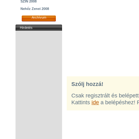
SZIN 2008
Nehéz Zenei 2008
Archívum
Hirdetés
Szólj hozzá!
Csak regisztrált és belépet
Kattints
ide
a belépéshez! 