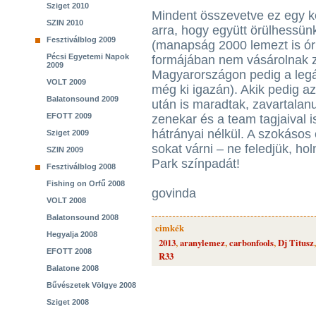
Sziget 2010
Mindent összevetve ez egy k
SZIN 2010
arra, hogy együtt örülhessünk
Fesztiválblog 2009
(manapság 2000 lemezt is óriá
Pécsi Egyetemi Napok
formájában nem vásárolnak z
2009
Magyarországon pedig a legáli
VOLT 2009
még ki igazán). Akik pedig az
Balatonsound 2009
után is maradtak, zavartalanu
EFOTT 2009
zenekar és a team tagjaival i
hátrányai nélkül. A szokásos
Sziget 2009
sokat várni – ne feledjük, ho
SZIN 2009
Park színpadát!
Fesztiválblog 2008
Fishing on Orfű 2008
govinda
VOLT 2008
Balatonsound 2008
cimkék
Hegyalja 2008
2013
,
aranylemez
,
carbonfools
,
Dj Titusz
EFOTT 2008
R33
Balatone 2008
Bűvészetek Völgye 2008
Sziget 2008