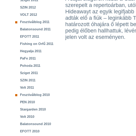
Sziget 2012
szerepelt a repertoárban, ut
SZIN 2012
Hideawayt az egyik legifjabb
VOLT 2012
adták elő a fiúk – leginkább 
Fesztiválblog 2011
határozott óhajára ő lépett b
Balatonsound 2011
pedig élőben hallhattuk, lév
jelen volt az eseményen.
EFOTT 2011
Fishing on Orfű 2011
Hegyalja 2011
PaFe 2011
Pohoda 2011
Sziget 2011
SZIN 2011
Volt 2011
Fesztiválblog 2010
PEN 2010
Stargarden 2010
Volt 2010
Balatonsound 2010
EFOTT 2010