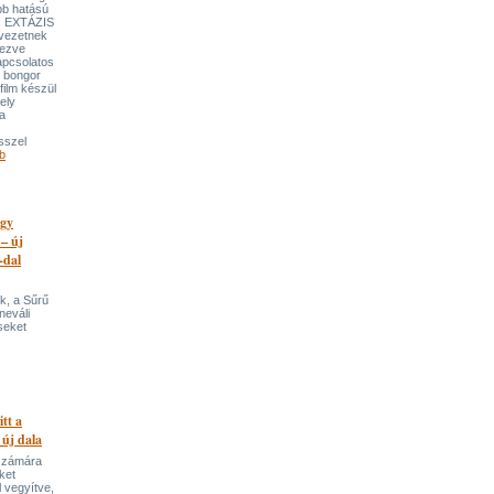
bb hatású
es EXTÁZIS
gvezetnek
yezve
apcsolatos
y bongor
film készül
ely
a
sszel
b
egy
 – új
-dal
k, a Sűrű
neváli
seket
itt a
 új dala
 számára
ket
 vegyítve,