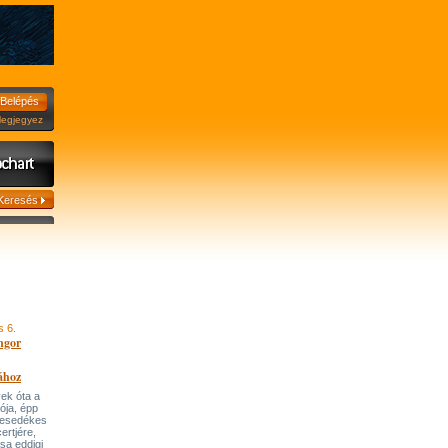
jegyez
s 6.
ngor
ához
ek óta a
tója, épp
 esedékes
ertjére,
ása eddigi