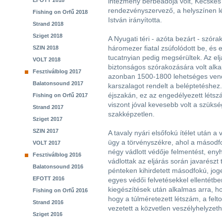
EFOTT 2018
intézmény bérbeadója volt, Kecské
rendezvényszervező, a helyszínen l
Fishing on Orfű 2018
István irányította.
Strand 2018
Sziget 2018
A Nyugati téri - azóta bezárt - szór
háromezer fiatal zsúfolódott be, és 
SZIN 2018
tucatnyian pedig megsérültek. Az el
VOLT 2018
biztonságos szórakozására volt alk
Fesztiválblog 2017
azonban 1500-1800 lehetséges vend
Balatonsound 2017
karszalagot rendelt a beléptetéshez. 
éjszakán, ez az engedélyezett léts
Fishing on Orfű 2017
viszont jóval kevesebb volt a szüks
Strand 2017
szakképzetlen.
Sziget 2017
SZIN 2017
A tavaly nyári elsőfokú ítélet után a 
ügy a törvényszékre, ahol a másodf
VOLT 2017
négy vádlott védője felmentést, enyhít
Fesztiválblog 2016
vádlottak az eljárás során javarész
Balatonsound 2016
pénteken kihirdetett másodfokú, jog
EFOTT 2016
egyes védői felvetésekkel ellentétbe
kiegészítések után alkalmas arra, hog
Fishing on Orfű 2016
hogy a túlméretezett létszám, a felt
Strand 2016
vezetett a közvetlen veszélyhelyzet
Sziget 2016