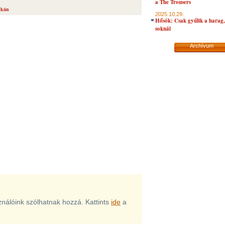
a The Trousers
lkán
2025.10.29.
Hősök: Csak gyűlik a harag, 
soknál
Archívum
sználóink szólhatnak hozzá. Kattints
ide
a