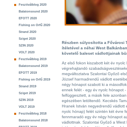
Fesztiválblog 2020
Balatonsound 2020
EFOTT 2020
Fishing on Orfű 2020
Strand 2020
Sziget 2020
Részben súlyosította a Fővárosi 
SZIN 2020
ítéletével a néhai West Balkánban
VOLT 2020
követelő baleset vádlottjainak bü
Fesztiválblog 2019
Az első fokon kiszabott két év nyol
Balatonsound 2019
végrehajtandó szabadságvesztések
EFOTT 2019
megváltoztatva Szalontai Győző els
József harmadrendű vádlott esetéb
Fishing on Orfű 2019
négy hónapot szabott ki a másodfok
Strand 2019
ennek felét - egy év nyolc hónapot -
Sziget 2019
felfüggesztett, a másik fele azonban 
SZIN 2019
egészében letöltendő. Kecskés Ta
Hranek István negyedrendű vádlott e
VOLT 2019
nyolc hónap) felét szintén két évre 
Fesztiválblog 2018
fennmaradó egy év négy hónapot azo
Balatonsound 2018
vádlottnak. Szalontai Győző a West 