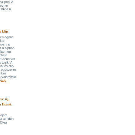
ha-pop. A
locher
 hívja a
 klip
ben egyre
ekar
mosni a
s a hiphop
álta meg
rhető
re azonban
rtozik. A
ial és rap-
e egyszerre
rikus,
 valamiféle
vább
ca: új
 a Hősök
roject
a az idén
03-as