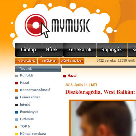
3422 zenekar 12339 letölt
Rovatok
Külföldi
Hazai
Hazai
2013. április 14. |
MTI
Diszkótragédia, West Balkán: 
Koncertbeszámoló
Lemezkritika
Interjú
Események
Gitársuli
TOP 5
Hónap zenekara