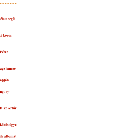
ében segít
bi közös
Péter
nagylemeze
lapján
ungary-
tt az Artúr
közös ügye
dik albumát