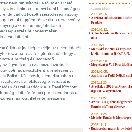
ttak nem tanúsították a tőlük elvárható
elyszín alkalmas-e ennyi fiatal biztonságos
További hírek
drendű vádlott között szerződéses viszony
2026.04.25.
A szürke hétköznapok túlélés
forgalomtól függően részesült a rendezvény
Freddie
ékenység akkoriban meglehetősen
2026.02.12.
abadságvesztés büntetés mellett
Artúr Rambo és Bérczesi Ro
ta a vádlottakat.
dala
2026.02.01.
saládjának jogi képviselője az ítélethirdetést
Mogyoró Kornél és Papesch 
yfelei számára az a legfontosabb, hogy a
közös albuma a R.O.T.A.N.
ndta a bíróság és letöltendő
2026.01.06.
y az ügynek ez a szakasza lezártnak
Megjelent a Vad Fruttik új 
 hogy pótmagánvádlóként a rendezvényt
2026.01.05.
Azahriah a Fedél Nélkül cím
st Balkán Kft. másik, jelen eljárásban az
vezetőjének a felelősségre vonását is
2025.11.28.
Átadták a 2025-ös Music H
atóan ősszel kezdődik el a Pesti Központi
díjakat Veszprémben
íróság előtt kártérítési pert is indítanak az
gyző és más jogi, illetve természetes
2025.11.27.
Az élet a legjobb: megérkeze
Rambo első nagylemeze
2025.11.26.
Molnár Tamás és Mehringer 
2025.11.11.
Budapesten mutatja be hete