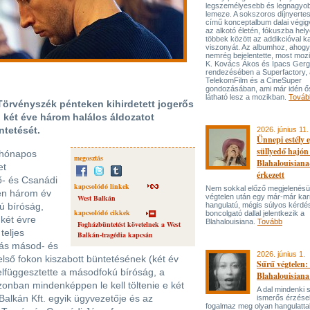
legszemélyesebb és legnagyo
lemeze. A sokszoros díjnyert
című konceptalbum dalai végi
az alkotó életén, fókuszba hel
többek között az addikcióval k
viszonyát. Az albumhoz, ahog
nemrég bejelentette, most mozi
K. Kovács Ákos és Ipacs Gerg
rendezésében a Superfactory, 
TelekomFilm és a CineSuper
gondozásában, ami már idén ő
látható lesz a mozikban.
Továb
Törvényszék pénteken kihirdetett jogerős
 két éve három halálos áldozatot
ntetését.
2026. június 11.
Ünnepi estély 
süllyedő hajón
c hónapos
megosztás
Blahalouisiana
et
érkezett
ő- és Csanádi
kapcsolódó linkek
Nem sokkal előző megjelenésü
en három év
végtelen után egy már-már kar
West Balkán
ú bíróság,
hangulatú, mégis súlyos kérdé
kapcsolódó cikkek
boncolgató dallal jelentkezik a
 két évre
Blahalouisiana.
Tovább
Fogházbüntetést követelnek a West
teljes
Balkán-tragédia kapcsán
más másod- és
2026. június 1.
lső fokon kiszabott büntetésének (két év
Sűrű végtelen: 
felfüggesztette a másodfokú bíróság, a
Blahalouisiana
nban mindenképpen le kell töltenie e két
A dal mindenki
Balkán Kft. egyik ügyvezetője és az
ismerős érzése
fogalmaz meg olyan hangulattal