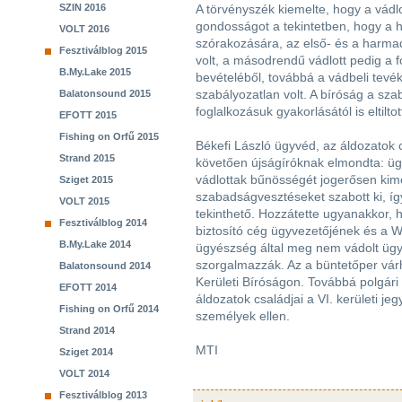
SZIN 2016
A törvényszék kiemelte, hogy a vádlo
gondosságot a tekintetben, hogy a h
VOLT 2016
szórakozására, az első- és a harma
Fesztiválblog 2015
volt, a másodrendű vádlott pedig a 
B.My.Lake 2015
bevételéből, továbbá a vádbeli tev
szabályozatlan volt. A bíróság a sz
Balatonsound 2015
foglalkozásuk gyakorlásától is eltiltot
EFOTT 2015
Fishing on Orfű 2015
Békefi László ügyvéd, az áldozatok c
Strand 2015
követően újságíróknak elmondta: üg
vádlottak bűnösségét jogerősen kimo
Sziget 2015
szabadságvesztéseket szabott ki, íg
VOLT 2015
tekinthető. Hozzátette ugyanakkor,
Fesztiválblog 2014
biztosító cég ügyvezetőjének és a We
B.My.Lake 2014
ügyészség által meg nem vádolt ügy
szorgalmazzák. Az a büntetőper várh
Balatonsound 2014
Kerületi Bíróságon. Továbbá polgári b
EFOTT 2014
áldozatok családjai a VI. kerületi je
Fishing on Orfű 2014
személyek ellen.
Strand 2014
MTI
Sziget 2014
VOLT 2014
Fesztiválblog 2013