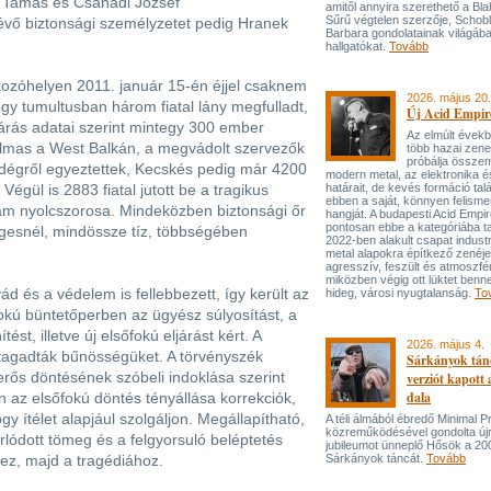
s Tamás és Csanádi József
amitől annyira szerethető a Bla
Sűrű végtelen szerzője, Schob
évő biztonsági személyzetet pedig Hranek
Barbara gondolatainak világába
hallgatókat.
Tovább
akozóhelyen 2011. január 15-én éjjel csaknem
2026. május 20.
egy tumultusban három fiatal lány megfulladt,
Új Acid Empire
járás adatai szerint mintegy 300 ember
Az elmúlt évek
almas a West Balkán, a megvádolt szervezők
több hazai zen
próbálja össze
égről egyeztettek, Kecskés pedig már 4200
modern metal, az elektronika é
Végül is 2883 fiatal jutott be a tragikus
határait, de kevés formáció tal
ebben a saját, könnyen felisme
zám nyolcszorosa. Mindeközben biztonsági őr
hangját. A budapesti Acid Empi
pontosan ebbe a kategóriába ta
égesnél, mindössze tíz, többségében
2022-ben alakult csapat industr
metal alapokra építkező zenéj
agresszív, feszült és atmoszfé
miközben végig ott lüktet benne
vád és a védelem is fellebbezett, így került az
hideg, városi nyugtalanság.
To
okú büntetőperben az ügyész súlyosítást, a
ést, illetve új elsőfokú eljárást kért. A
2026. május 4.
t tagadták bűnösségüket. A törvényszék
Sárkányok tán
erős döntésének szóbeli indoklása szerint
verziót kapott
dala
n az elsőfokú döntés tényállása korrekciók,
y ítélet alapjául szolgáljon. Megállapítható,
A téli álmából ébredő Minimal P
közreműködésével gondolta újr
orlódott tömeg és a felgyorsuló beléptetés
jubileumot ünneplő Hősök a 20
hez, majd a tragédiához.
Sárkányok táncát.
Tovább