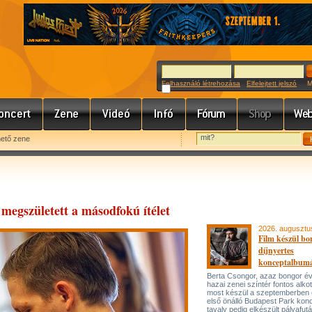
Felhasználó létrehozása
Elfelejtett jelszó
Meg
hető zene
megszületett a másodfokú ítélet
2026. augusztu
Film készül bo
díjnyertes
konceptalbum
Berta Csongor, azaz bongor év
hazai zenei színtér fontos alko
most készül a szeptemberben
első önálló Budapest Park konc
tavaly pedig elkészült pályafut