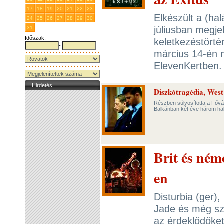
17
18
19
20
21
22
23
Elkészült a (ha
24
25
26
27
28
29
30
júliusban megje
31
1
2
3
4
5
6
Időszak:
keletkezéstörté
-
március 14-én 
ElevenKertben
Hirdetés
Diszkótragédia, West
Részben súlyosította a Fővár
Balkánban két éve három halá
Brit és né
en
Disturbia (ger),
Jade és még szá
az érdeklődőket