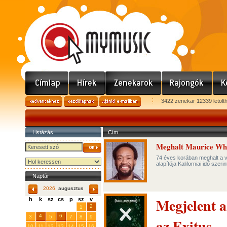
3422 zenekar 12339 letölt
Listázás
Cím
Meghalt Maurice Whi
74 éves korában meghalt a v
alapítója Kaliforniai idő sze
Naptár
2026.
augusztus
Megjelent a
h
k
sz
cs
p
sz
v
29
31
2
27
28
30
1
4
6
3
5
7
8
9
az Exitus
10
11
12
13
14
15
16