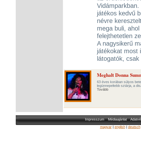
Vidámparkban. 
játékos kedvű 
névre keresztel
mega buli, aho
felejthetetlen 
A nagysikerű má
játékokat most i
látogatók, csak
Meghalt Donna Sum
63 éves korában súlyos bet
legünnepeltebb sztárja, a dis
Tovább
Impresszum
Médiaajánlat
Adatvé
magyar
|
english
|
deutsch