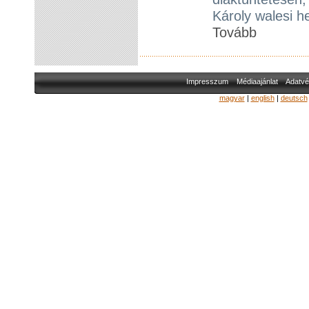
Károly walesi he
Tovább
Impresszum
Médiaajánlat
Adatvé
magyar
|
english
|
deutsch