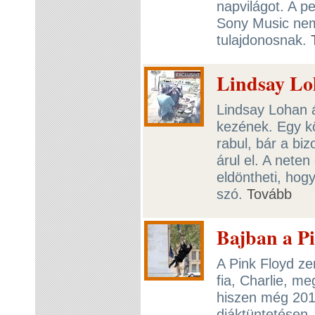
napvilágot. A p
Sony Music nem 
tulajdonosnak.
Lindsay Lo
Lindsay Lohan á
kezének. Egy köz
rabul, bár a bi
árul el. A net
eldöntheti, hog
szó.
Tovább
Bajban a Pi
A Pink Floyd z
fia, Charlie, m
hiszen még 201
diáktüntetésen,