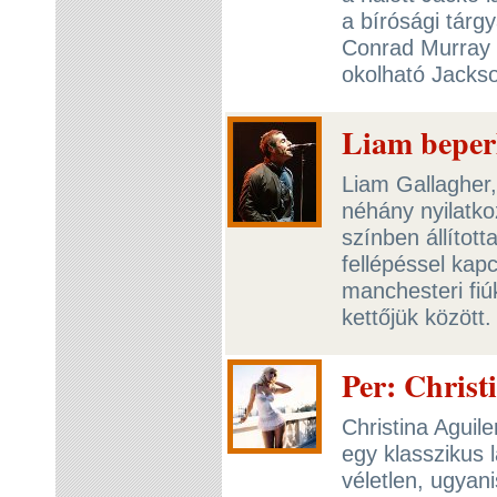
a bírósági tárg
Conrad Murray el
okolható Jackso
Liam beperl
Liam Gallagher
néhány nyilatkoz
színben állított
fellépéssel ka
manchesteri fiúk
kettőjük között
Per: Christ
Christina Aguil
egy klasszikus l
véletlen, ugyani