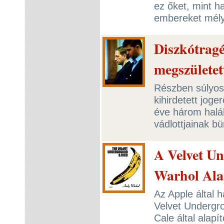
ez őket, mint h
embereket mély
Diszkótragé
megszületet
Részben súlyos
kihirdetett jog
éve három halál
vádlottjainak b
A Velvet U
Warhol Ala
Az Apple által 
Velvet Undergr
Cale által alapí