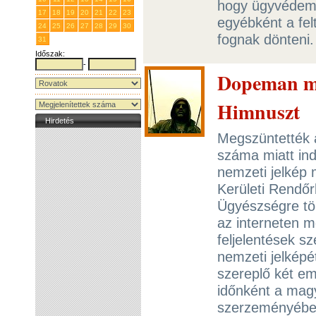
hogy ügyvédem 
17
18
19
20
21
22
23
egyébként a fel
24
25
26
27
28
29
30
fognak dönteni
31
1
2
3
4
5
6
Időszak:
-
Dopeman mé
Himnuszt
Hirdetés
Megszüntették
száma miatt ind
nemzeti jelkép
Kerületi Rendőr
Ügyészségre töb
az interneten me
feljelentések s
nemzeti jelképé
szereplő két em
időnként a magy
szerzeményébe. 