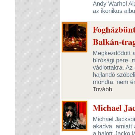
Andy Warhol Alap
az ikonikus alb
Fogházbünte
Balkán-tra
Megkezdődött a
bírósági pere, 
vádlottakra. Az
hajlandó szóbeli
mondta: nem ér
Tovább
Michael Ja
Michael Jackson
akadva, amiatt 
a halott Jacko 