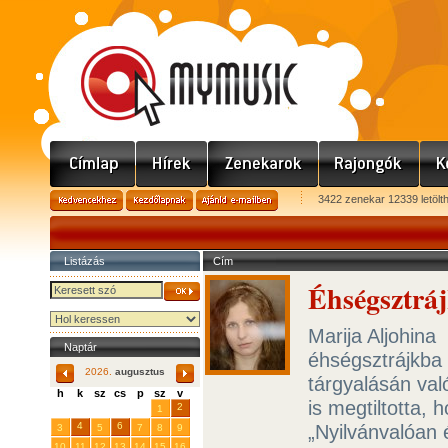
3422 zenekar 12339 letölt
Listázás
Cím
Éhségsztráj
Marija Aljohina
Naptár
éhségsztrájkba
2026.
augusztus
tárgyalásán val
h
k
sz
cs
p
sz
v
is megtiltotta,
29
31
2
27
28
30
1
4
6
„Nyilvánvalóan 
3
5
7
8
9
10
11
12
13
14
15
16