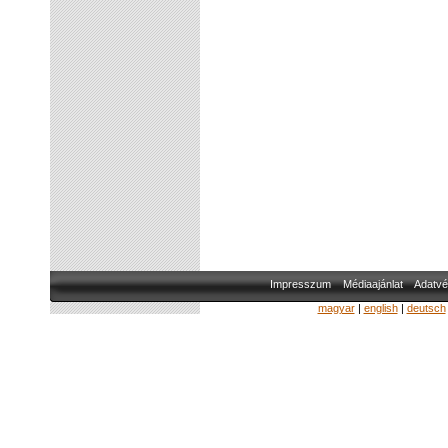
Impresszum
Médiaajánlat
Adatvé
magyar
|
english
|
deutsch