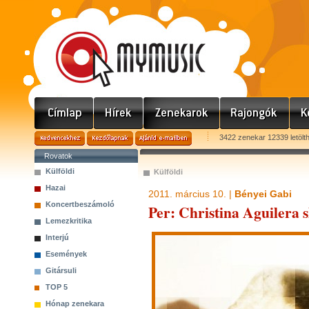
3422 zenekar 12339 letölt
Rovatok
Külföldi
Külföldi
Hazai
2011. március 10. |
Bényei Gabi
Koncertbeszámoló
Per: Christina Aguilera s
Lemezkritika
Interjú
Események
Gitársuli
TOP 5
Hónap zenekara