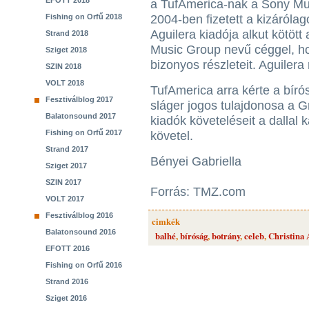
EFOTT 2018
a TufAmerica-nak a Sony M
Fishing on Orfű 2018
2004-ben fizetett a kizáróla
Aguilera kiadója alkut kötöt
Strand 2018
Music Group nevű céggel, ho
Sziget 2018
bizonyos részleteit. Aguiler
SZIN 2018
VOLT 2018
TufAmerica arra kérte a bíró
Fesztiválblog 2017
sláger jogos tulajdonosa a G
Balatonsound 2017
kiadók követeléseit a dallal k
Fishing on Orfű 2017
követel.
Strand 2017
Bényei Gabriella
Sziget 2017
SZIN 2017
Forrás: TMZ.com
VOLT 2017
Fesztiválblog 2016
cimkék
Balatonsound 2016
balhé
,
bíróság
,
botrány
,
celeb
,
Christina 
EFOTT 2016
Fishing on Orfű 2016
Strand 2016
Sziget 2016