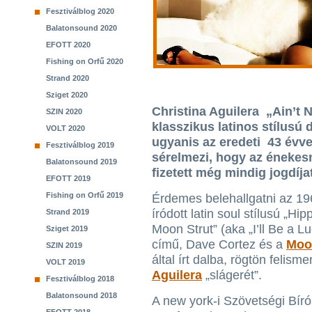
Fesztiválblog 2020
Balatonsound 2020
EFOTT 2020
Fishing on Orfű 2020
Strand 2020
Sziget 2020
Christina Aguilera „Ain’t
SZIN 2020
klasszikus latinos stílusú 
VOLT 2020
ugyanis az eredeti 43 évvel
Fesztiválblog 2019
sérelmezi, hogy az énekes
Balatonsound 2019
fizetett még mindig jogdíja
EFOTT 2019
Fishing on Orfű 2019
Érdemes belehallgatni az 1
íródott latin soul stílusú „Hi
Strand 2019
Moon Strut” (aka „I’ll Be a 
Sziget 2019
című, Dave Cortez és a
Moo
SZIN 2019
által írt dalba, rögtön felism
VOLT 2019
Aguilera
„slágerét”.
Fesztiválblog 2018
Balatonsound 2018
A new york-i Szövetségi Bíró