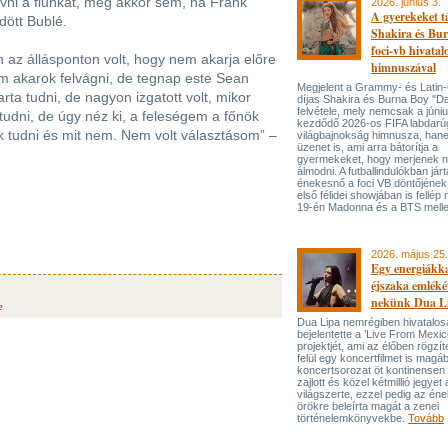
vni a fiunkat, még akkor sem, ha Frank
2026. június 3.
A gyerekeket 
dött Bublé.
Shakira és Bur
foci-vb hivatal
 az állásponton volt, hogy nem akarja előre
himnuszával
m akarok felvágni, de tegnap este Sean
Megjelent a Grammy- és Lati
ta tudni, de nagyon izgatott volt, mikor
díjas Shakira és Burna Boy "Da
felvétele, mely nemcsak a júni
tudni, de úgy néz ki, a feleségem a főnök
kezdődő 2026-os FIFA labdarú
ok tudni és mit nem. Nem volt választásom” –
világbajnokság himnusza, han
üzenet is, ami arra bátorítja a
gyermekeket, hogy merjenek 
álmodni. A futballindulókban jár
énekesnő a foci VB döntőjének 
első félidei showjában is fellép 
19-én Madonna és a BTS melle
2026. május 25.
Egy energiákka
éjszaka emléké
nekünk Dua L
e
Dua Lipa nemrégiben hivatalos
bejelentette a ’Live From Mexic
projektjét, ami az élőben rögzí
felül egy koncertfilmet is magáb
koncertsorozat öt kontinensen 
zajlott és közel kétmillió jegyet 
világszerte, ezzel pedig az én
örökre beleírta magát a zenei
történelemkönyvekbe.
Tovább