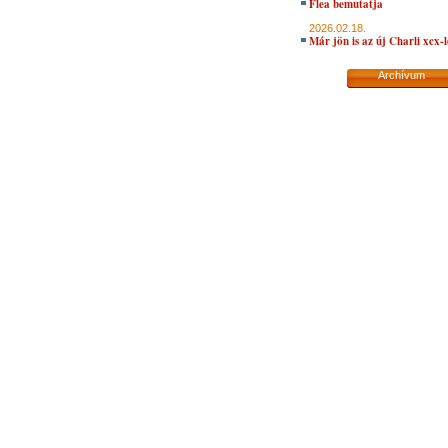
Flea bemutatja
2026.02.18.
Már jön is az új Charli xcx-
Archívum