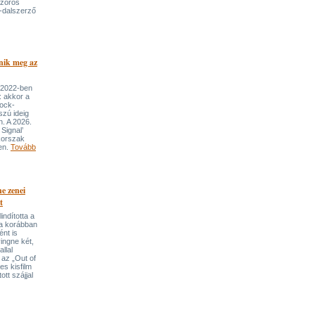
szoros
-dalszerző
nik meg az
 2022-ben
: akkor a
rock-
szú ideig
n. A 2026.
Signal’
korszak
ben.
Tovább
e zenei
t
indította a
t a korábban
nt is
ingne két,
llal
 az „Out of
s kisfilm
ott szájjal