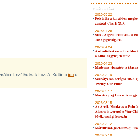
További hírek
2026.05.22.
Folytatja a korábban megke
zúzását Charli XCX
2026.04.26.
Steve Angello remixelte a B
Jaxx gigaslágerét
2026.04.24.
Asztrofizikai üzenet rockba 
a Muse nagybejelentése
2026.04.23.
Madonna visszatért a táncpa
sználóink szólhatnak hozzá. Kattints
ide
a
2026.03.19.
Szabályosan berúgta 2026 aj
Twenty One Pilots
2026.03.17.
Morrissey új lemeze is megje
2026.03.15.
Az Arctic Monkeys, a Pulp 
Albarn is szerepel a War Chi
jótékonysági lemezén
2026.03.12.
Márciusban jelenik meg Flea
2026.02.19.