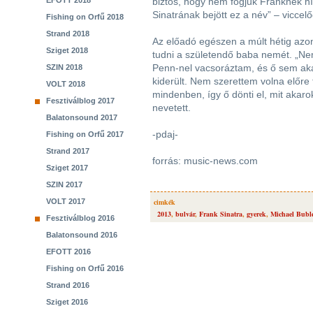
EFOTT 2018
biztos, hogy nem fogjuk Franknek hí
Sinatrának bejött ez a név” – viccelő
Fishing on Orfű 2018
Strand 2018
Az előadó egészen a múlt hétig azon
Sziget 2018
tudni a születendő baba nemét. „Ne
Penn-nel vacsoráztam, és ő sem akar
SZIN 2018
kiderült. Nem szerettem volna előre 
VOLT 2018
mindenben, így ő dönti el, mit akar
Fesztiválblog 2017
nevetett.
Balatonsound 2017
-pdaj-
Fishing on Orfű 2017
Strand 2017
forrás: music-news.com
Sziget 2017
SZIN 2017
VOLT 2017
cimkék
2013
,
bulvár
,
Frank Sinatra
,
gyerek
,
Michael Bubl
Fesztiválblog 2016
Balatonsound 2016
EFOTT 2016
Fishing on Orfű 2016
Strand 2016
Sziget 2016