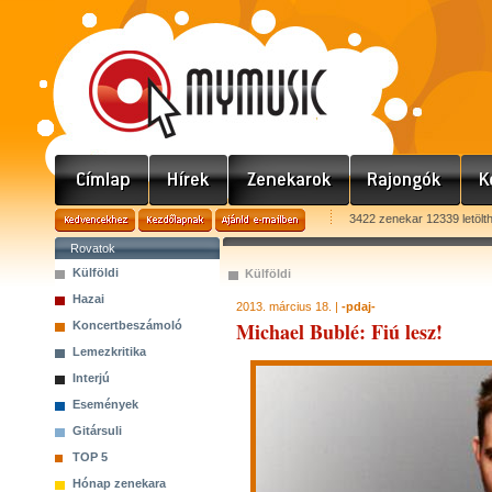
3422 zenekar 12339 letölt
Rovatok
Külföldi
Külföldi
Hazai
2013. március 18. |
-pdaj-
Michael Bublé: Fiú lesz!
Koncertbeszámoló
Lemezkritika
Interjú
Események
Gitársuli
TOP 5
Hónap zenekara