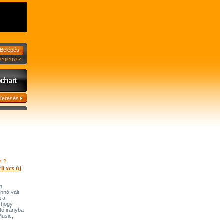
jegyez
s 2.
li xcx új
n
onná vált
a a
, hogy
tó irányba
’Music,