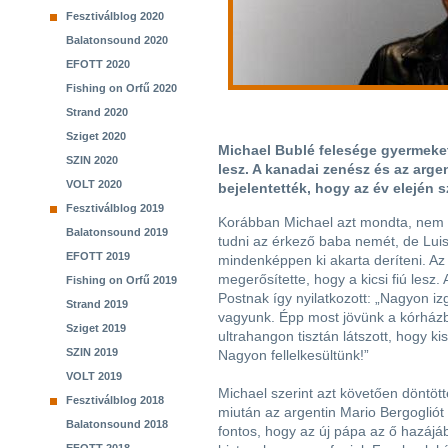
Fesztiválblog 2020
Balatonsound 2020
EFOTT 2020
Fishing on Orfű 2020
Strand 2020
Sziget 2020
Michael Bublé felesége gyermeket v
SZIN 2020
lesz. A kanadai zenész és az arge
VOLT 2020
bejelentették, hogy az év elején
Fesztiválblog 2019
Korábban Michael azt mondta, nem 
Balatonsound 2019
tudni az érkező baba nemét, de Lui
EFOTT 2019
mindenképpen ki akarta deríteni. A
megerősítette, hogy a kicsi fiú lesz.
Fishing on Orfű 2019
Postnak így nyilatkozott: „Nagyon iz
Strand 2019
vagyunk. Épp most jövünk a kórházb
Sziget 2019
ultrahangon tisztán látszott, hogy kis
SZIN 2019
Nagyon fellelkesültünk!”
VOLT 2019
Michael szerint azt követően döntöt
Fesztiválblog 2018
miután az argentin Mario Bergogliót
Balatonsound 2018
fontos, hogy az új pápa az ő hazájáb