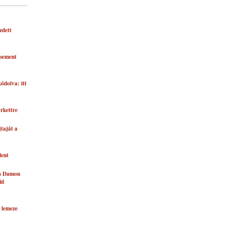
zdett
asement
kódolva: itt
rkettre
taját a
lent
és Damon
ld
 lemeze