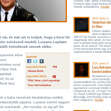
Fashion, Film’, amely a három
Grammy-díjas angol énekesnő
hetedik stúdióalbuma.
Tovább
2026. június 8.
Júniusban jele
új Muse
A Muse utoljára
adott ki albumot
ár, és már azt is tudjuk, hogy a kicsi fiú
’Will Of The People’ azonnal a 
slágerlisták élén nyitott, és hos
ntin színésznő-modell, Luisana Lopilato
nem is lehetett letaszítani onna
június 26-án érkező ’The Wow! 
 szülői örömöknek néznek elébe.
címre keresztelt lemez egy új 
nyitányát jelenti a banda életé
szeretné előre
megosztás
sana
2026. június 5.
z énekes most
kapcsolódó linkek
Cara Delevingn
 A New York
Michael Bublé
karriert indítot
gatottak
kapcsolódó cikkek
Hivatalosan is el
ól, és az
zenei karrierjé
Willy Moon a jövő popsztrája
divatmodellként és színésznőké
fiunk lesz.
Vince Neil kórházban
ismert szupersztár. Cara Delev
egymáshoz szorosan kötődő da
mutatkozik be. Az „I Forgot” és
my Head” kettősét egy hétperce
tek a baba nemének kitudakolása mellett,
illusztrálja, amit tényleg csak tát
lehet végignézni.
Tovább
 választották pápává. Luisana szerint nagyon
ól származik. „Azt mondta, ez égi jel! De