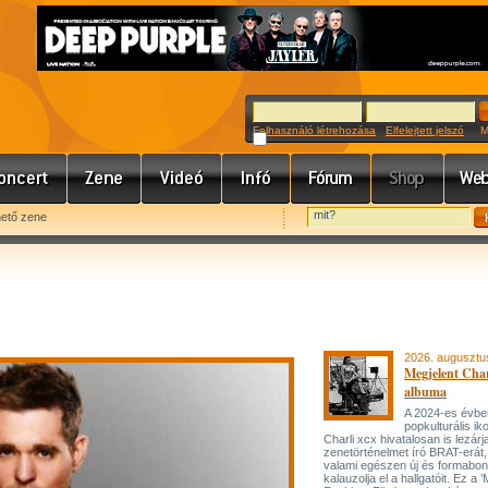
Felhasználó létrehozása
Elfelejtett jelszó
Meg
hető zene
2026. augusztu
Megjelent Char
albuma
A 2024-es évbe
popkulturális ik
Charli xcx hivatalosan is lezárj
zenetörténelmet író BRAT-erát
valami egészen új és formabon
kalauzolja el a hallgatóit. Ez a 