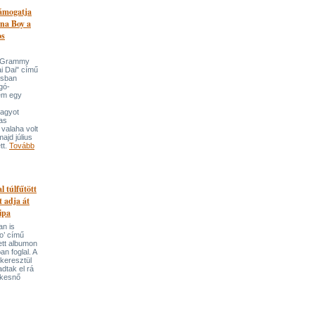
támogatja
na Boy a
os
n-Grammy
i Dai" című
usban
gó-
em egy
nagyot
tas
valaha volt
majd július
tt.
Tovább
l túlfűtött
t adja át
ipa
an is
o’ című
tett albumon
an foglal. A
keresztül
adtak el rá
ekesnő